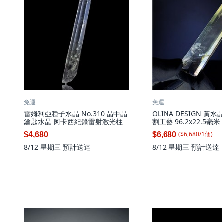
免運
免運
雷姆利亞種子水晶 No.310 晶中晶
OLINA DESIGN 黃
鑰匙水晶 阿卡西紀錄雷射激光柱
割工藝 96.2x22.5毫
1個
($
6,680
/
1
個
)
$4,680
$6,680
8/12 星期三
預計送達
8/12 星期三
預計送達