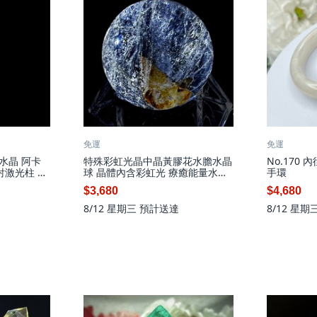
免運
免運
子水晶 阿卡
特殊彩虹光晶中晶黃膠花水膽水晶
No.170
射激光柱 手
球 晶體內含彩虹光 療癒能量水晶
手環
26.5mm
$3,680
$4,680
8/12 星期三
預計送達
8/12 星期