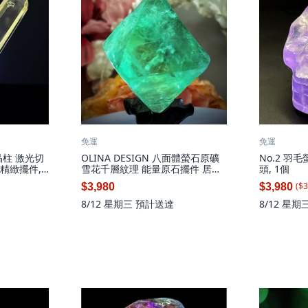
免運
免運
水晶柱 激光切
OLINA DESIGN 八面體螢石原礦
No.2 羽
米 精緻擺件,
雪花千層紋理 能量原石擺件 居家
頭, 1個
辦公室裝飾
($
3
$3,980
$3,980
8/12 星期三
預計送達
8/12 星期