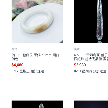
免運
免運
俏一口 糖白玉 手鐲 53mm 圈口
No.303 雷姆利亞 種
俏色
西紀錄 超透亮晶體 雷
術刀
$4,680
$3,980
8/12 星期三
預計送達
8/13 星期四
預計送達