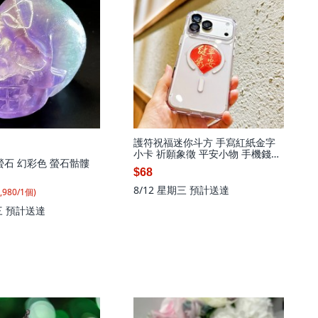
護符祝福迷你斗方 手寫紅紙金字
小卡 祈願象徵 平安小物 手機錢包
毛螢石 幻彩色 螢石骷髏
書桌擺飾
$68
8/12 星期三
預計送達
,980
/
1
個
)
三
預計送達