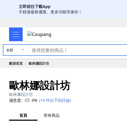
立即前往下載App
不錯過最新優惠、更多功能等著你！
全部
酷澎首頁
歐林娜設計坊
歐林娜設計坊
歐林娜設計坊
滿意度:
0%
(14 件以下的評論)
首頁
所有商品