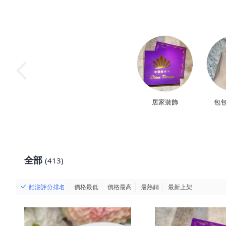
居家裝飾
包包
全部
(413)
酷澎評分排名
價格最低
價格最高
最熱銷
最新上架