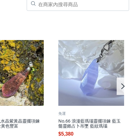
免運
雙色水晶紫黃晶靈擺項鍊
No.66 浪漫藍瑪瑙靈擺項鍊 藍玉
金黃色豐富
髓靈錐占卜吊墜 藍紋瑪瑙
$5,380