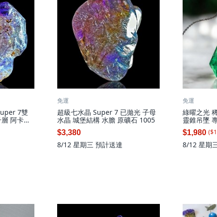
免運
免運
uper 7雙
超級七水晶 Super 7 已拋光 子母
綠曜之光 
層 阿卡希
水晶 城堡結構 水膽 原礦石 1005
靈錐吊墜 
($
1
$3,380
$1,980
8/12 星期三
預計送達
8/12 星期