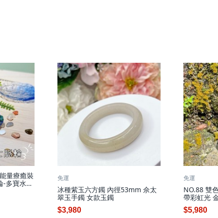
能量療癒裝
免運
免運
輪-多寶水晶
冰種紫玉六方鐲 內徑53mm 佘太
NO.88 
翠玉手鐲 女款玉鐲
帶彩虹光 
$3,980
$5,980