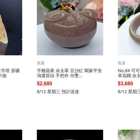
免運
免運
字塔 原礦
手雕蘋果 佘太翠 豆沙紅 閣家平安
No.84 可
 1個
鴻運當頭 手把件 吊墜
草花鐲 佘
(56*56*40MM)
$2,680
$3,680
8/12 星期三
預計送達
8/12 星期