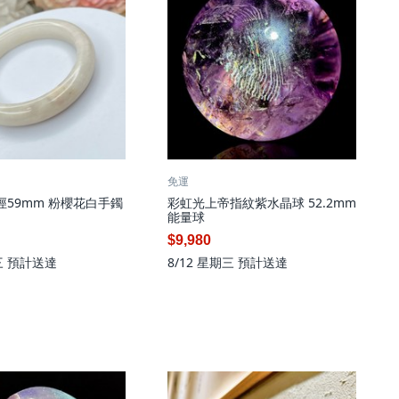
免運
 內徑59mm 粉櫻花白手鐲
彩虹光上帝指紋紫水晶球 52.2mm
能量球
$9,980
三
預計送達
8/12 星期三
預計送達