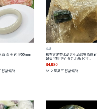
免運
佘太白 白玉 內徑55mm
稀有古老茶水晶共生綠碧璽原礦石
超美溶蝕印記 骨幹水晶 尺寸
91*115*77mm, 1個
$4,980
三
預計送達
8/12 星期三
預計送達