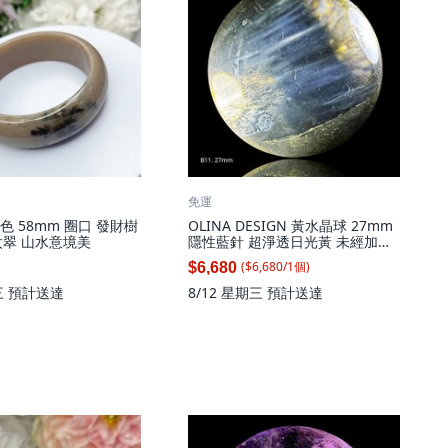
免運
可色 58mm 圈口 發財樹
OLINA DESIGN 黃水晶球 27mm
太翠 山水意境美
隱性藍針 超淨透日光黃 未經加熱
原礦水晶, 1個
($
6,680
/
1
個
)
$6,680
三
預計送達
8/12 星期三
預計送達