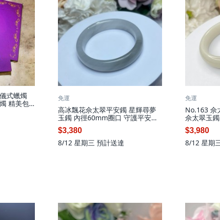
儀式蠟燭
免運
免運
燭 精美包
高冰飄花佘太翠平安鐲 星輝尋夢
No.163 
望顯化卡/張
玉鐲 內徑60mm圈口 守護平安吉
佘太翠玉鐲
祥
$3,380
$3,980
8/12 星期三
預計送達
8/12 星期