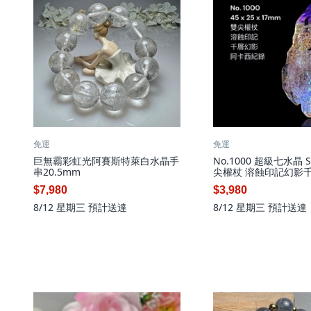
免運
免運
巨無霸彩虹光阿賽斯特萊白水晶手
No.1000 超級七水晶 S
串20.5mm
尖權杖 溶蝕印記幻影千
紀錄水膽原石
$7,980
$3,980
8/12 星期三
預計送達
8/12 星期三
預計送達