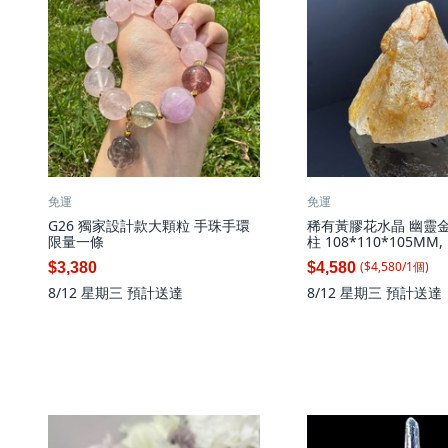
免運
免運
G26 獨家設計款大顆粒 手珠手環
稀有黃膠花水晶 幽靈金
限量一條
柱 108*110*105MM,
($
4,580
/
1
個
)
$3,380
$4,580
8/12 星期三
預計送達
8/12 星期三
預計送達