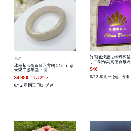
許願蠟燭魔法蠟燭願望
免運
手工製作高質感香氛蠟
冰種紫玉俏黃翡六方鐲 51mm 佘
裝送禮自用, 1個, 願
$48
太翠玉鐲手鐲, 1個
8/12 星期三
預計送達
($
4,380
/
1
個
)
$4,380
8/12 星期三
預計送達