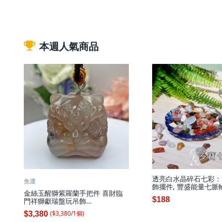
本週人氣商品
透亮白水晶碎石七彩：
免運
飾擺件, 豐盛能量七脈
金絲玉醒獅紫羅蘭手把件 喜財臨
礦(100克)
$188
門祥獅獻瑞盤玩吊飾
(47*47*44MM), 1個
($
3,380
/
1
個
)
$3,380