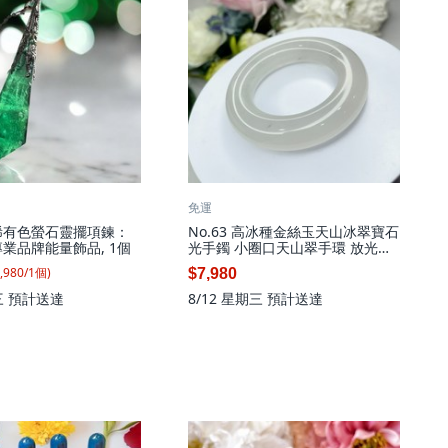
免運
稀有色螢石靈擺項鍊：
No.63 高冰種金絲玉天山冰翠寶石
專業品牌能量飾品, 1個
光手鐲 小圈口天山翠手環 放光童
鐲
,980
/
1
個
)
$7,980
8/12 星期三
預計送達
三
預計送達