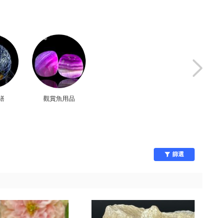
繕
觀賞魚用品
生活百貨
安全/防身
篩選