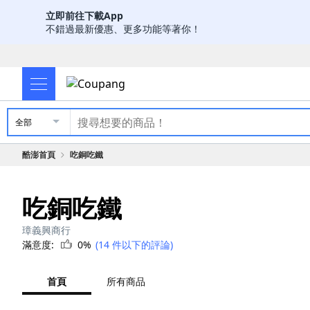
立即前往下載App
不錯過最新優惠、更多功能等著你！
全部
酷澎首頁
吃銅吃鐵
吃銅吃鐵
璋義興商行
滿意度:
0%
(14 件以下的評論)
首頁
所有商品