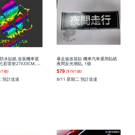
防水貼紙 改裝機車遮
暴走族改裝貼 機車汽車通用貼紙
七彩雷射27X33CM, 1
夜間反光潮貼, 1個
9
/
1
個
)
($
79
/
1
個
)
$79
二
預計送達
8/11 星期二
預計送達