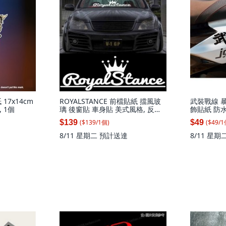
17x14cm
ROYALSTANCE 前檔貼紙 擋風玻
武裝戰線 
 1個
璃 後窗貼 車身貼 美式風格, 反光
飾貼紙 防
白 58X19 (大張), 1個
個, 亮黑色
($
139
/
1
個
)
($
49
/
1
$139
$49
8/11 星期二
預計送達
8/11 星期