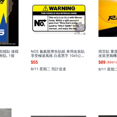
 前檔貼 後檔
NOS 氮氣瓶警告貼紙 車用改裝貼
雨宮貼 重
附貼, 1個
享受極速風格 白底黑字 10x5公分,
改裝塗鴉機
白底黑字10X5CM
MX5, 粉色6
($
89
/
1
$55
$89
8/11 星期二
預計送達
8/11 星期