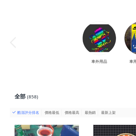
車外用品
車
全部
(858)
酷澎評分排名
價格最低
價格最高
最熱銷
最新上架