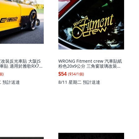
度改裝反光車貼 大阪JS
WRONG Fitment crew 汽車貼紙
車貼 適用於雅歌RX7
粉色20x9公分 三角窗玻璃改裝貼
0X6.5CM(一張), 1個
紙, 粉色20X9, 1個
個
)
($
54
/
1
個
)
$54
二
預計送達
8/11 星期二
預計送達