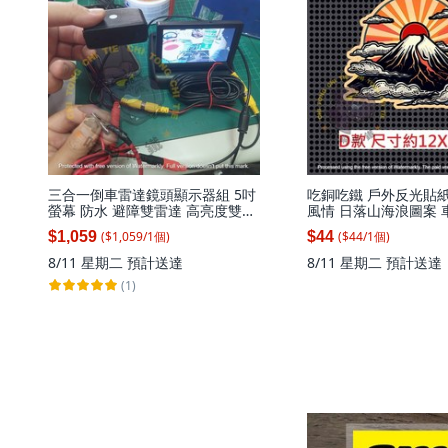
三合一倒車雷達鏡頭顯示器組 5吋
吃銅吃鐵 戶外反光貼紙
螢幕 防水 避障雙雷達 高亮度雙
風情 日落山海浪圖案 
LED, 1個, 雷達+螢幕=一整組
飾貼 多款可選, 1個, D:
($
1,059
/
1
個
)
($
44
/
1
個
)
$1,059
$44
8/11 星期二
預計送達
8/11 星期二
預計送達
(1)