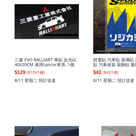
三菱 EVO RALLIART 車貼 反光白
靜電貼 汽車貼 玻璃貼
40X20CM 適用Lancer車系, 1個
貼 汽車改裝 裝飾貼 吸
($
129
/
1
個
)
($
42
/
1
個
)
$129
$42
8/11 星期二
預計送達
8/11 星期二
預計送達