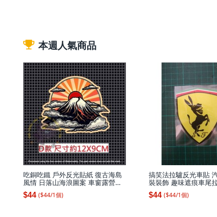
本週人氣商品
吃銅吃鐵 戶外反光貼紙 復古海島
搞笑法拉驢反光車貼 
風情 日落山海浪圖案 車窗露營裝
裝裝飾 趣味遮痕車尾拉花
飾貼 多款可選, 1個, D:12X9CM
張 頭向右 單個7.4X9C
($
44
/
1
個
)
($
44
/
1
個
)
$44
$44