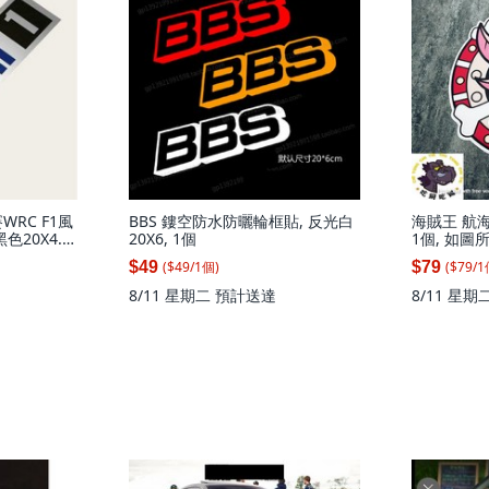
RC F1風
BBS 鏤空防水防曬輪框貼, 反光白
海賊王 航海
20X4.5,
20X6, 1個
1個, 如圖所
($
49
/
1
個
)
($
79
/
1
$49
$79
8/11 星期二
預計送達
8/11 星期