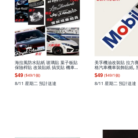
海拉風防水貼紙 玻璃貼 葉子板貼
美孚機油改裝貼 拉力賽W
保險桿貼 改裝貼紙 搞笑貼 機車貼
格汽車機車裝飾貼紙, 黑色
遮瑕貼 車身貼, 1個, NO GOOD(反
1個
($
49
/
1
個
)
($
49
/
1
個
)
$49
$49
光白)20X2.5CM
8/11 星期二
預計送達
8/11 星期二
預計送達