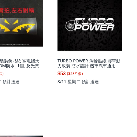
裝裝飾貼紙 鯊魚鰭天
TURBO POWER 渦輪貼紙 賽車動
DM防水, 1個, 反光黃
力改裝 防水設計 機車汽車通用 亮
.一套2張
黑色 20x5.5公分, 1個, 亮黑色
個
)
($
53
/
1
個
)
$53
20X5.5cm
二
預計送達
8/11 星期二
預計送達