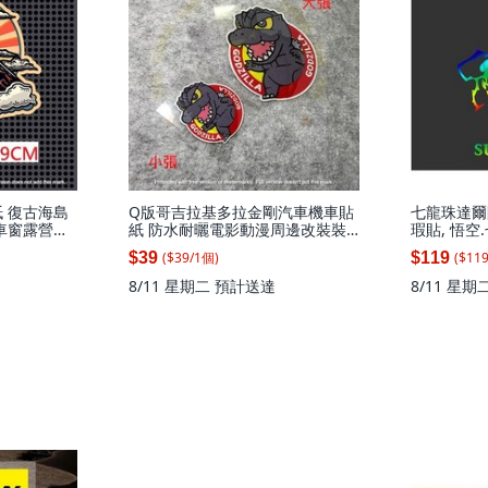
 復古海島
Q版哥吉拉基多拉金剛汽車機車貼
七龍珠達爾
車窗露營裝
紙 防水耐曬電影動漫周邊改裝裝
瑕貼, 悟空.
12X9CM
飾, 1個, 小張5X5.8CM
個
($
39
/
1
個
)
($
11
$39
$119
8/11 星期二
預計送達
8/11 星期