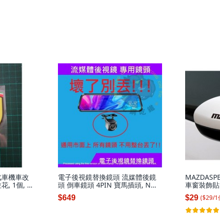
汽車機車改
電子後視鏡替換鏡頭 流媒體後鏡
MAZDAS
, 1個, 小
頭 倒車鏡頭 4PIN 寶馬插頭, N制
車窗裝飾貼
M
720 鏡像
12.5x1.5
($
29
/
1
$649
$29
12.5X1.5C