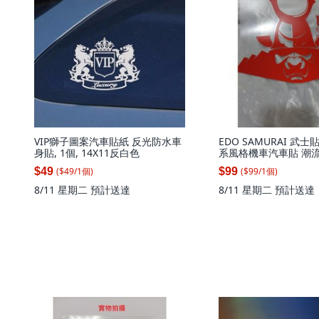
VIP獅子圖案汽車貼紙 反光防水車
EDO SAMURAI 武
身貼, 1個, 14X11反白色
系風格機車汽車貼 潮
紅 27x24公分, 1個, 
($
49
/
1
個
)
($
99
/
1
個
)
$49
$99
8/11 星期二
預計送達
8/11 星期二
預計送達