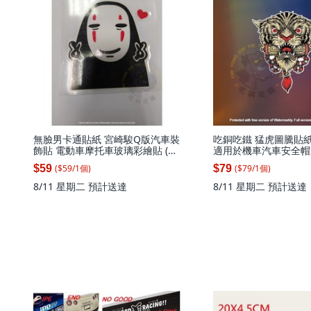
無臉男卡通貼紙 宮崎駿Q版汽車裝
吃銅吃鐵 猛虎圖騰貼紙 
飾貼 電動車摩托車玻璃彩繪貼 (比
適用於機車汽車安全帽,
愛心款 12x11CM), 1個, 比愛心
($
59
/
1
個
)
($
79
/
1
個
)
$59
$79
(12X11CM)
8/11 星期二
預計送達
8/11 星期二
預計送達