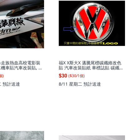
暴走族熱血高校電影裝
福X X斯大X 邁騰尾標碳纖維改色
水機車貼汽車改裝貼, 1
貼 汽車改裝貼紙 車標誌貼 碳纖維
紋路 個性塗鴉, 反光紅色.直徑約
個
)
($
30
/
1
個
)
$30
7.5M, 1個
二
預計送達
8/11 星期二
預計送達