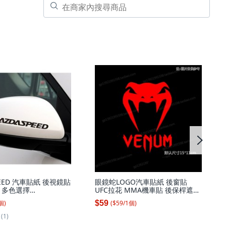
PEED 汽車貼紙 後視鏡貼
眼鏡蛇LOGO汽車貼紙 後窗貼
 多色選擇
UFC拉花 MMA機車貼 後保桿遮瑕
cm, 1個, 黑色(2張)單張
改裝貼紙, 1個, VENUM反光白
個
)
($
59
/
1
個
)
$59
M
15*11
(1)