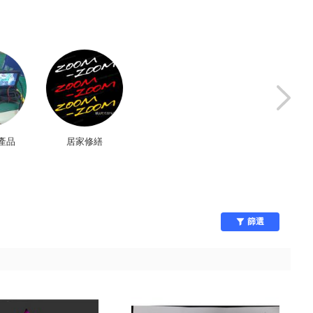
產品
居家修繕
模型
車用周邊
篩選