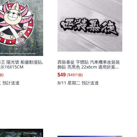
王 陽光號 船徽動漫貼,
西裝暴徒 字體貼 汽車機車改裝裝
示16X15CM
飾貼 亮黑色 22x6cm 適用於葉子
板後保桿, 1個, 亮黑色22X6
個
)
($
49
/
1
個
)
$49
二
預計送達
8/11 星期二
預計送達