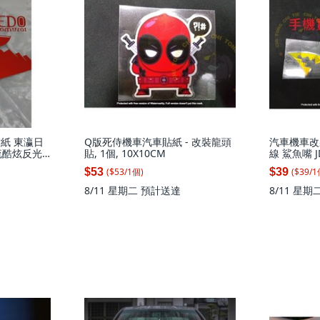
士貼紙 東瀛日
Q版死侍機車汽車貼紙 - 改裝龍頭
汽車機車改
流酷炫反光
貼, 1個, 10X10CM
線 鯊魚嘴 J
反光紅27x24
12X4單個
($
53
/
1
個
)
($
39
/
1
$53
$39
8/11 星期二
預計送達
8/11 星期