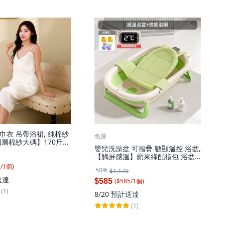
巾衣 吊帶浴裙, 純棉紗
免運
四層棉紗大碼】170斤可
嬰兒洗澡盆 可摺疊 數顯溫控 浴盆,
【觸屏感溫】蘋果綠配禮包 浴盆
加蜂窩浴網, 1個
9
/
1
個
)
50%
$1,170
送達
($
585
/
1
個
)
$585
(1)
8/20
預計送達
(1)