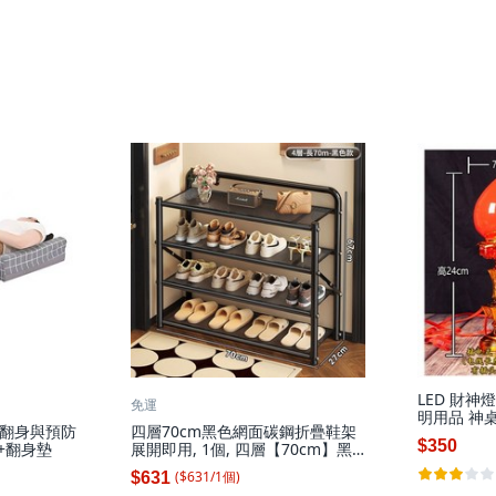
LED 財神
免運
明用品 神
翻身與預防
四層70cm黑色網面碳鋼折疊鞋架
$350
+翻身墊
展開即用, 1個, 四層【70cm】黑
色網面-展開即用, 黑色, 四層
($
631
/
1
個
)
$631
70cm