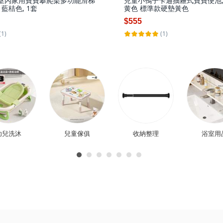
室內家用寶寶攀爬架多功能滑梯
兒童小鴨子卡通抽屜式寶寶便池,
藍桔色, 1套
黄色 標準款硬墊黃色
$555
(1)
(1)
幼兒洗沐
兒童傢俱
收納整理
浴室用