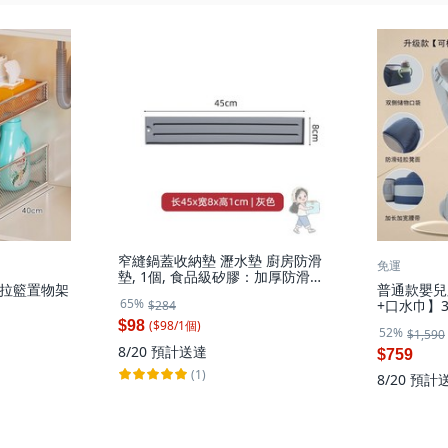
窄縫鍋蓋收納墊 瀝水墊 廚房防滑
免運
墊, 1個, 食品級矽膠：加厚防滑
拉籃置物架
普通款嬰兒
【高級灰】加高雙卡槽, 高級灰
65%
+口水巾】3
$284
款：灰【橫
($
98
/
1
個
)
$98
52%
$1,590
8/20
預計送達
$759
(1)
8/20
預計