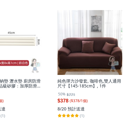
納墊 瀝水墊 廚房防滑
純色彈力沙發套, 咖啡色,雙人通用
 食品級矽膠：加厚防滑
尺寸【145-185cm】, 1件
加高雙卡槽, 奶白色
50%
$771
個
)
($
378
/
1
個
)
$378
送達
8/20
預計送達
(1)
(1)