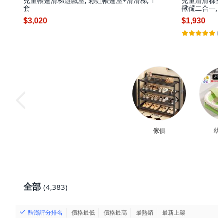
兒童帳篷滑梯遊戲屋, 彩虹帳篷屋+滑滑梯, 1
兒童滑滑梯
套
鞦韆二合一, 
$3,020
$1,930
傢俱
全部
(4,383)
酷澎評分排名
價格最低
價格最高
最熱銷
最新上架