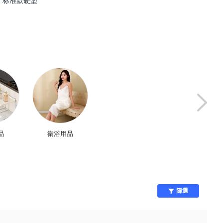
 标准款硬垫
品
衛浴用品
兒童餐具
收納/整理
篩選