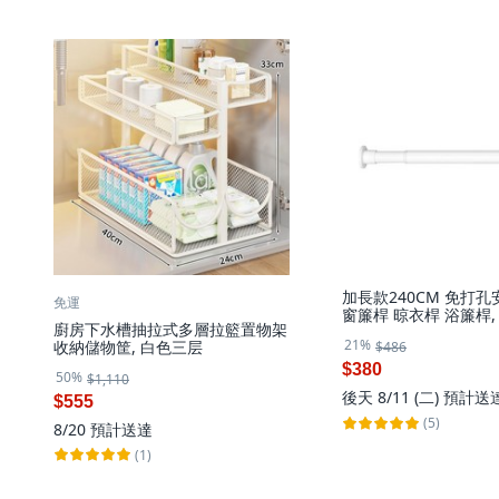
加長款240CM 免打
免運
窗簾桿 晾衣桿 浴簾桿
廚房下水槽抽拉式多層拉籃置物架
21%
收納儲物筐, 白色三层
$486
$380
50%
$1,110
後天 8/11 (二)
預計送
$555
(5)
8/20
預計送達
(1)