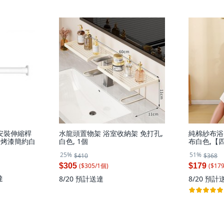
孔安裝伸縮桿
水龍頭置物架 浴室收納架 免打孔,
純棉紗布浴
, 烤漆簡約白
白色, 1個
布白色,【
穿, 1個
25%
51%
$410
$368
($
305
/
1
個
)
($
17
$305
$179
達
8/20
預計送達
8/20
預計