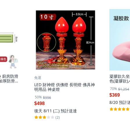
 廚房防滑
凝膠款久坐
免運
：加厚防滑
色(凝膠款),4
LED 財神燈 供佛燈 長明燈 佛具神
 抹茶綠
70%
明用品 神桌燈
$1,254
$369
50%
$996
8/20
預計
$498
後天 8/11 (二)
預計送達
(2)