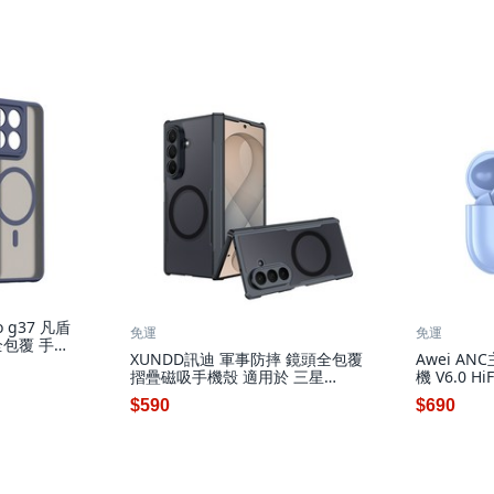
o g37 凡盾
免運
免運
包覆 手機
XUNDD訊迪 軍事防摔 鏡頭全包覆
Awei A
摺疊磁吸手機殼 適用於 三星
機 V6.0 H
Galaxy Z Fold8 Ultra
藍色, T29
$590
$690