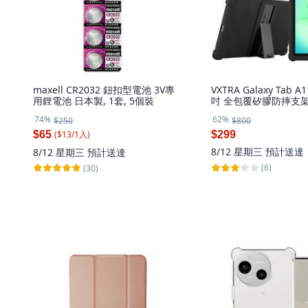
maxell CR2032 鈕扣型電池 3V專
VXTRA Galaxy Tab A1
用鋰電池 日本製, 1套, 5個裝
吋 全包覆矽膠防摔支架
套
74%
62%
$250
$800
($
13
/
1
入
)
$65
$299
8/12 星期三
預計送達
8/12 星期三
預計送達
(6)
(30)