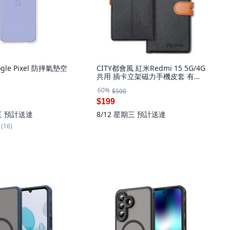
ogle Pixel 防摔氣墊空
CITY都會風 紅米Redmi 15 5G/4G
共用 插卡立架磁力手機皮套 有吊
飾孔
60%
$500
$199
三
預計送達
8/12 星期三
預計送達
(16)