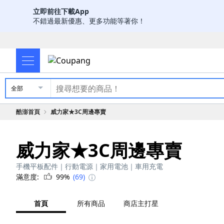
立即前往下載App
不錯過最新優惠、更多功能等著你！
全部
酷澎首頁
威力家★3C周邊專賣
威力家★3C周邊專賣
手機平板配件｜行動電源｜家用電池｜車用充電
滿意度:
99%
(69)
首頁
所有商品
商店主打星