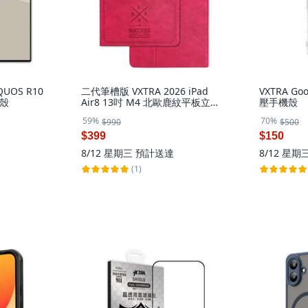
QUOS R10
二代筆槽版 VXTRA 2026 iPad
VXTRA Go
殼
Air8 13吋 M4 北歐鹿紋平板立架
壓手機殼
皮套 保護套, 蜜桃紅
59%
70%
$990
$500
$399
$150
8/12 星期三
預計送達
8/12 星期
(1)