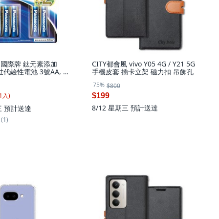
ic 國際牌 鈦元素添加
CITY都會風 vivo Y05 4G / Y21 5G
世代鹼性電池 3號AA, 1
手機皮套 插卡立架 磁力扣 吊飾孔
75%
$800
1
入
)
$199
8/12 星期三
預計送達
三
預計送達
(1)