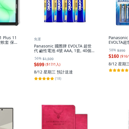
1 Plus 11
Panason
免運
軟套 保護
EVOLTA超
Panasonic 國際牌 EVOLTA 超世
套, 10個裝
58%
代 鹼性電池 4號 AAA, 1套, 40個
$390
裝
($
16
/
$160
56%
$1,599
8/12 星期
($
17
/
1
入
)
$699
8/12 星期三
預計送達
(18)