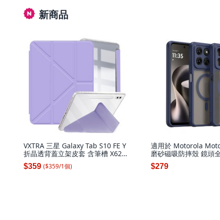
新商品
VXTRA 三星 Galaxy Tab S10 FE Y
適用於 Motorola Mot
折晶透背蓋立架皮套 含筆槽 X620
磨砂磁吸防摔殼 鏡頭全
X626, 夢幻紫, 1個
殼
($
359
/
1
個
)
$359
$279