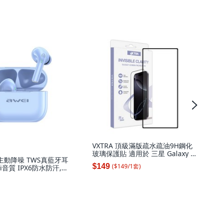
VXTRA 頂級滿版疏水疏油9H鋼化
玻璃保護貼 適用於 三星 Galaxy Z
NC主動降噪 TWS真藍牙耳
Fold8 (黑), 1個
($
149
/
1
套
)
$149
iFi音質 IPX6防水防汗,
ANC