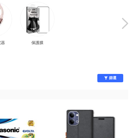
電器
保護膜
電腦配件
乾電池/電池
篩選