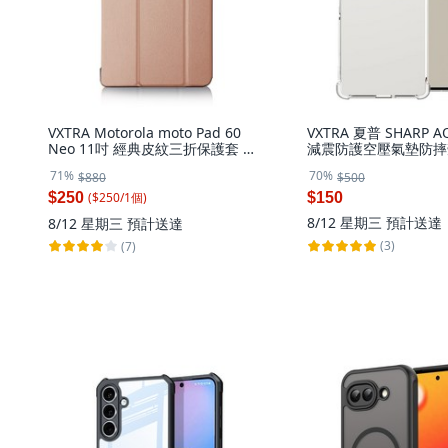
VXTRA Motorola moto Pad 60
VXTRA 夏普 SHARP A
Neo 11吋 經典皮紋三折保護套 平
減震防護空壓氣墊防摔
板保護皮套, 品味金, 1個
71%
70%
$880
$500
($
250
/
1
個
)
$250
$150
8/12 星期三
預計送達
8/12 星期三
預計送達
(3)
(7)