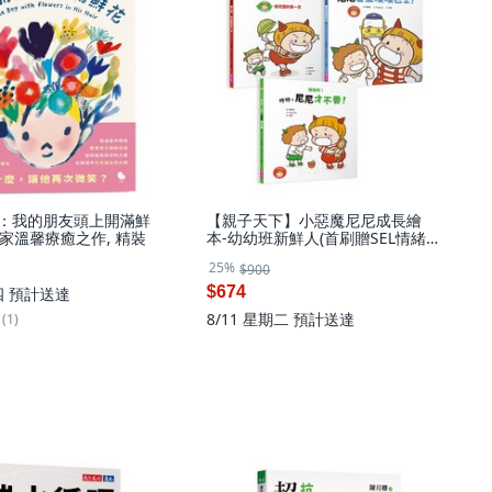
 繪本：我的朋友頭上開滿鮮
【親子天下】小惡魔尼尼成長繪
家溫馨療癒之作, 精裝
本-幼幼班新鮮人(首刷贈SEL情緒
表達貼紙組)
25%
$900
$674
四
預計送達
8/11 星期二
預計送達
(1)