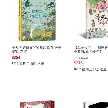
小天下 達爾文的物種起源 生物變
【親子天下】／賴曉妍
變變, 精裝
車商城, 山雨小學1
$354
21%
$350
$276
8/11 星期二
預計送達
8/12 星期三
預計送達