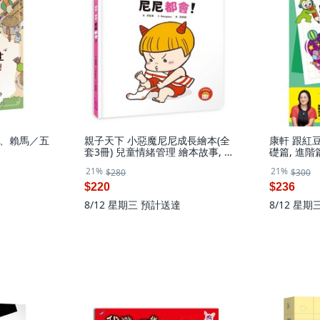
、賴馬／五
親子天下 小惡魔尼尼成長繪本(全
康軒 跟紅
套3冊) 兒童情緒管理 繪本故事, 我
礎篇, 進階
會，我會，尼尼都會！
21%
21%
$280
$300
$220
$236
8/12 星期三
預計送達
8/12 星期