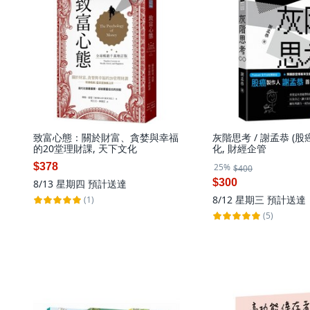
致富心態：關於財富、貪婪與幸福
灰階思考 / 謝孟恭 (股癌
的20堂理財課, 天下文化
化, 財經企管
$378
25%
$400
$300
8/13 星期四
預計送達
8/12 星期三
預計送達
(1)
(5)