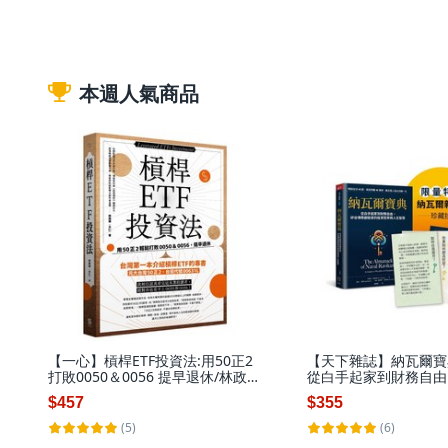
本週人氣商品
【一心】槓桿ETF投資法:用50正2
【天下雜誌】納瓦爾寶
打敗0050＆0056 提早退休/林政
從白手起家到財務自由
華（大仁） 五車商城
創投家的投資哲學與人
$457
$355
瑞克‧喬根森／五車商
(5)
(6)