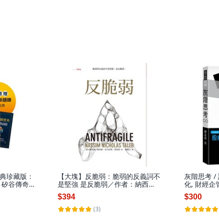
典珍藏版：
【大塊】反脆弱：脆弱的反義詞不
灰階思考 / 
 矽谷傳奇
是堅強 是反脆弱／作者：納西
化, 財經企
生智慧／艾
姆．尼可拉斯．塔雷伯
$394
$300
城
(3)