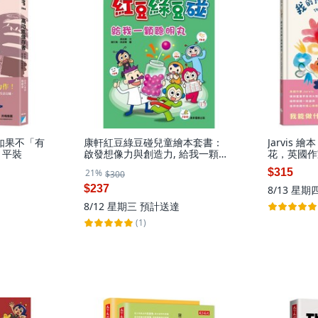
如果不「有
康軒紅豆綠豆碰兒童繪本套書：
Jarvis
 平裝
啟發想像力與創造力, 給我一顆聰
花，英國作
明丸(最新版)
$315
21%
$300
$237
8/13 星期
8/12 星期三
預計送達
(1)