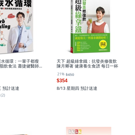
碳水循環：一輩子都瘦
天下 超級綠拿鐵：抗發炎修復飲
脂飲食法 蕭捷健醫師
陳月卿著 健康養生食譜 每日一杯
21%
$450
$354
三
預計送達
8/13 星期四
預計送達
(2)