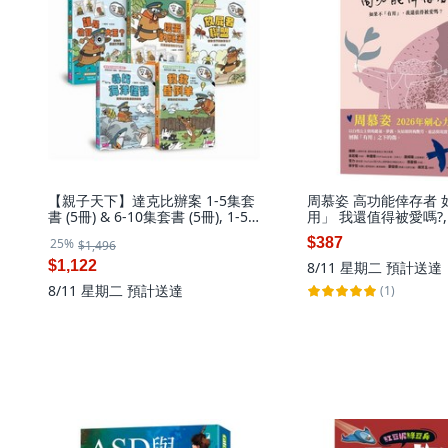
【親子天下】達克比辦案 1-5集套
周慕姿 高功能倖存者 
書 (5冊) & 6-10集套書 (5冊), 1-5
用」 我還值得被愛嗎?,
集套書 (5冊合售)
$387
25%
$1,496
$1,122
8/11 星期二
預計送達
8/11 星期二
預計送達
(1)