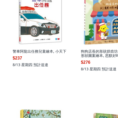
警車阿龍出任務兒童繪本, 小天下
狗狗店長的形狀烘焙坊
形狀圖案繪本, 思默好
$237
$276
8/13 星期四
預計送達
8/13 星期四
預計送達