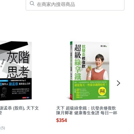
謝孟恭 (股癌), 天下文
天下 超級綠拿鐵：抗發炎修復飲
管
陳月卿著 健康養生食譜 每日一杯
$354
(5)