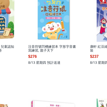
 兒童認知
注音符號凹槽練習本 字形字音書
康軒 紅豆綠
時
寫練習, 親子天下
裝
$276
$237
8/13 星期四
預計送達
8/13 星期