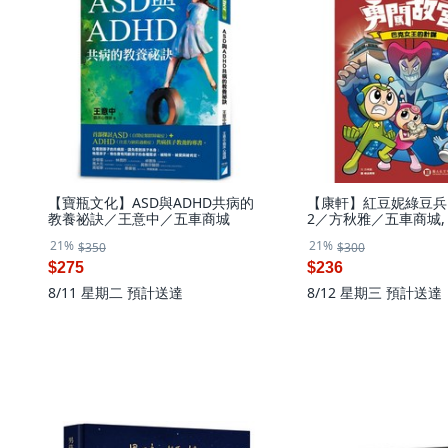
【寶瓶文化】ASD與ADHD共病的
【康軒】紅豆妮綠豆兵
教養祕訣／王意中／五車商城
2／方秋雅／五車商城,
王的計謀
21%
21%
$350
$300
$275
$236
8/11 星期二
預計送達
8/12 星期三
預計送達