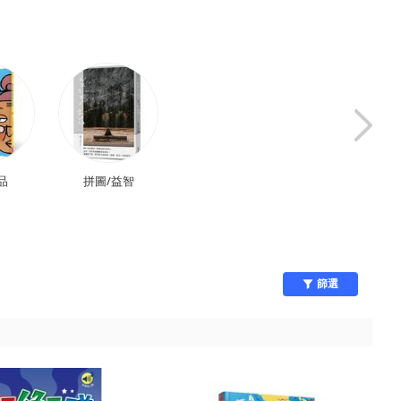
品
拼圖/益智
美術用品
旅行圖書
篩選