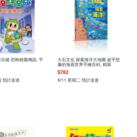
豆碰 恐怖校園傳說, 平
大石文化 探索海洋大地圖 超乎想
像的海底世界手繪百科, 精裝
$782
四
預計送達
8/11 星期二
預計送達