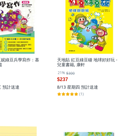
豆妮綠豆兵學寫作：基
天地貼 紅豆綠豆碰 地球好好玩 -
篇
兒童書籍, 康軒
21%
$300
$237
三
預計送達
8/13 星期四
預計送達
(1)