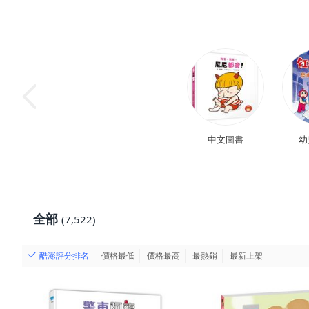
中文圖書
幼
全部
(7,522)
酷澎評分排名
價格最低
價格最高
最熱銷
最新上架