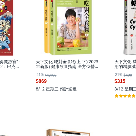
勇闖故宮1-
天下文化 吃對全食物(上 下)(2023
天下文化 
 2：巴克女
年新版) 健康飲食指南 全方位營養
用的增肌減
食譜 提升免疫力, 陳月卿
著, 蕭捷健
21%
21%
$1,100
$400
$869
$315
8/12 星期三
預計送達
8/12 星期