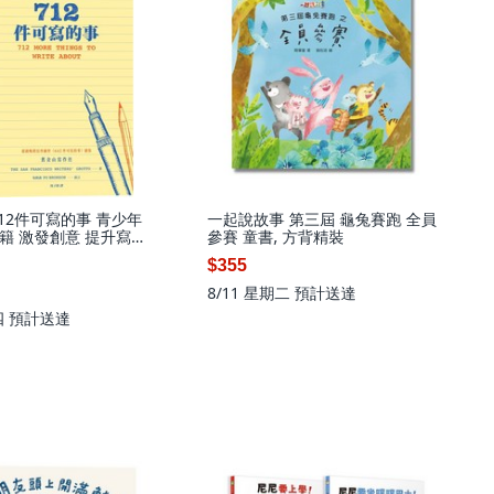
12件可寫的事 青少年
一起說故事 第三屆 龜兔賽跑 全員
籍 激發創意 提升寫作
參賽 童書, 方背精裝
$355
8/11 星期二
預計送達
四
預計送達