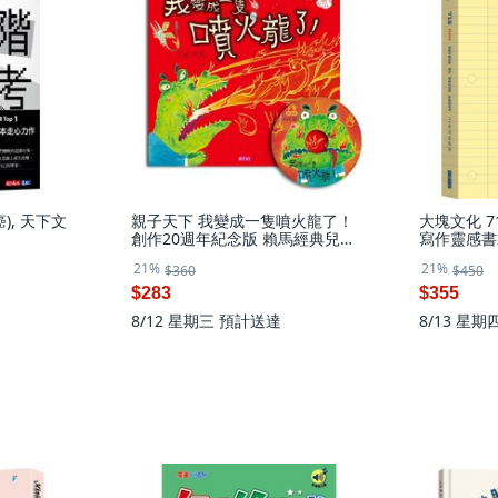
), 天下文
親子天下 我變成一隻噴火龍了！
大塊文化 7
創作20週年紀念版 賴馬經典兒童
寫作靈感書
情緒管理繪本
技巧
21%
21%
$360
$450
$283
$355
8/12 星期三
預計送達
8/13 星期