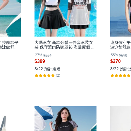
 拉鍊款平
大碼泳衣 新款分體三件套泳裝女
連身保守平
遊泳館舒適
裝 保守遮肉防曬罩衫 海邊度假 泡
遊泳館競速
湯溫泉適用, 871-黑色
泳衣, 粉色
27%
55%
$554
$610
$399
$270
8/22
預計送達
8/22
預計
(2)