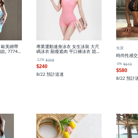
 歐美綁帶
專業運動連身泳衣 女生泳裝 大尺
免運
, 7774天
碼泳衣 顯瘦遮肉 平口褲泳衣 競速
時尚性感交
游泳館專用 連體泳裝, 粉色
32%
$358
4%
$610
$240
$580
8/22
預計送達
8/22
預計