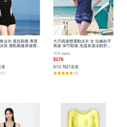
角泳衣 遮肚顯瘦 專業
大尺碼連體運動泳衣 女 拉鍊款平
泳裝 運動風修身連體
角版 保守顯瘦 泡溫泉遊泳館舒適
泳裝, 藏青色
42%
$476
$276
送達
8/22
預計送達
(1)
(5)