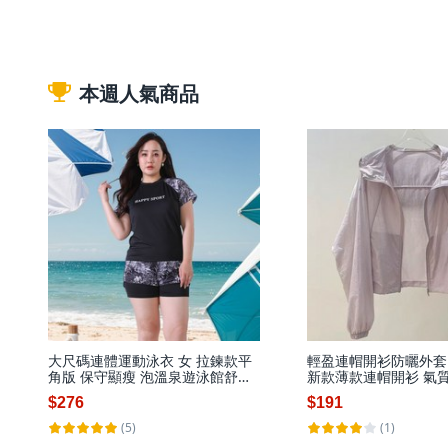
本週人氣商品
大尺碼連體運動泳衣 女 拉鍊款平
輕盈連帽開衫防曬外套
角版 保守顯瘦 泡溫泉遊泳館舒適
新款薄款連帽開衫 氣
泳裝, 黑色
服
$276
$191
(5)
(1)