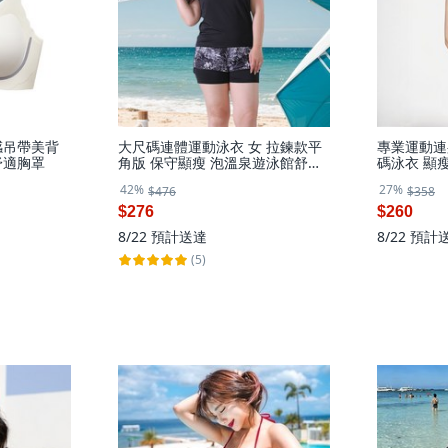
感吊帶美背
大尺碼連體運動泳衣 女 拉鍊款平
專業運動連
舒適胸罩
角版 保守顯瘦 泡溫泉遊泳館舒適
碼泳衣 顯
泳裝, 黑色
游泳館專用
42%
27%
$476
$358
$276
$260
8/22
預計送達
8/22
預計
(5)