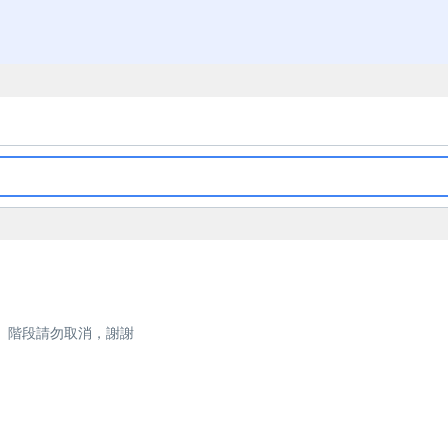
」階段請勿取消，謝謝