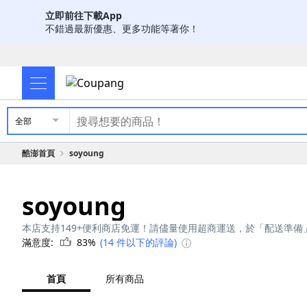
立即前往下載App
不錯過最新優惠、更多功能等著你！
全部
酷澎首頁
soyoung
soyoung
本店支持149+便利商店免運！請儘量使用超商運送，於「配送準備
滿意度:
83%
(14 件以下的評論)
首頁
所有商品