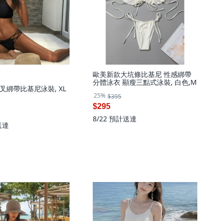
歐美新款大坑條比基尼 性感綁帶
分體泳衣 顯瘦三點式泳裝, 白色,M
叉綁帶比基尼泳裝, XL
25%
$395
$295
8/22
預計送達
送達