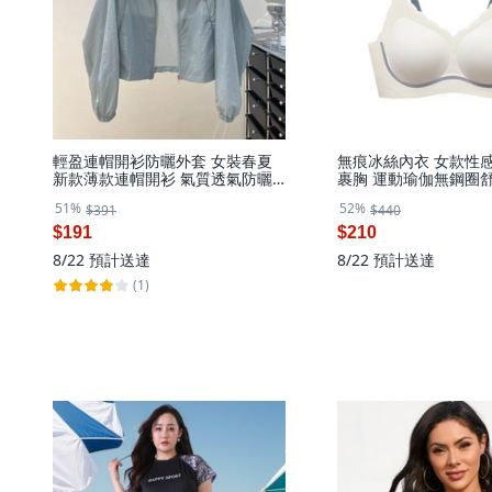
輕盈連帽開衫防曬外套 女裝春夏
無痕冰絲內衣 女款性
新款薄款連帽開衫 氣質透氣防曬
裹胸 運動瑜伽無鋼圈
服
51%
52%
$391
$440
$191
$210
8/22
預計送達
8/22
預計送達
(1)