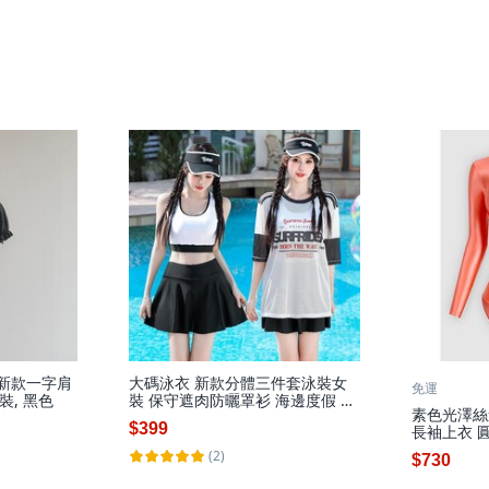
季新款一字肩
大碼泳衣 新款分體三件套泳裝女
免運
, 黑色
裝 保守遮肉防曬罩衫 海邊度假 泡
素色光澤絲
湯溫泉適用, 871-黑色
$399
長袖上衣 
演服 顯瘦
(2)
$730