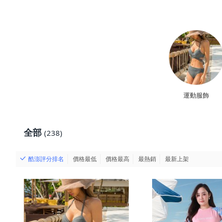
運動服飾
全部
(238)
酷澎評分排名
價格最低
價格最高
最熱銷
最新上架