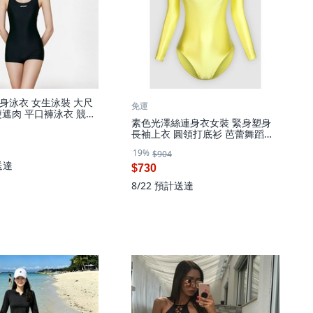
身泳衣 女生泳裝 大尺
免運
瘦遮肉 平口褲泳衣 競速
素色光澤絲連身衣女裝 緊身塑身
 連體泳裝, 黑色
長袖上衣 圓領打底衫 芭蕾舞蹈表
演服 顯瘦連襠內搭, 嫩黃包臀
19%
$904
送達
$730
8/22
預計送達