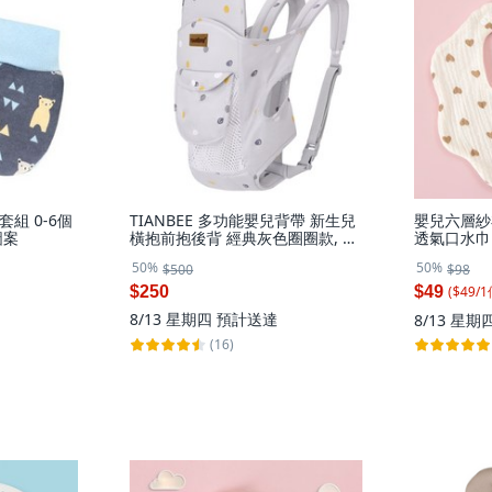
組 0-6個
TIANBEE 多功能嬰兒背帶 新生兒
嬰兒六層紗
圖案
橫抱前抱後背 經典灰色圈圈款, 灰
透氣口水巾
色, 灰色圈圈
圍嘴, 1個,
50%
50%
$500
$98
($
49
/
1
$250
$49
8/13 星期四
預計送達
8/13 星期
(16)