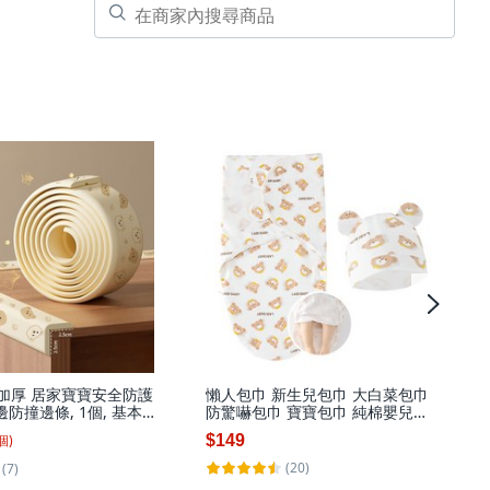
型加厚 居家寶寶安全防護
懶人包巾 新生兒包巾 大白菜包巾
邊防撞邊條, 1個, 基本-
防驚嚇包巾 寶寶包巾 純棉嬰兒包
cmX200cm, 小熊黃色
巾含帽子 寶寶安撫 拉鍊款 棕色小
個
)
$149
熊
(20)
(7)