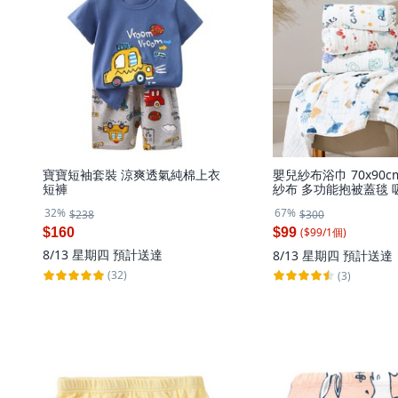
寶寶短袖套裝 涼爽透氣純棉上衣
嬰兒紗布浴巾 70x90c
短褲
紗布 多功能抱被蓋毯 吸
個, 4層紗布 隨機出清
32%
67%
$238
$300
式,70*90cm
($
99
/
1
個
)
$160
$99
8/13 星期四
預計送達
8/13 星期四
預計送達
(32)
(3)