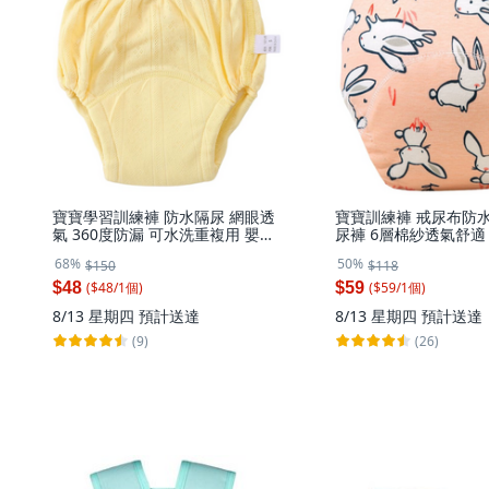
寶寶學習訓練褲 防水隔尿 網眼透
寶寶訓練褲 戒尿布防水
氣 360度防漏 可水洗重複用 嬰兒
尿褲 6層棉紗透氣舒適 L
布尿布 110碼 黃色 (16-22kg), 1
(15-20kg) 粉色兔子, 
68%
50%
$150
$118
個, 素面-黃色,110碼 參考體重16-
子,L 110碼 適合15-20
22kg
($
48
/
1
個
)
($
59
/
1
個
)
$48
$59
8/13 星期四
預計送達
8/13 星期四
預計送達
(9)
(26)