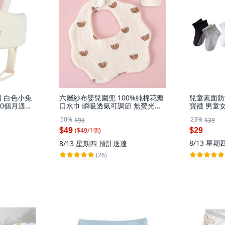
 白色小兔
六層紗布嬰兒圍兜 100%純棉花瓣
兒童素面防
60個月適用,
口水巾 瞬吸透氣可調節 無螢光劑
寶襪 男童
新生兒吸奶巾 咖啡色彩虹, 1個, A
筒襪
50%
23%
$98
$38
款
($
49
/
1
個
)
$49
$29
8/13 星期
8/13 星期四
預計送達
(26)