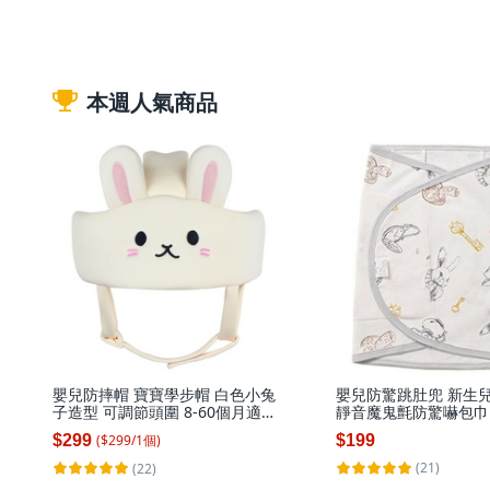
本週人氣商品
嬰兒防摔帽 寶寶學步帽 白色小兔
嬰兒防驚跳肚兜 新生
子造型 可調節頭圍 8-60個月適用,
靜音魔鬼氈防驚嚇包巾
1個, 白色小兔子, 白色
多功能護肚腹捲 愛麗
($
299
/
1
個
)
$299
$199
(21)
(22)