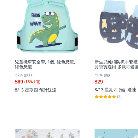
兒童機車安全帶, 1個, 綠色恐龍,
新生兒純棉防抓手套襪套
綠色恐龍
月寶寶適用 多款可愛
62%
50%
$238
$58
($
89
/
1
個
)
$89
$29
8/13 星期四
預計送達
8/13 星期四
預計送達
(5)