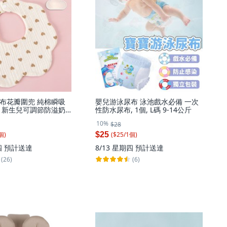
布花瓣圍兜 純棉瞬吸
嬰兒游泳尿布 泳池戲水必備 一次
 新生兒可調節防溢奶
性防水尿布, 1個, L碼 9-14公斤
 A款, 小愛心
10%
$28
個
)
($
25
/
1
個
)
$25
四
預計送達
8/13 星期四
預計送達
(26)
(6)