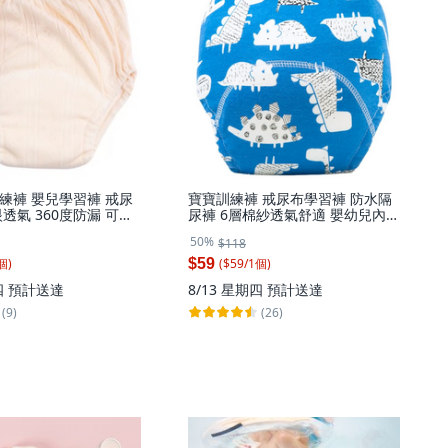
練褲 嬰兒學習褲 戒尿
寶寶訓練褲 戒尿布學習褲 防水隔
透氣 360度防漏 可水
尿褲 6層棉紗透氣舒適 嬰幼兒內褲
面白色 110碼 (16-
尿布 適用11-20公斤, 1個, 藍色恐
50%
$118
個, 素面-白色,110碼 參考
龍,L 110碼 適合15-20kg, 藍色恐
kg, 白色
龍
個
)
($
59
/
1
個
)
$59
四
預計送達
8/13 星期四
預計送達
(9)
(26)