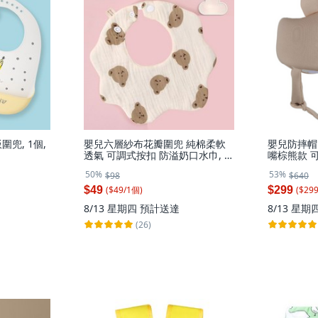
兜, 1個,
嬰兒六層紗布花瓣圍兜 純棉柔軟
嬰兒防摔帽
透氣 可調式按扣 防溢奶口水巾, 1
嘴棕熊款 可
個, A款, 可愛小熊
個, 歪嘴棕
50%
53%
$98
$640
($
49
/
1
個
)
($
29
$49
$299
8/13 星期四
預計送達
8/13 星期
(26)