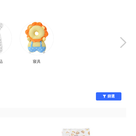
品
寢具
安全用品
兒童餐具
篩選