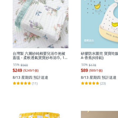
台灣製 六層紗純棉嬰兒浴巾抱被
矽膠防水圍兜 寶寶吃飯圍
蓋毯 - 柔軟透氣寶寶紗布浴巾, 1
A-香蕉(6排釦)
個, 鬱金香小兔 110*110cm
55%
50%
$560
$178
($
249
/
1
個
)
($
89
/
1
個
)
$249
$89
8/13 星期四
預計送達
8/13 星期四
預計送達
(11)
(23)