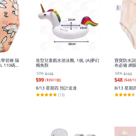
學習褲 隔
造型兒童戲水游泳圈, 1個, (A)夢幻
寶寶防水訓
 110碼
獨角獸
布必備 網眼
1個, 粉色兔
洗重複使用 素
50%
68%
$198
$150
kg
22kg), 1
體重16-22
($
99
/
1
個
)
($
48
/
1
$99
$48
8/13 星期四
預計送達
8/13 星期
(13)