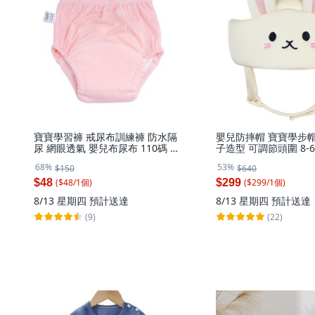
寶寶學習褲 戒尿布訓練褲 防水隔
嬰兒防摔帽 寶寶學步帽
尿 網眼透氣 嬰兒布尿布 110碼 粉
子造型 可調節頭圍 8-
色 適用16-22kg, 1個, 素面-粉
1個, 白色小兔子, 白色
68%
53%
$150
$640
色,110碼 參考體重16-22kg, 素面-
粉色
($
48
/
1
個
)
($
299
/
1
個
)
$48
$299
8/13 星期四
預計送達
8/13 星期四
預計送達
(9)
(22)