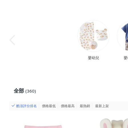
嬰幼兒
嬰
全部
(360)
酷澎評分排名
價格最低
價格最高
最熱銷
最新上架