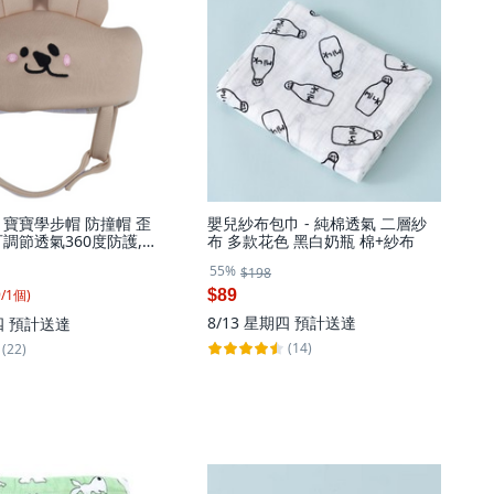
 寶寶學步帽 防撞帽 歪
嬰兒紗布包巾 - 純棉透氣 二層紗
調節透氣360度防護, 1
布 多款花色 黑白奶瓶 棉+紗布
熊, 棕色
55%
$198
9
/
1
個
)
$89
8/13 星期四
預計送達
四
預計送達
(14)
(22)