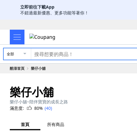
立即前往下載App
不錯過最新優惠、更多功能等著你！
全部
酷澎首頁
樂仔小舖
樂仔小舖
樂仔小舖~陪伴寶寶的成長之路
滿意度:
80%
(40)
首頁
所有商品