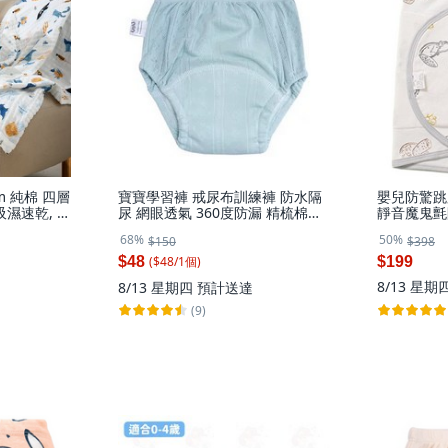
m 純棉 四層
寶寶學習褲 戒尿布訓練褲 防水隔
嬰兒防驚跳
濕速乾, 1
尿 網眼透氣 360度防漏 精梳棉布
靜音魔鬼氈
款
尿褲 110碼 (16-22kg), 1個, 素面-
多功能護肚
68%
50%
$150
$398
綠色,110碼 參考體重16-22kg, 綠
色
($
48
/
1
個
)
$48
$199
8/13 星期
8/13 星期四
預計送達
(9)