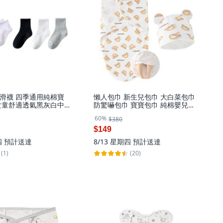
滑襪 四季通用純棉寶
懶人包巾 新生兒包巾 大白菜包巾
女童舒適透氣黑灰白中
防驚嚇包巾 寶寶包巾 純棉嬰兒包
巾含帽子 寶寶安撫 拉鍊款 棕色小
60%
$380
熊
$149
四
預計送達
8/13 星期四
預計送達
(1)
(20)