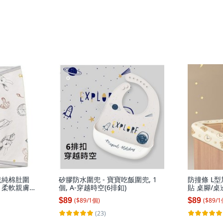
兒純棉肚圍
矽膠防水圍兜 - 寶寶吃飯圍兜, 1
防撞條 L
 柔軟親膚
個, A-穿越時空(6排釦)
貼 桌腳/桌
絲夢遊款
小熊黃色 5
($
89
/
1
個
)
($
89
/
1
$89
$89
(23)