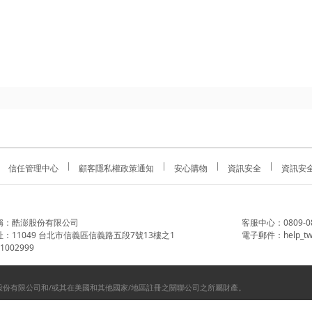
信任管理中心
顧客隱私權政策通知
安心購物
資訊安全
資訊安
稱：酷澎股份有限公司
客服中心：0809-088-
：11049 台北市信義區信義路五段7號13樓之1
電子郵件：help_tw
002999
份有限公司和/或其在美國和其他國家/地區註冊之關聯公司之所屬財產。