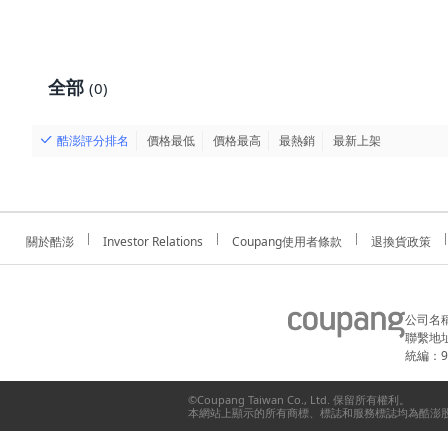
全部
(0)
酷澎評分排名
價格最低
價格最高
最熱銷
最新上架
關於酷澎
Investor Relations
Coupang使用者條款
退換貨政策
公司名
聯繫地址
統編：91
©Coupang Taiwan Co., Ltd. 保留所有權利。
本網站上顯示的所有商標、標誌和服務標誌均為酷澎股