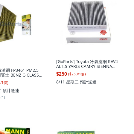
[GoParts] Toyota 冷氣濾網 RAV4
ALTIS YARIS CAMRY SIENNA
濾網 FP3461 PM2.5
PRIUS, 1個, CAC-1114
($
250
/
1
個
)
$250
士 BENZ C-CLASS
23 014-2, 1個
8/11 星期二
預計送達
0
/
1
個
)
二
預計送達
(1)