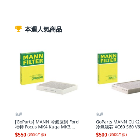
本週人氣商品
免運
免運
[GoParts] MANN 冷氣濾網 Ford
GoParts MANN CUK27
福特 Focus MK4 Kuga MK3,
冷氣濾芯 XC60 S60 V6
CUK 28 009, 1個
XC70, 1個
($
550
/
1
個
)
($
500
/
1
個
)
$550
$500