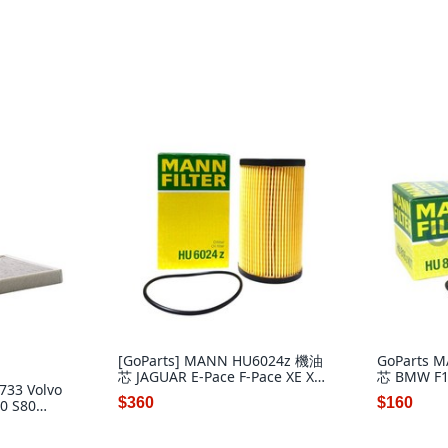
[GoParts] MANN HU6024z 機油
GoParts 
芯 JAGUAR E-Pace F-Pace XE XF
芯 BMW F10
33 Volvo
F-Type
X4 Z4, 1個
$360
$160
0 S80