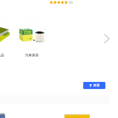
(2)
耗品
汽車美容
保養添加劑
生活家電
篩選