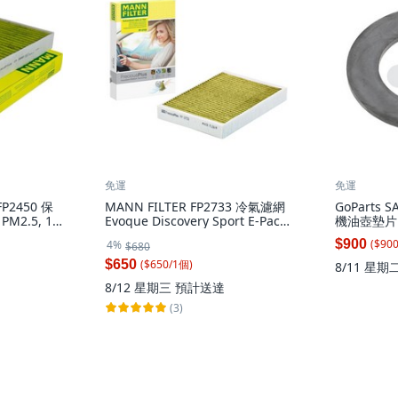
免運
免運
FP2450 保
MANN FILTER FP2733 冷氣濾網
GoParts 
M2.5, 1
Evoque Discovery Sport E-Pace,
機油壺墊片
1個
定性, 1個
($
90
$900
4%
$680
($
650
/
1
個
)
$650
8/11 星期
8/12 星期三
預計送達
(3)