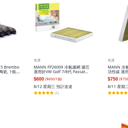
免運
免運
9-5 Brembo
MANN FP26009 冷氣濾網 濾芯
MANN 冷氣
瓷, 1個,
適用於VW Golf 7/8代 Passat
活性碳 適用賓
Tiguan Touran T-ROC 有效過濾
W203 CUK 
($
600
/
1
個
)
($
75
$600
$750
PM2.5 提供清新空氣, 1個
8/12 星期三
預計送達
8/11 星期
(1)