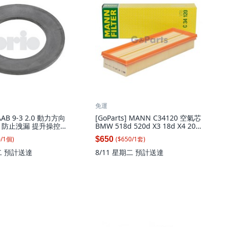
免運
SAAB 9-3 2.0 動力方向
[GoParts] MANN C34120 空氣芯
 防止洩漏 提升操控穩
BMW 518d 520d X3 18d X4 20d
X5 25d, 1個
0
/
1
個
)
($
650
/
1
套
)
$650
二
預計送達
8/11 星期二
預計送達