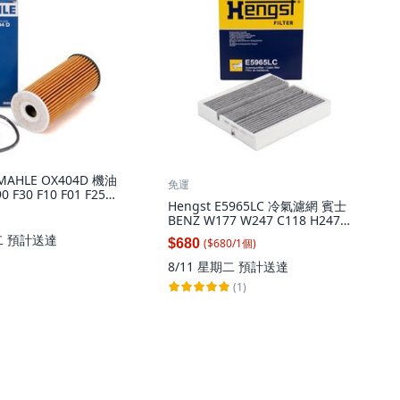
] MAHLE OX404D 機油
免運
 F30 F10 F01 F25
Hengst E5965LC 冷氣濾網 賓士
1個
BENZ W177 W247 C118 H247
X247 CLA GLA, 1個
二
預計送達
($
680
/
1
個
)
$680
8/11 星期二
預計送達
(1)