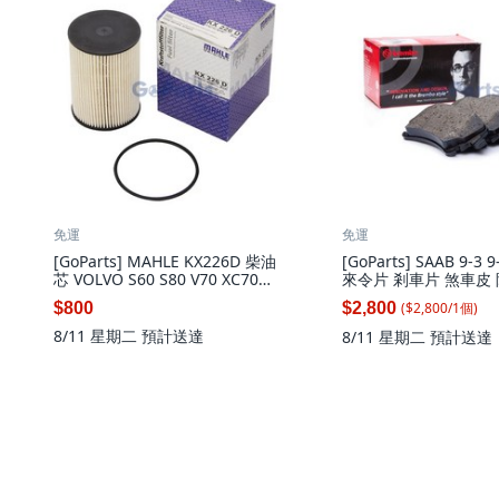
免運
免運
[GoParts] MAHLE KX226D 柴油
[GoParts] SAAB 9-3 
芯 VOLVO S60 S80 V70 XC70
來令片 剎車片 煞車皮 陶
XC90 D5, 1個
前 345
($
2,800
/
1
個
)
$800
$2,800
8/11 星期二
預計送達
8/11 星期二
預計送達