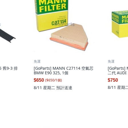
免運
免運
95 舊9-3 排
[GoParts] MANN C27114 空氣芯
[GoParts
BMW E90 325, 1個
二代 AUDI 奧
柴油 引擎, 
($
650
/
1
個
)
$650
$750
8/11 星期
8/11 星期二
預計送達