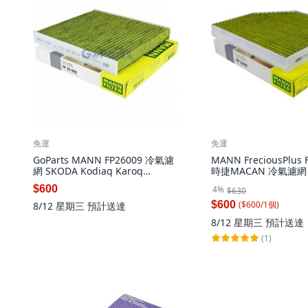
免運
免運
GoParts MANN FP26009 冷氣濾
MANN FreciousPlus 
網 SKODA Kodiaq Karoq
時捷MACAN 冷氣濾網 P
Octavia Superb, 詳見包裝, 詳見
個
$600
4%
$630
包裝
($
600
/
1
個
)
$600
8/12 星期三
預計送達
8/12 星期三
預計送達
(1)