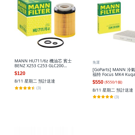
MANN HU711/6z 機油芯 賓士
免運
BENZ X253 C253 GLC200
[GoParts] MANN 冷
GLC250 GLC300, 1個
$120
福特 Focus MK4 Kuga
CUK 28 009, 1個
8/11 星期二
預計送達
($
550
/
1
個
)
$550
(3)
8/11 星期二
預計送達
(3)