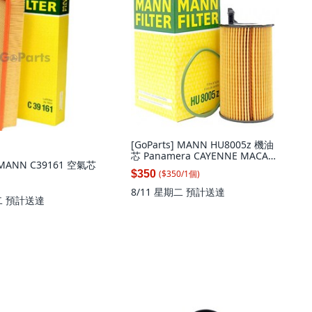
[GoParts] MANN HU8005z 機油
芯 Panamera CAYENNE MACAN
] MANN C39161 空氣芯
福斯 TOUAREG, 1個
($
350
/
1
個
)
$350
8/11 星期二
預計送達
二
預計送達