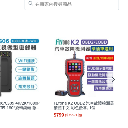
06/CS09 4K/2K/1080P
FLYone K2 OBD2 汽車故障檢測器
FI 180°旋轉鏡頭 微型
繁體中文 彩色螢幕, 1個
06 1080P,標配(不含卡)
($
799
/
1
個
)
$799