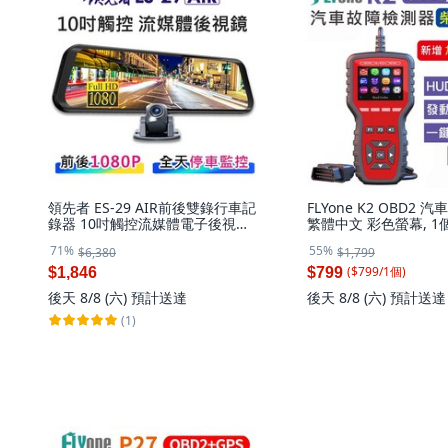
領先者 ES-29 AIR前後雙錄行車記
FLYone K2 OBD2
錄器 10吋觸控流媒體電子後視鏡,
繁體中文 彩色螢幕, 1
ES-29AIR+64G （限時促銷）,
71%
55%
$6,380
$1,799
64GB
($
799
/
1
個
)
$1,846
$799
後天 8/8 (六)
預計送達
後天 8/8 (六)
預計送達
(1)