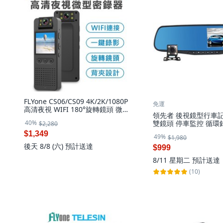
FLYone CS06/CS09 4K/2K/1080P
免運
高清夜視 WIFI 180°旋轉鏡頭 微型
領先者 後視鏡型行車記
密錄器, CS06 1080P,標配+64G記
40%
雙鏡頭 停車監控 循環錄
$2,280
憶卡
米線)+32記憶卡, 32GB
$1,349
49%
$1,980
後天 8/8 (六)
預計送達
$999
8/11 星期二
預計送達
(10)