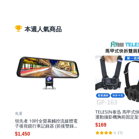
本週人氣商品
TELESIN泰迅 馬甲
免運
運動攝影機胸前固定架
領先者 10吋全螢幕觸控流媒體電
適用多品牌相機, 詳見
$169
子後視鏡行車記錄器 (前後雙錄
裝
1080P GPS測速選配), ES-29AIR
(1)
$1,450