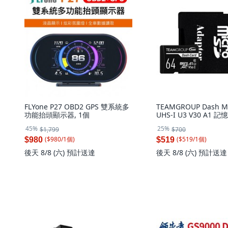
FLYone P27 OBD2 GPS 雙系統多
TEAMGROUP Dash Mi
功能抬頭顯示器, 1個
UHS-I U3 V30 A1 記
64GB 行車卡, 64GB
45%
25%
$1,799
$700
($
980
/
1
個
)
($
519
/
1
個
)
$980
$519
後天 8/8 (六)
預計送達
後天 8/8 (六)
預計送達