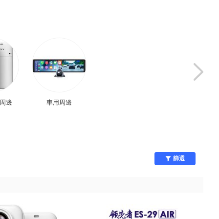
板周邊
車用周邊
生活電器
運動服飾
篩選