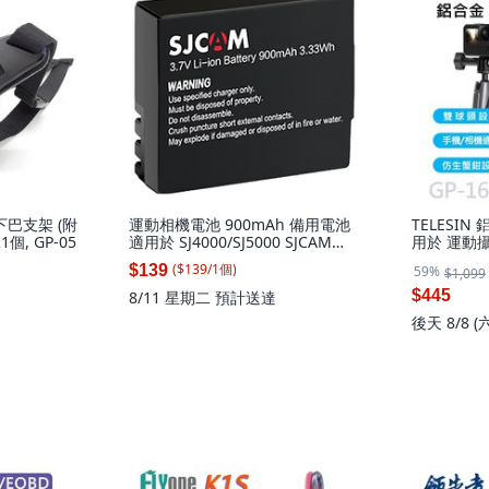
下巴支架 (附
運動相機電池 900mAh 備用電池
TELESI
個, GP-05
適用於 SJ4000/SJ5000 SJCAM
用於 運動
SJ4000/SJ5000系列 原廠專用電
($
139
/
1
個
)
$139
59%
$1,099
池, 1個, SJCAM SJ4000/SJ5000系
列 原廠專用電池
$445
8/11 星期二
預計送達
後天 8/8 (