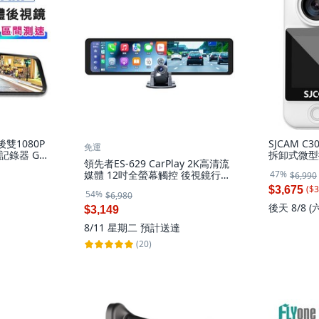
前後雙1080P
SJCAM C
免運
錄器 GPS
拆卸式微型攝
領先者ES-629 CarPlay 2K高清流
版-白色 (無
47%
媒體 12吋全螢幕觸控 後視鏡行車
$6,990
C300口袋版
記錄器, 標配(6米線)+64G記憶卡,
($
3
$3,675
54%
$6,980
64GB
後天 8/8 (
$3,149
8/11 星期二
預計送達
(20)