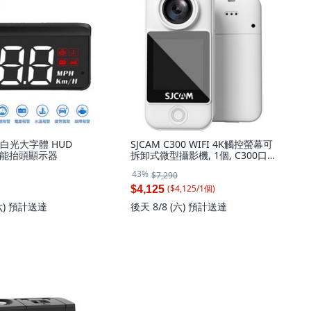
 白光大字體 HUD
SJCAM C300 WIFI 4K觸控螢幕可
多功能抬頭顯示器
拆卸式微型攝影機, 1個, C300口袋
版-白色 (無贈品),標配+64G
43%
$7,290
($
4,125
/
1
個
)
$4,125
六)
預計送達
後天 8/8 (六)
預計送達