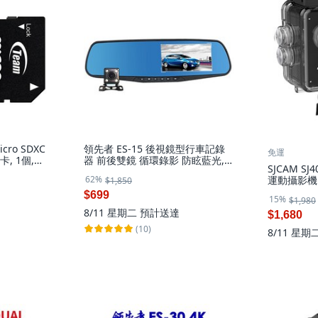
cro SDXC
領先者 ES-15 後視鏡型行車記錄
免運
憶卡, 1個,
器 前後雙鏡 循環錄影 防眩藍光,
SJCAM SJ
標配 (無附記憶卡-內部無容量),
62%
運動攝影機
$1,850
1GB
畫質, 黑色
$699
15%
$1,980
8/11 星期二
預計送達
$1,680
(10)
8/11 星期