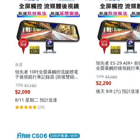
領先者 ES-29 AIR+ 
免運
全螢幕觸控後視鏡行車記
領先者 10吋全螢幕觸控流媒體電
測速提醒, 測速版+64G
54%
子後視鏡行車記錄器 (前後雙錄
$5,080
1080P), 測速版ES-29AIR+32G
$2,290
70%
$7,180
後天 8/8 (六)
預計送達
$2,099
8/11 星期二
預計送達
(24)