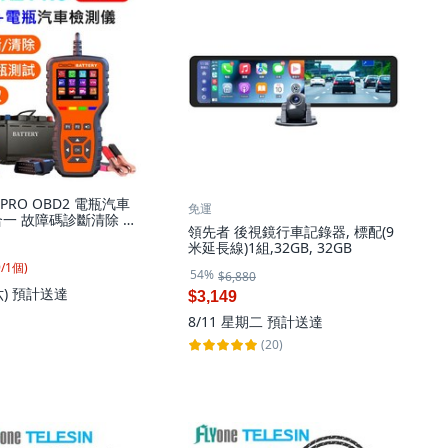
2 PRO OBD2 電瓶汽車
免運
合一 故障碼診斷清除 蓄
領先者 後視鏡行車記錄器, 標配(9
據讀取 5-30V 抬頭顯
米延長線)1組,32GB, 32GB
文 彩色螢幕, 1個
9
/
1
個
)
54%
$6,880
六)
預計送達
$3,149
8/11 星期二
預計送達
(20)