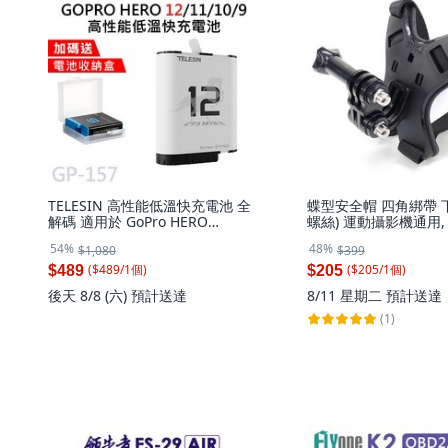
TELESIN 高性能低溫快充電池 全
蝶型安全帽 四角綁帶 
解碼 適用於 GoPro HERO
螺絲) 運動攝影機通用, 1
13/12/11/10/9, 1個, GOPRO
54%
48%
$1,080
$399
12/11/10/9, GP-157, GOPRO
12/11/10/9
($
489
/
1
個
)
($
205
/
1
個
)
$489
$205
後天 8/8 (六)
預計送達
8/11 星期二
預計送達
(1)