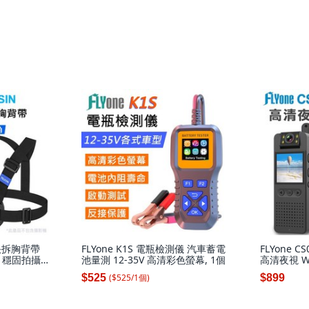
式快拆胸背帶
FLYone K1S 電瓶檢測儀 汽車蓄電
FLYone CS
 穩固拍攝
池量測 12-35V 高清彩色螢幕, 1個
高清夜視 WI
包裝, 詳見包
密錄器, CS
($
525
/
1
個
)
$525
$899