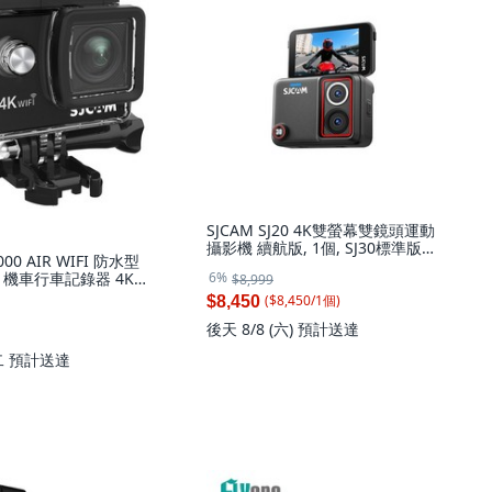
SJCAM SJ20 4K雙螢幕雙鏡頭運動
攝影機 續航版, 1個, SJ30標準版
4000 AIR WIFI 防水型
(8K), SJ30標準版(8K)
6%
 機車行車記錄器 4K高
$8,999
+32GB記憶卡
($
8,450
/
1
個
)
$8,450
後天 8/8 (六)
預計送達
二
預計送達