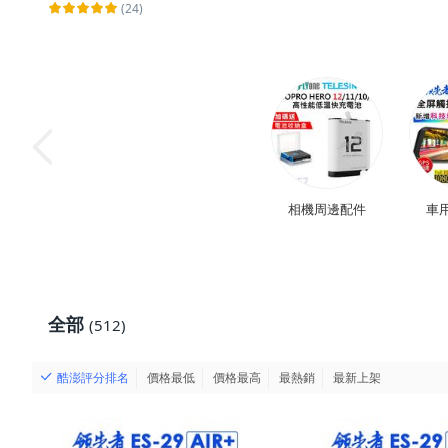
(24)
相機周邊配件
車
全部
(512)
酷澎評分排名
價格最低
價格最高
最熱銷
最新上架