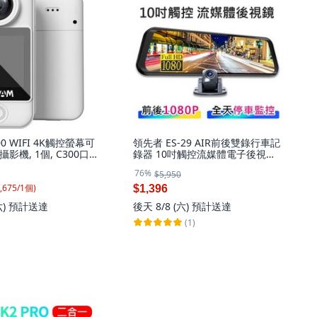
300 WIFI 4K觸控螢幕可
領先者 ES-29 AIR前後雙錄行車記
影機, 1個, C300口袋
錄器 10吋觸控流媒體電子後視鏡,
贈品),標配(無記憶卡),
ES-29AIR（限時促銷）, ES-29AIR
76%
$5,950
, 白色, 標配(無記憶卡)
,675
/
1
個
)
$1,396
後天 8/8 (六)
預計送達
六)
預計送達
(1)