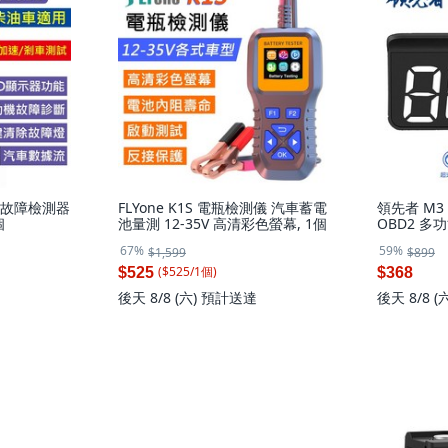
 汽車故障檢測器
FLYone K1S 電瓶檢測儀 汽車蓄電
領先者 M3
個
池量測 12-35V 高清彩色螢幕, 1個
OBD2 
67%
59%
$1,599
$899
($
525
/
1
個
)
$525
$368
後天 8/8 (
後天 8/8 (六)
預計送達