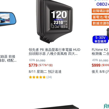
領先者 P8 液晶螢幕行車電腦 HUD
FLYone K
抬頭顯示器 八種介面風格 四大安
檢測儀 二
錄器 前後
全報警功能, 1套, OBD2+GPS
電池測試 數
60%
49%
影, 標配(6
$1,980
$1,980
示器 繁體中
($
779
/
1
個
)
($
99
$779
$999
8/11 星期二
預計送達
後天 8/8 (
(24)