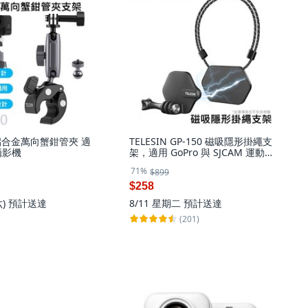
N 鋁合金萬向蟹鉗管夾 適
TELESIN GP-150 磁吸隱形掛繩支
攝影機
架，適用 GoPro 與 SJCAM 運動攝
影機, 詳見包裝, 詳見包裝
71%
$899
$258
六)
預計送達
8/11 星期二
預計送達
(201)