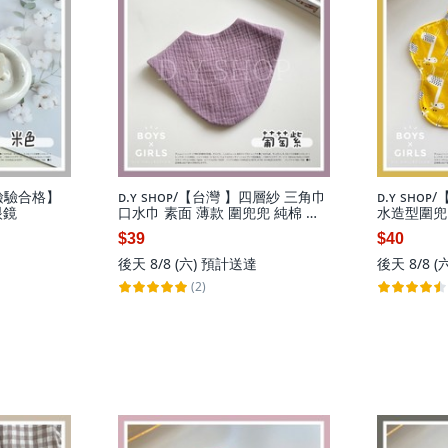
NS檢驗合格】
ᴅ.ʏ sʜᴏᴘ/【台灣 】四層紗 三角巾
ᴅ.ʏ sʜᴏ
眼鏡
口水巾 素面 薄款 圍兜兜 純棉 寶
水造型圍兜
寶圍兜 嬰兒圍兜
$39
$40
後天 8/8 (六)
預計送達
後天 8/8 (
(2)