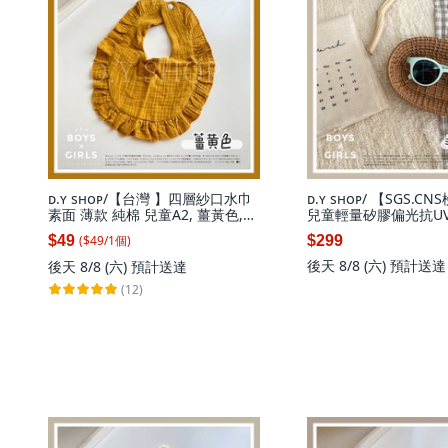
ᴅ.ʏ sʜᴏᴘ/【台灣 】四層紗口水巾
ᴅ.ʏ sʜᴏᴘ/ 【SGS.
素面 薄款 純棉 兒童A2, 薑黃色,單
兒童輕量矽膠偏光抗UV
一尺寸(請參考圖片), 1個
($
49
/
1
個
)
$49
$299
後天 8/8 (六)
預計送達
後天 8/8 (六)
預計送達
(12)