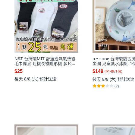
N&T 台灣製MIT 舒適透氣氣墊襪
ᴅ.ʏ sʜᴏᴘ 台灣製復
毛巾厚底 短襪長襪隱形襪 多尺寸
坐圈 兒童戲水泳圈, 1
選擇
($
149
/
1
個
)
$25
$149
後天 8/8 (六)
預計送達
後天 8/8 (六)
預計送達
(2)