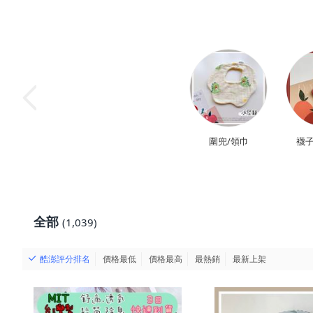
圍兜/領巾
襪子
全部
(1,039)
酷澎評分排名
價格最低
價格最高
最熱銷
最新上架