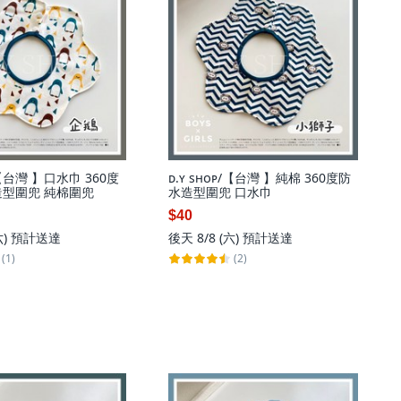
ᴘ/【台灣 】口水巾 360度
ᴅ.ʏ sʜᴏᴘ/【台灣 】純棉 360度防
造型圍兜 純棉圍兜
水造型圍兜 口水巾
$40
六)
預計送達
後天 8/8 (六)
預計送達
(1)
(2)