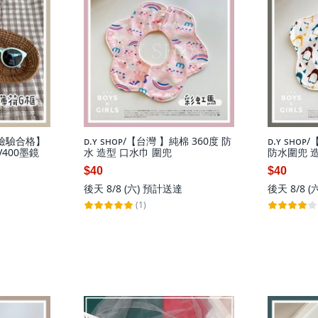
CNS檢驗合格】
ᴅ.ʏ sʜᴏᴘ/【台灣 】純棉 360度 防
ᴅ.ʏ sʜᴏ
400墨鏡
水 造型 口水巾 圍兜
防水圍兜 
$40
$40
後天 8/8 (六)
預計送達
後天 8/8 (
(1)