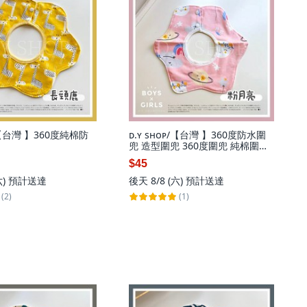
ᴘ/【台灣 】360度純棉防
ᴅ.ʏ sʜᴏᴘ/【台灣 】360度防水圍
兜 造型圍兜 360度圍兜 純棉圍兜
純棉口水巾
$45
六)
預計送達
後天 8/8 (六)
預計送達
(2)
(1)