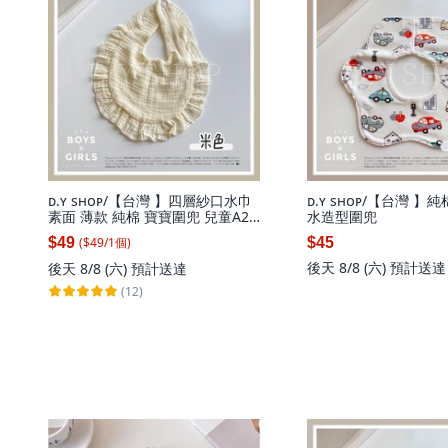
ᴅ.ʏ sʜᴏᴘ/【台灣 】四層紗口水巾
ᴅ.ʏ sʜᴏᴘ/【台灣 】純
素面 薄款 純棉 寶寶圍兜 兒童A2,
水造型圍兜
米色,單一尺寸(請參考圖片), 1個
($
49
/
1
個
)
$49
$45
後天 8/8 (六)
預計送達
後天 8/8 (六)
預計送達
(12)