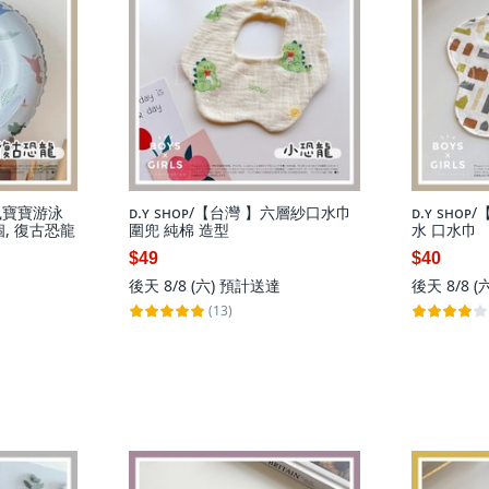
古風寶寶游泳
ᴅ.ʏ sʜᴏᴘ/【台灣 】六層紗口水巾
ᴅ.ʏ sʜᴏ
個, 復古恐龍
圍兜 純棉 造型
水 口水巾
$49
$40
後天 8/8 (六)
預計送達
後天 8/8 (
(13)