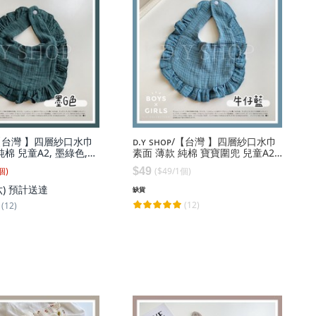
ᴏᴘ 【台灣 】四層紗口水巾
ᴅ.ʏ sʜᴏᴘ/【台灣 】四層紗口水巾
純棉 兒童A2, 墨綠色,單
素面 薄款 純棉 寶寶圍兜 兒童A2,
考圖片), 1個
牛仔藍,單一尺寸(請參考圖片), 1個
個
)
($
49
/
1
個
)
$49
六)
預計送達
缺貨
(12)
(12)