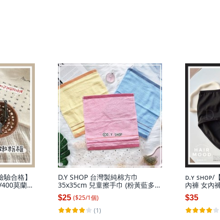
CNS檢驗合格】
D.Y SHOP 台灣製純棉方巾
ᴅ.ʏ sʜᴏ
400莫蘭迪
35x35cm 兒童擦手巾 (粉黃藍多色
內褲 女內
墨鏡
可選), 不挑色(圖樣顏色隨機，會有
($
25
/
1
個
)
$25
$35
其他顏色), 1個
(1)