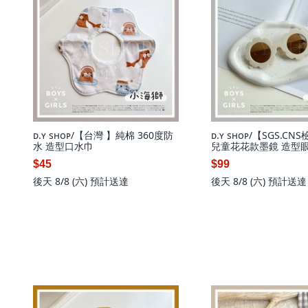
ᴅ.ʏ sʜᴏᴘ/【台灣 】純棉 360度防
ᴅ.ʏ sʜᴏᴘ/【SGS.C
水 造型口水巾
兒童花花款墨鏡 造型
$45
$99
後天 8/8 (六)
預計送達
後天 8/8 (六)
預計送達