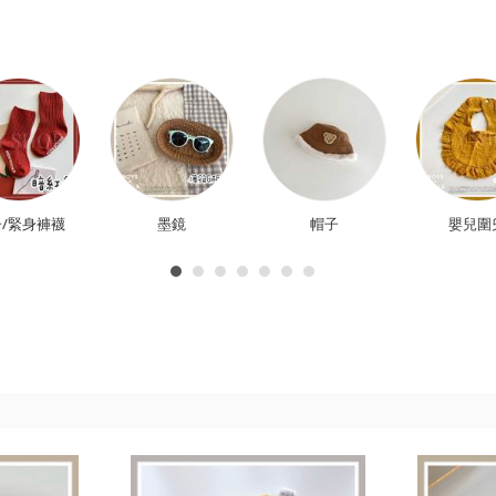
/緊身褲襪
墨鏡
帽子
嬰兒圍