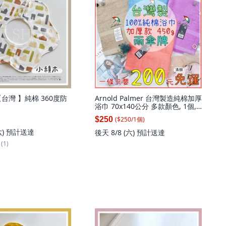
ᴘ/【台灣 】純棉 360度防
Arnold Palmer 台灣製造純棉加厚
浴巾 70x140公分 多款顏色, 1個,
藍色
($
250
/
1
個
)
$250
六)
預計送達
後天 8/8 (六)
預計送達
(1)