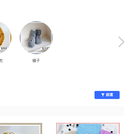
兜
襪子
浴巾/毛巾
孕婦內衣
篩選