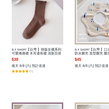
ᴅ.ʏ sʜᴏᴘ/【台灣 】韓版女襪系列
ᴅ.ʏ sʜᴏᴘ/【台灣 】口
可愛捲捲襪 木耳邊長襪 清新百搭
防水圍兜 造型圍兜 圍
棉圍兜 純棉口水巾 防
$39
$45
後天 8/8 (六)
預計送達
後天 8/8 (六)
預計送達
(1)