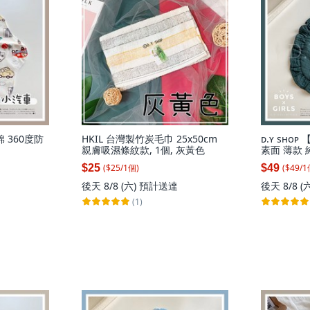
棉 360度防
HKIL 台灣製竹炭毛巾 25x50cm
ᴅ.ʏ sʜ
親膚吸濕條紋款, 1個, 灰黃色
素面 薄款 
一尺寸(請參
($
25
/
1
個
)
($
49
/
1
$25
$49
後天 8/8 (六)
預計送達
後天 8/8 (
(1)