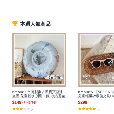
本週人氣商品
ᴅ.ʏ sʜᴏᴘ 台灣製復古風寶寶游泳
ᴅ.ʏ sʜᴏᴘ/ 【SGS.
坐圈 兒童戲水泳圈, 1個, 復古恐龍
兒童輕量矽膠偏光抗UV
色墨鏡 寶寶墨鏡 兒童
($
149
/
1
個
)
$149
$299
(2)
(2)