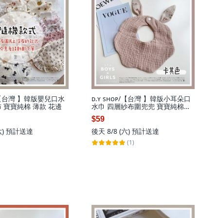
ᴏᴘ/【台灣 】韓版嬰兒口水
ᴅ.ʏ sʜᴏᴘ/【台灣 】韓版小耳朵口
 寶寶純棉 薄款 花邊
水巾 四層紗布圍兜兜 寶寶純棉印
花紗布花邊圍兜
$59
六)
預計送達
後天 8/8 (六)
預計送達
(1)