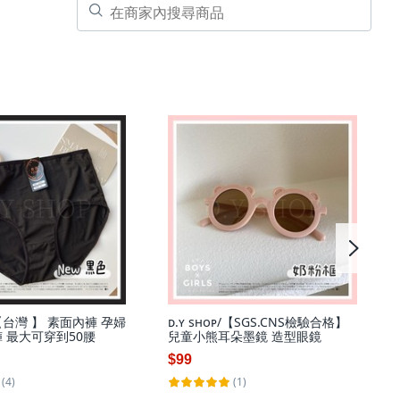
ᴘ/【台灣 】 素面內褲 孕婦
ᴅ.ʏ sʜᴏᴘ/【SGS.CNS檢驗合格】
褲 最大可穿到50腰
兒童小熊耳朵墨鏡 造型眼鏡
$99
(4)
(1)