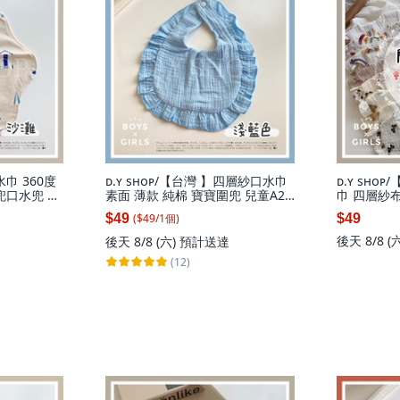
水巾 360度
ᴅ.ʏ sʜᴏᴘ/【台灣 】四層紗口水巾
ᴅ.ʏ sʜ
兜口水兜 純
素面 薄款 純棉 寶寶圍兜 兒童A2,
巾 四層紗布
水圍兜
淺藍色,單一尺寸(請參考圖片), 1個
($
49
/
1
個
)
$49
$49
後天 8/8 (
後天 8/8 (六)
預計送達
(12)