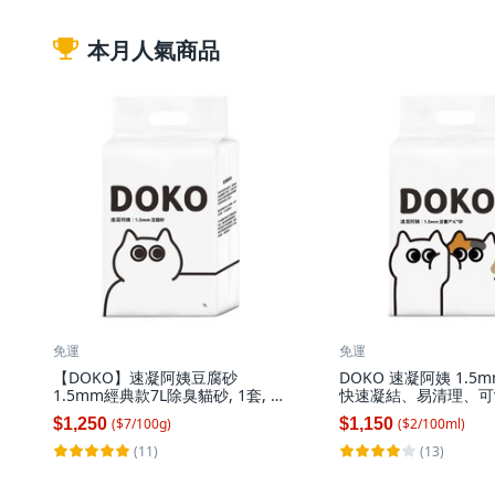
本月人氣商品
免運
免運
【DOKO】速凝阿姨豆腐砂
DOKO 速凝阿姨 1.5
1.5mm經典款7L除臭貓砂, 1套, 經
快速凝結、易清理、可
典原味6包(限賣家宅配), 17kg, 奶
保貓砂, 6包, 7L, 無香
$1,250
$1,150
($
7
/
100
g
)
($
2
/
100
ml
)
香
(11)
(13)