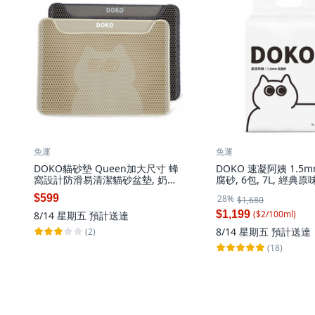
免運
免運
DOKO貓砂墊 Queen加大尺寸 蜂
DOKO 速凝阿姨 1.
窩設計防滑易清潔貓砂盆墊, 奶茶
腐砂, 6包, 7L, 經典原
色, 1個
$599
28%
$1,680
$1,199
($
2
/
100
ml
)
8/14 星期五
預計送達
8/14 星期五
預計送達
(2)
(18)