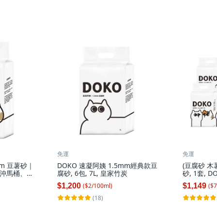
免運
免運
mm 豆薯砂｜
DOKO 速凝阿姨 1.5mm經典款豆
(豆腐砂 
沖馬桶、環
腐砂, 6包, 7L, 皇家竹炭
砂, 1套, 
豆薯砂_6入,
$1,200
$1,149
($
2
/
100
ml
)
($
7
(18)