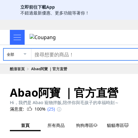
立即前往下載App
不錯過最新優惠、更多功能等著你！
全部
酷澎首頁
Abao阿寶 ｜官方直營
Abao阿寶 ｜官方直營
Hi，我們是 Abao 寵物拌飯,陪伴你與毛孩子的幸福時刻～
滿意度:
100%
(25)
首頁
所有商品
狗狗專區🐶
貓貓專區🐱