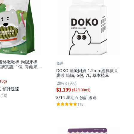
果優格啾啾棒 狗潔牙棒
免運
濟實惠, 1個, 青蘋果,
DOKO 速凝阿姨 1.5mm經典款豆
啾啾棒-青蘋果富翁包15入
腐砂 箱購, 6包, 7L, 草本植萃
10
g
)
28%
$1,680
五
預計送達
$1,199
($
2
/
100
ml
)
(18)
8/14 星期五
預計送達
(18)