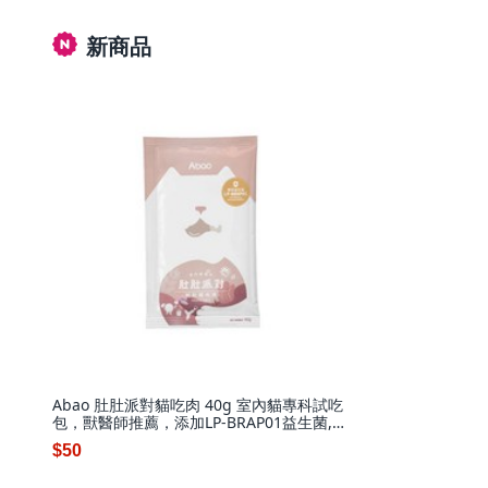
新商品
Abao 肚肚派對貓吃肉 40g 室內貓專科試吃
包，獸醫師推薦，添加LP-BRAP01益生菌,
肚肚派對-貓吃肉貓糧40g
$50