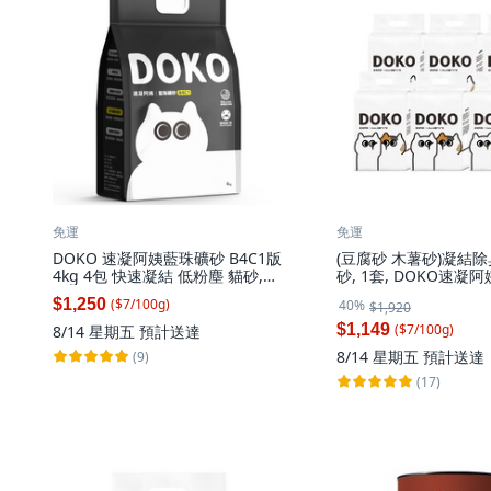
免運
免運
DOKO 速凝阿姨藍珠礦砂 B4C1版
(豆腐砂 木薯砂)凝結
4kg 4包 快速凝結 低粉塵 貓砂,
砂, 1套, DOKO速凝阿
B4C1版(有添加木薯砂)
豆薯砂_6入, 16kg, 
$1,250
($
7
/
100
g
)
40%
$1,920
$1,149
($
7
/
100
g
)
8/14 星期五
預計送達
8/14 星期五
預計送達
(9)
(17)