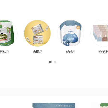
狗點心
狗用品
貓飼料
狗飼