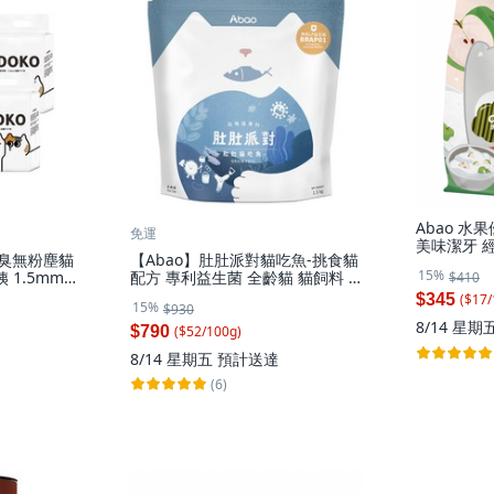
Abao 水
免運
美味潔牙 經
除臭無粉塵貓
【Abao】肚肚派對貓吃魚-挑食貓
195g, 
15%
姨 1.5mm
配方 專利益生菌 全齡貓 貓飼料 貓
$410
豆奶味
乾糧 貓主食, 1.5kg, 1個, 雞肉+鮭
$345
($
17
/
15%
$930
魚
8/14 星期
$790
($
52
/
100
g
)
8/14 星期五
預計送達
(6)