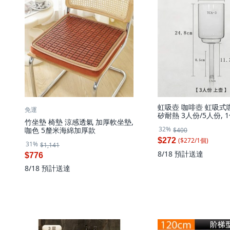
虹吸壺 咖啡壺 虹吸式
免運
矽耐熱 3人份/5人份, 1
竹坐墊 椅墊 涼感透氣 加厚軟坐墊,
漏斗
32%
咖色 5釐米海綿加厚款
$400
($
272
/
1
個
)
$272
31%
$1,141
8/18
預計送達
$776
8/18
預計送達