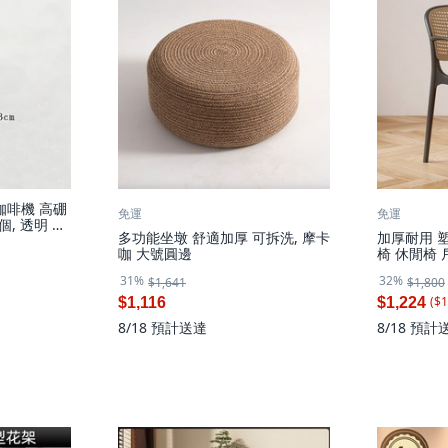
咖啡機 高硼
免運
免運
個, 透明 上
多功能坐墩 舒適加厚 可拆洗, 摩卡
加厚耐用 塑
咖 大號圓邊
椅 休閒椅 
約, 1件, 
31%
32%
$1,641
$1,800
($
1
$1,116
$1,224
8/18
預計送達
8/18
預計