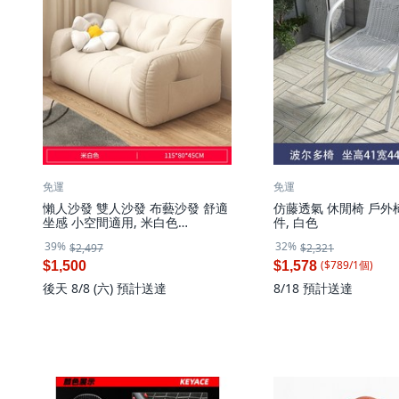
免運
免運
懶人沙發 雙人沙發 布藝沙發 舒適
仿藤透氣 休閒椅 戶外椅
坐感 小空間適用, 米白色
件, 白色
115*80*45
39%
32%
$2,497
$2,321
($
789
/
1
個
)
$1,500
$1,578
後天 8/8 (六)
預計送達
8/18
預計送達