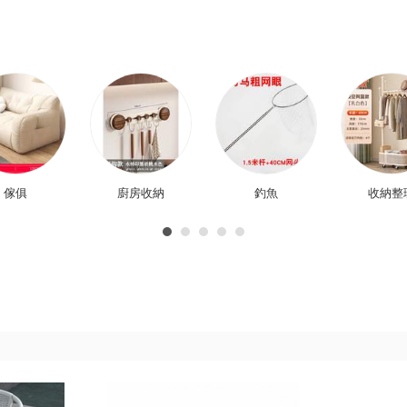
傢俱
廚房收納
釣魚
收納整