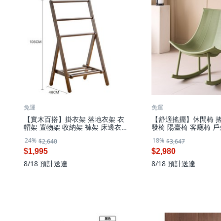
免運
免運
【實木百搭】掛衣架 落地衣架 衣
【舒適搖擺】休閒椅 搖
帽架 置物架 收納架 褲架 床邊衣架
發椅 陽臺椅 客廳椅 
臥室收納 臨時掛衣 簡約設計 小戶
加厚坐墊 高彈海綿 承
24%
18%
$2,640
$3,647
型必備, 胡桃色 柵欄升級款
放鬆必備, 1件, 綠色
$1,995
$2,980
8/18
預計送達
8/18
預計送達