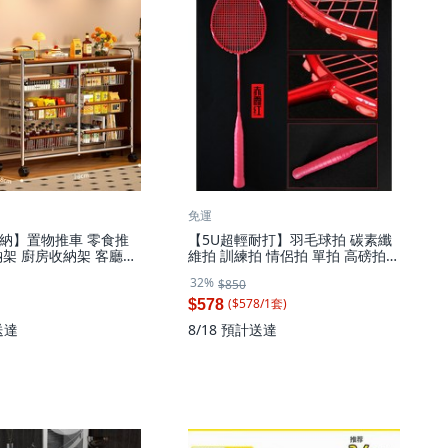
免運
納】置物推車 零食推
【5U超輕耐打】羽毛球拍 碳素纖
納架 廚房收納架 客廳收
維拍 訓練拍 情侶拍 單拍 高磅拍
櫃 落地置物架 多功能收
保拉拍 輕量設計 進攻型 攻守兼備
32%
$850
免打孔 居家收納神器, 4
業餘進階適用, 1個, 紅色 23磅
 萬向輪
($
578
/
1
套
)
$578
送達
8/18
預計送達