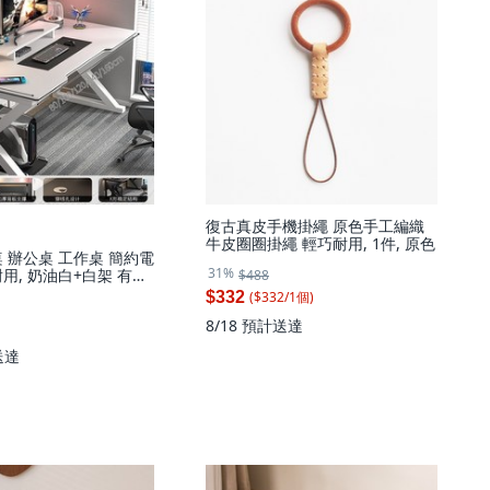
復古真皮手機掛繩 原色手工編織
牛皮圈圈掛繩 輕巧耐用, 1件, 原色
 辦公桌 工作桌 簡約電
31%
用, 奶油白+白架 有顯
$488
($
332
/
1
個
)
$332
8/18
預計送達
送達