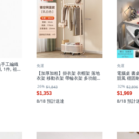
色手工編織
免運
免運
 1件, 祖母
【加厚加粗】掛衣架 衣帽架 落地
電腦桌 書桌
衣架 移動衣架 帶輪衣架 多功能置
競風 穩固耐
物架 掛包包架 臥室收納架 可移動
示託
26%
32%
$1,843
$2,896
設計 加粗管徑 穩固耐用 居家必備,
奶油白
$1,353
$1,969
8/18
預計送達
8/18
預計