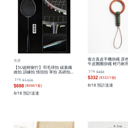
復古真皮手機掛繩 原
免運
牛皮圈圈掛繩 輕巧耐用,
【5U超輕耐打】羽毛球拍 碳素纖
綠
31%
維拍 訓練拍 情侶拍 單拍 高磅拍
$488
保拉拍 輕量設計 進攻型 攻守兼備
($
332
/
1
個
)
$332
31%
$1,026
業餘進階適用, 1個, 黑色 26磅
8/18
預計送達
($
698
/
1
套
)
$698
8/18
預計送達