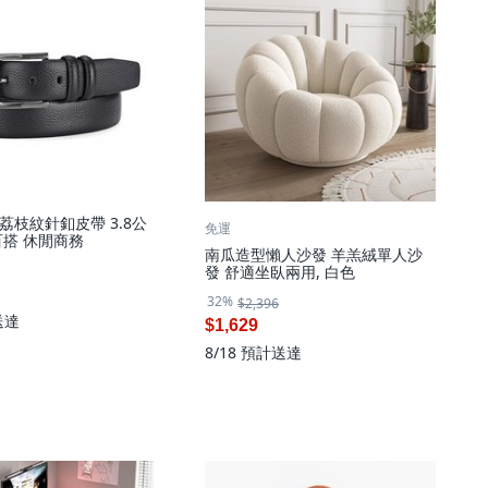
荔枝紋針釦皮帶 3.8公
免運
百搭 休閒商務
南瓜造型懶人沙發 羊羔絨單人沙
發 舒適坐臥兩用, 白色
32%
$2,396
送達
$1,629
8/18
預計送達