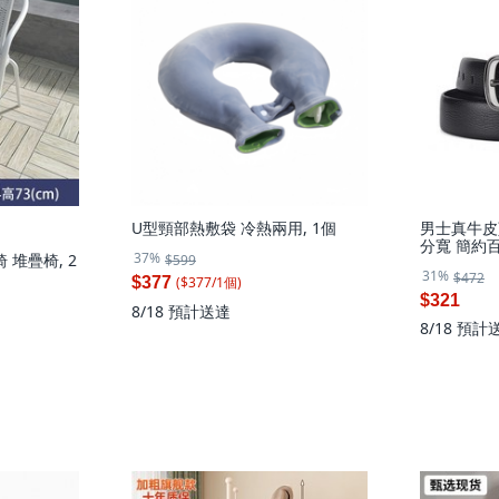
U型頸部熱敷袋 冷熱兩用, 1個
男士真牛皮
分寬 簡約
37%
 堆疊椅, 2
$599
31%
$472
($
377
/
1
個
)
$377
$321
8/18
預計送達
8/18
預計