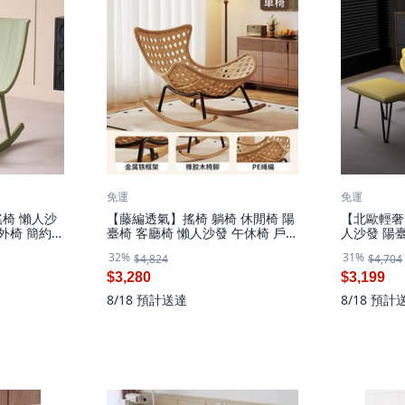
免運
免運
椅 懶人沙
【藤編透氣】搖椅 躺椅 休閒椅 陽
【北歐輕奢
戶外椅 簡約風
臺椅 客廳椅 懶人沙發 午休椅 戶外
人沙發 陽
重穩固 居家
椅 搖搖椅 網紅同款 舒適加厚坐墊
椅 搖搖椅
32%
31%
$4,824
$4,704
承重穩固 居家必備, 1件, 无
穩固承重 居
$3,280
$3,199
8/18
預計送達
8/18
預計