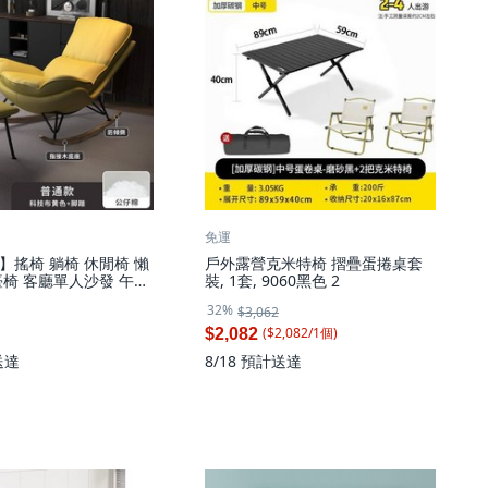
免運
】搖椅 躺椅 休閒椅 懶
戶外露營克米特椅 摺疊蛋捲桌套
臺椅 客廳單人沙發 午睡
裝, 1套, 9060黑色 2
 網紅同款 舒適加厚坐墊
32%
$3,062
家必備, 2件, 黃色
($
2,082
/
1
個
)
$2,082
送達
8/18
預計送達