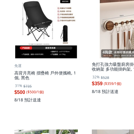
免打孔強力吸盤廚房掛
免運
收納架 多功能掛鉤架, 
高背月亮椅 摺疊椅 戶外便攜椅, 1
桃木色 + 奶白 4鉤
32%
個, 黑色
$528
($
359
/
1
個
)
$359
31%
$735
8/18
預計送達
($
500
/
1
個
)
$500
8/18
預計送達