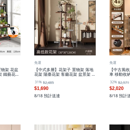
免運
免運
物架 花盆
【中式多層】花架子 置物架 落地
【中古風收
架 鐵藝花架
花架 陽臺花架 客廳花架 盆景架 花
車 移動收
 家用收納
盆托架 綠蘿架 鐵藝防鏽 非實木 多
納櫃 餐邊
31%
32%
$2,485
$2,971
, 黑色 鋼
層收納 室內外通用, 6層, 胡桃色
納 附輪子 
層, 雙邊款
$1,690
$2,020
8/18
預計送達
8/18
預計