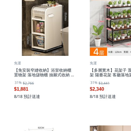
免運
免運
【免安裝窄縫收納】浴室收納櫃
【多層實木】花架子 置
置物架 落地儲物櫃 抽屜式收納 馬
架 陽臺花架 客廳落地
桶側邊櫃 夾縫櫃 衛生間收納 多層
植物擺放架 多肉收納架
31%
31%
$2,766
$3,441
分格 防水防潮 小戶型必備, 3層,
穩固耐用 美觀實用, 4層
白色 標準款 底部萬向輪
架 長 120
$1,881
$2,340
8/18
預計送達
8/18
預計送達