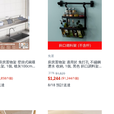
免運
鋼廚房置物架 壁掛式碗碟
廚房置物架 適用於 免打孔 不鏽鋼
, 1個, 槍灰100cm
瀝水 收納, 1個, 黑色 斜口調料架 2
層 不含杆
31%
$1,829
,858
/
1
個
)
($
1,244
/
1
個
)
$1,244
送達
8/18
預計送達