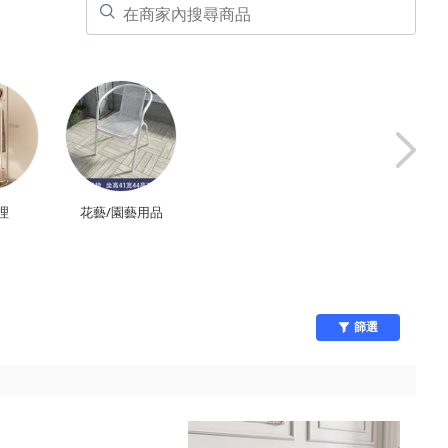
理
花藝/園藝用品
包包/其他配件
園藝
篩選