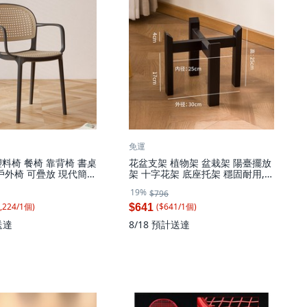
免運
料椅 餐椅 靠背椅 書桌
花盆支架 植物架 盆栽架 陽臺擺放
戶外椅 可疊放 現代簡
架 十字花架 底座托架 穩固耐用, 1
黑色 帶扶手
件, 黑色 方柱款 單層
19%
$796
,224
/
1
個
)
($
641
/
1
個
)
$641
送達
8/18
預計送達