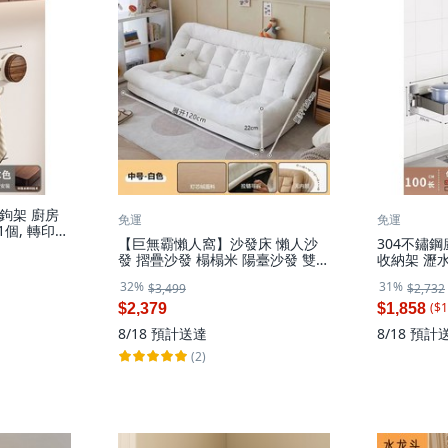
鉤架 廚房
免運
免運
1個, 轉印胡
【巨無霸懶人窩】沙發床 懶人沙
304不鏽
發 摺疊沙發 榻榻米 陽臺沙發 雙人
收納架 瀝水架
沙發 單人沙發 網紅狗窩 可拆洗 多
標配, 1層
32%
31%
$3,499
$2,732
功能 臥室客廳適用, 米白色 燈芯絨
小號狗窩
($
1
$2,379
$1,858
8/18
預計送達
8/18
預計
(2)