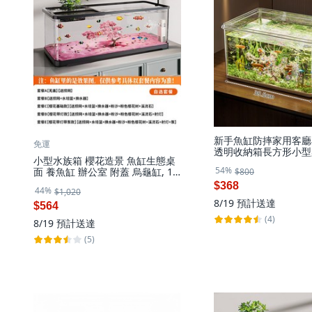
新手魚缸防摔家用客廳
免運
透明收納箱長方形小型
小型水族箱 櫻花造景 魚缸生態桌
缸, 1個, 如圖
54%
面 養魚缸 辦公室 附蓋 烏龜缸, 1
$800
個, 中號款【37.6*21*21cm】
$368
44%
$1,020
8/19
預計送達
$564
(4)
8/19
預計送達
(5)