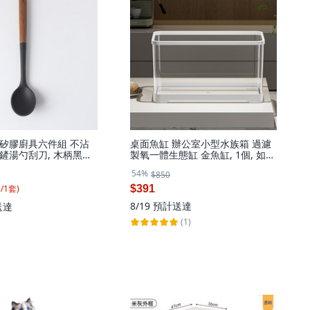
矽膠廚具六件組 不沾
桌面魚缸 辦公室小型水族箱 過濾
鏟湯勺刮刀, 木柄黑色
製氧一體生態缸 金魚缸, 1個, 如圖
1, 1個
（無魚食）
54%
$850
3
/
1
套
)
$391
8/19
預計送達
送達
(1)