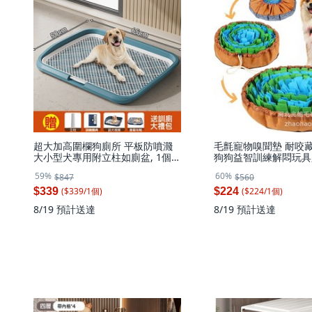
超大加高圍欄狗廁所 平板防噴濺
毛氈寵物嗅聞墊 耐咬
大小型犬專用附立柱如廁盆, 1個,
狗狗益智訓練解悶玩具, 
平板超大號海天藍65*50*6.5cm
拼色
59%
60%
$847
$560
($
339
/
1
個
)
($
224
/
1
個
)
$339
$224
8/19
預計送達
8/19
預計送達