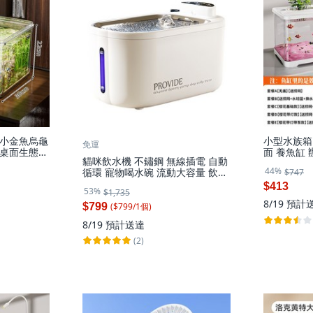
小金魚烏龜
小型水族箱
免運
桌面生態
面 養魚缸 
貓咪飲水機 不鏽鋼 無線插電 自動
個, 小號款【
44%
循環 寵物喝水碗 流動大容量 飲水
$747
器, 1個, 控價139元【紫外線消毒
$413
53%
$1,735
款】5200毫安【90天長續航 不鏽:
8/19
預計
寵物飲水機
($
799
/
1
個
)
$799
8/19
預計送達
(2)