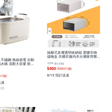
抽屜式多層透明收納箱 塑膠衣物
儲物盒 衣櫃衣服內衣分層家用整
 不鏽鋼 無線插電 自動
理盒, 1個,
60%
喝水碗 流動大容量 飲水
$1,150
25L【47*30*18cm】:1個裝【米
 控價119元【基礎款】
灰·透明抽屜】
($
460
/
1
個
)
$460
【90天長續航 不鏽鋼托
8/19
預計送達
水機
0
/
1
個
)
送達
(3)