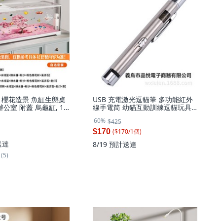
 櫻花造景 魚缸生態桌
USB 充電激光逗貓筆 多功能紅外
辦公室 附蓋 烏龜缸, 1
線手電筒 幼貓互動訓練逗貓玩具,
30*18.8*18.5cm】
1個, 2318不鏽鋼-帶電量顯示:如圖
60%
$425
($
170
/
1
個
)
$170
送達
8/19
預計送達
(5)