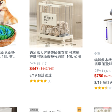
藏食覓食墊
奶油風大容量帶輪髒衣籃 可移動
免運
1個, 蓝绿
夾縫浴室瑜伽墊收納筐, 1個, 如图
貓咪飲水機
59%
循環 寵物
$1,117
器, 1個,
($
447
/
1
個
)
$447
53%
$1,630
5200毫安
8/19
預計送達
盤:寵物飲
($
75
$750
(1)
8/19
預計