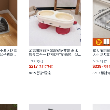
小型犬防踩
加高腳護頸不鏽鋼寵物雙碗 飲水
超大加高圍
盆子狗廁
餵食二合一 防滑防打翻貓咪小型
大小型犬專
間距18mm】
犬專用食盆, 1個, Q脸双碗+白碗:
平板超大號摩
59%
59%
$542
$847
如圖
($
217
/
1
個
)
($
33
$217
$339
8/19
預計送達
8/19
預計