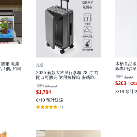
族箱 過濾
木柄食品級
免運
 1個, 如圖
鍋專用炒菜
2026 新款大容量行李箱 28 吋 前
硅膠攪拌勺:
59%
開口可擴充 耐用拉桿箱 密碼旅行
$507
箱
($
20
$203
60%
$4,260
8/19
預計
$1,704
8/19
預計送達
(1)