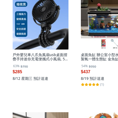
戶外嬰兒車八爪魚風扇usb桌面摺
桌面魚缸 辦公室小型水
疊手持迷你充電便攜式小風扇, 5.5
製氧一體生態缸 金魚缸,
寸3600mAh, 黑色
63%
54%
$790
$950
$285
$437
8/12 星期三
預計送達
8/19
預計送達
(1)