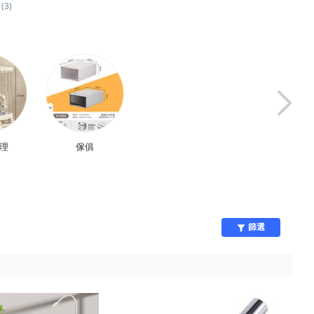
(3)
整理
傢俱
包包/其他配件
收納整理
篩選