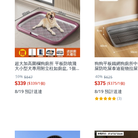
超大加高圍欄狗廁所 平板防噴濺
狗狗平板鐵網狗廁所中
大小型犬專用附立柱如廁盆, 1個,
屎防吃屎泰迪寵物拉屎
平板超大號櫻花粉65*50*6.5cm
所, 1個, 灰色-大號【
59%
40%
$847
$625
($
339
/
1
個
)
($
375
/
1
個
)
$339
$375
8/19
預計送達
8/19
預計送達
(3)