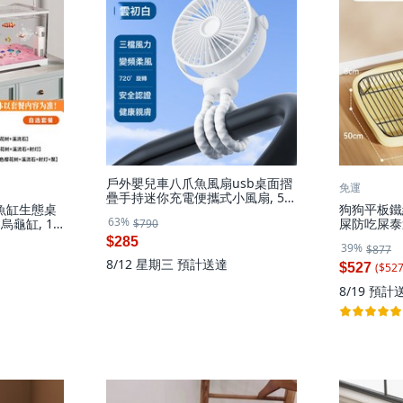
戶外嬰兒車八爪魚風扇usb桌面摺
免運
疊手持迷你充電便攜式小風扇, 5.5
魚缸生態桌
狗狗平板鐵
寸3600mAh, 白色
63%
烏龜缸, 1
屎防吃屎泰
$790
21cm】
所, 1個,
$285
39%
$877
18mm】
8/12 星期三
預計送達
($
52
$527
8/19
預計