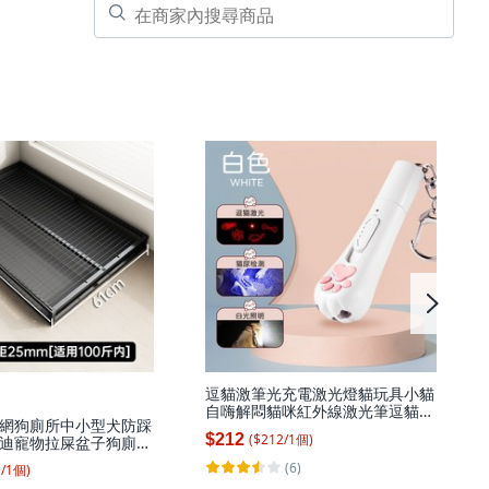
逗貓激筆光充電激光燈貓玩具小貓
自嗨解悶貓咪紅外線激光筆逗貓
網狗廁所中小型犬防踩
棒, 1個, 充電款貓爪款【奶油白】:
($
212
/
1
個
)
$212
迪寵物拉屎盆子狗廁
如圖
 高承重-大號【網距
(6)
1
/
1
個
)
合100斤內】