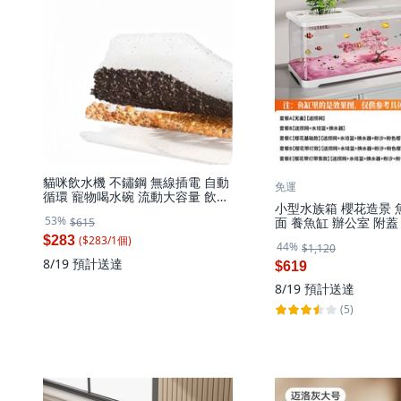
貓咪飲水機 不鏽鋼 無線插電 自動
免運
循環 寵物喝水碗 流動大容量 飲水
小型水族箱 櫻花造景 
器, 1個, 12片濾芯替換裝:寵物飲水
53%
面 養魚缸 辦公室 附蓋 
$615
機
個, 大號款【47.6*21*
($
283
/
1
個
)
$283
44%
$1,120
8/19
預計送達
$619
8/19
預計送達
(5)