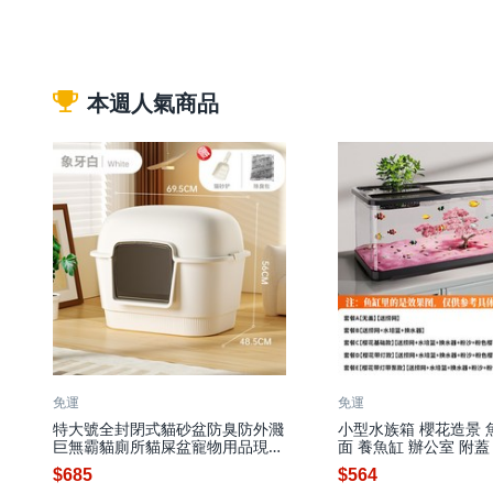
本週人氣商品
免運
免運
特大號全封閉式貓砂盆防臭防外濺
小型水族箱 櫻花造景 
巨無霸貓廁所貓屎盆寵物用品現
面 養魚缸 辦公室 附蓋 
貨, 1個, 白色69.5*56*48.5cm:
個, 中號款【37.6*21*
$685
$564
【基礎款】送鏟子+除臭包