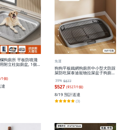
欄狗廁所 平板防噴濺
免運
用附立柱如廁盆, 1個,
狗狗平板鐵網狗廁所中小型犬防踩
登灰65*50*6.5cm
屎防吃屎泰迪寵物拉屎盆子狗廁
所, 1個, 灰色-特大號【間距
9
/
1
個
)
39%
$877
18mm】
送達
($
527
/
1
個
)
$527
8/19
預計送達
(3)