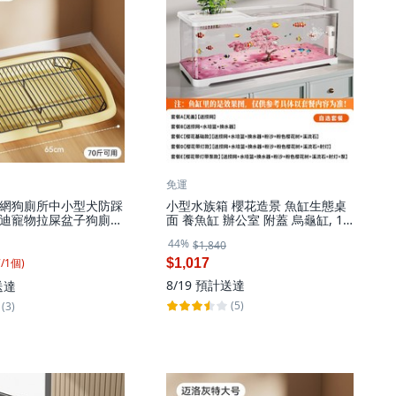
免運
網狗廁所中小型犬防踩
小型水族箱 櫻花造景 魚缸生態桌
迪寵物拉屎盆子狗廁
面 養魚缸 辦公室 附蓋 烏龜缸, 1
 黃色-特大號【間距
個, 特大號【52.7*29.3*28cm】
44%
$1,840
7
/
1
個
)
$1,017
8/19
預計送達
送達
(5)
(3)