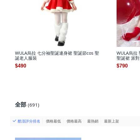
WULA烏拉 七分袖聖誕連身裙 聖誕節cos 聖
WULA烏拉
誕老人服裝
聖誕裙 派
$490
$790
全部
(691)
酷澎評分排名
價格最低
價格最高
最熱銷
最新上架