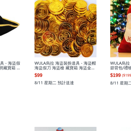
具 - 海盜假
WULA烏拉 海盜裝扮道具 - 海盜帽
WULA烏拉
透明藏寶箱 海
海盜假刀 海盜槍 藏寶箱 海盜金條
節背包/禮物
槍
海盜旗
B款(68*50
($
19
$99
$199
8/11 星期二
預計送達
8/11 星期