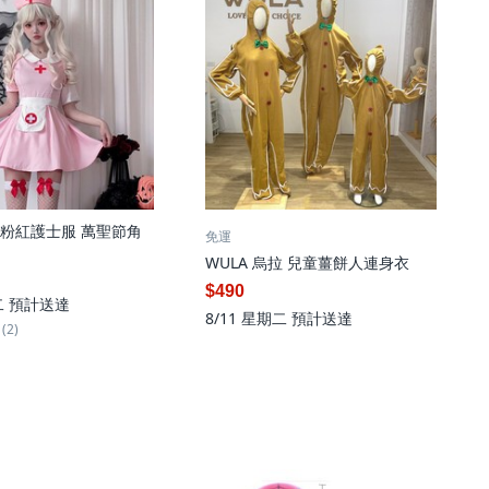
 粉紅護士服 萬聖節角
免運
WULA 烏拉 兒童薑餅人連身衣
$490
二
預計送達
8/11 星期二
預計送達
(2)