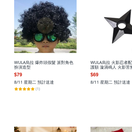
WULA烏拉 爆炸頭假髮 派對角色
WULA烏拉 火影忍者
扮演造型
護額 漩渦鳴人 火影苦
$79
$69
8/11 星期二
預計送達
8/11 星期二
預計送達
(1)