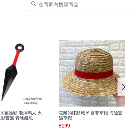
 木葉護額 漩渦鳴人 火
霍爾的移動城堡 蘇菲草帽 海邊宏
火影苦無 青蛙錢包
編草帽
$199