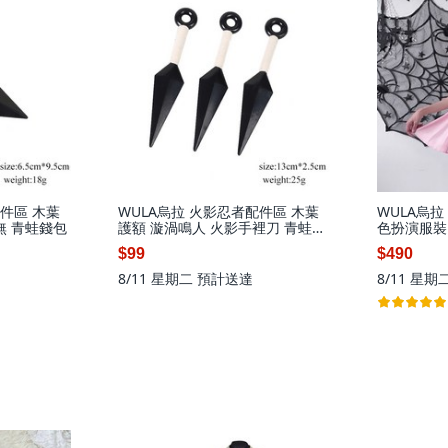
配件區 木葉
WULA烏拉 火影忍者配件區 木葉
WULA烏拉
無 青蛙錢包
護額 漩渦鳴人 火影手裡刀 青蛙錢
色扮演服裝
包
$99
$490
8/11 星期二
預計送達
8/11 星期