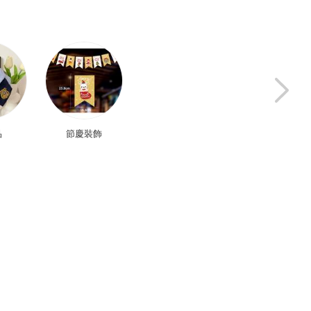
品
節慶裝飾
頭髮
玩具/教具