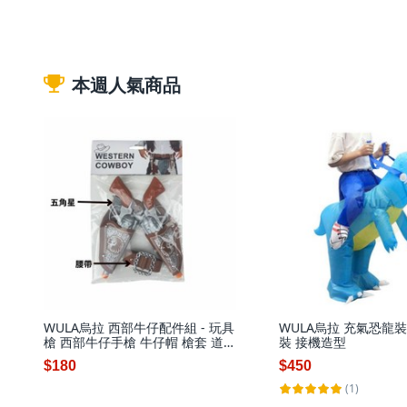
本週人氣商品
WULA烏拉 西部牛仔配件組 - 玩具
WULA烏拉 充氣恐龍
槍 西部牛仔手槍 牛仔帽 槍套 道具
裝 接機造型
槍 - 胡迪手槍 胡迪牛仔
$180
$450
(1)