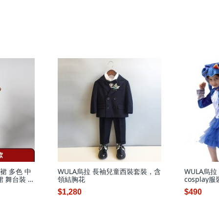
裙 多色 中
WULA烏拉 長袖兒童西裝套裝，含
WULA烏拉
裙 舞台裝 舞
領結胸花
cosplay
$1,280
$490