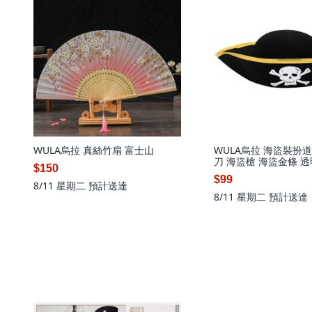
WULA烏拉 真絲竹扇 富士山
WULA烏拉 海盜裝扮道
刀 海盜槍 海盜金條 
$150
盜旗 海盜金幣 海盜假
$99
8/11 星期二
預計送達
8/11 星期二
預計送達