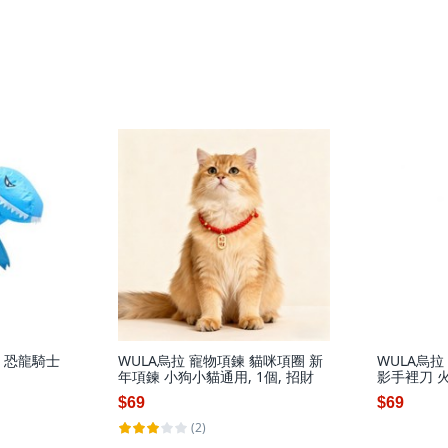
裝 恐龍騎士
WULA烏拉 寵物項鍊 貓咪項圈 新
WULA烏拉
年項鍊 小狗小貓通用, 1個, 招財
影手裡刀 
$69
$69
(2)