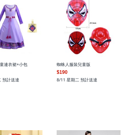
童連衣裙+小包
蜘蛛人服裝兒童版
$190
二
預計送達
8/11 星期二
預計送達