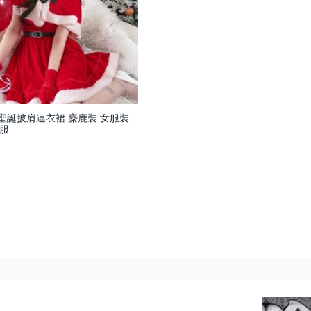
 聖誕披肩連衣裙 麋鹿裝 女服裝
對服