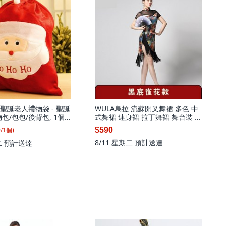
 聖誕老人禮物袋 - 聖誕
WULA烏拉 流蘇開叉舞裙 多色 中
包/包包/後背包, 1個,
式舞裙 連身裙 拉丁舞裙 舞台裝 舞
cm)
蹈
9
/
1
個
)
$590
8/11 星期二
預計送達
二
預計送達