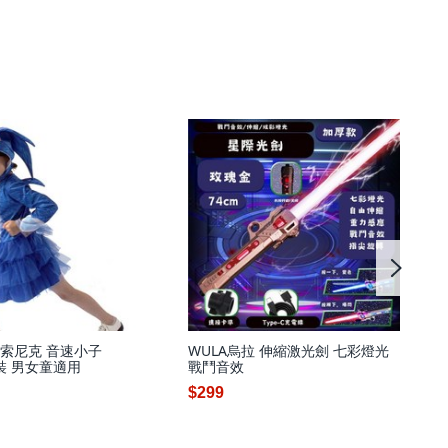
 索尼克 音速小子
WULA烏拉 伸縮激光劍 七彩燈光
服裝 男女童適用
戰鬥音效
$299