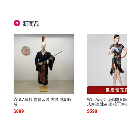
新商品
WULA烏拉 曹操套裝 古裝 戲劇服
WULA烏拉 流蘇開叉舞
裝
式舞裙 連身裙 拉丁舞
蹈
$899
$590