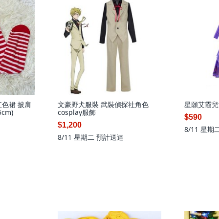
紅色裙 披肩
文豪野犬服裝 武裝偵探社角色
星願艾霞兒
cm)
cosplay服飾
$590
$1,200
8/11 星期
8/11 星期二
預計送達