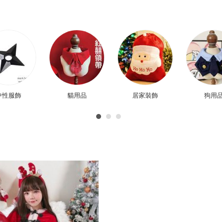
中性服飾
貓用品
居家裝飾
狗用