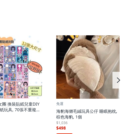
免運
女團 換裝貼紙兒童DIY
紙玩具, 70張不重複獵
海豹海獺毛絨玩具公仔 睡眠抱枕,
 D E F G H I, 1套
棕色海豹, 1個
$1,036
$498