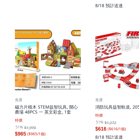
8/18
預計送達
免運
免運
磁力片積木 STEM益智玩具, 開心
消防玩具益智軌道, 205
農場 48PCS 一 英文彩盒, 1套
特價
特價
51%
$1,272
51%
$1,990
($
616
/
1
個
)
$616
($
965
/
1
個
)
$965
8/18
預計送達