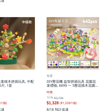
送達
免運
兒童積木拼插玩具, 中配
DIY壓花機 益智拼插玩具 花園花
片, 1套
束禮物, 6699 一 5壓花積木花園收
納箱 電商盒642pc, 1套
特價
51%
$2,736
0
/
1
個
)
($
1,328
/
1
個
)
$1,328
送達
8/18
預計送達