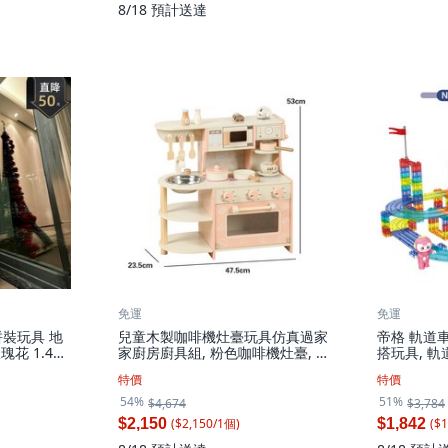
8/18
預計送達
免運
免運
裝玩具 地
兒童木製咖啡機灶臺玩具仿真過家
帝格 軌道
瑰花 1.49
家廚房廚具組, 粉色咖啡機灶臺, 1
搭玩具, 軌
套
中文禮盒, 
特價
特價
54%
51%
$4,674
$3,784
($
2,150
/
1
個
)
($
1
$2,150
$1,842