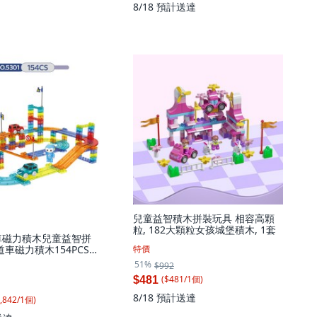
8/18
預計送達
兒童益智積木拼裝玩具 相容高顆
粒, 182大顆粒女孩城堡積木, 1套
車磁力積木兒童益智拼
特價
道車磁力積木154PCS
1套
51%
$992
($
481
/
1
個
)
$481
8/18
預計送達
,842
/
1
個
)