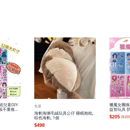
紙兒童DIY
獵魔女團換
免運
4張不重複獵
益智玩具 防
海豹海獺毛絨玩具公仔 睡眠抱枕,
女團換裝貼畫
($
20
$205
棕色海豹, 1個
$498