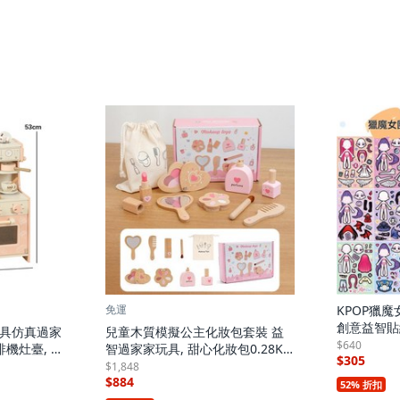
免運
KPOP獵魔
創意益智貼
具仿真過家
兒童木質模擬公主化妝包套裝 益
魔女團 A B C
$640
機灶臺, 1
智過家家玩具, 甜心化妝包0.28K
$305
G, 1個
$1,848
$884
52% 折扣