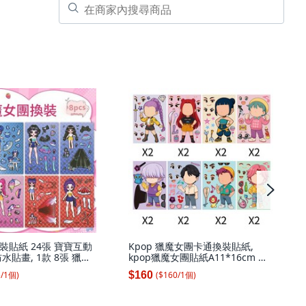
裝貼紙 24張 寶寶互動
Kpop 獵魔女團卡通換裝貼紙,
水貼畫, 1款 8張 獵魔
kpop獵魔女團貼紙A11*16cm 每
, 1套
圖2張, 1套
5
/
1
個
)
($
160
/
1
個
)
$160