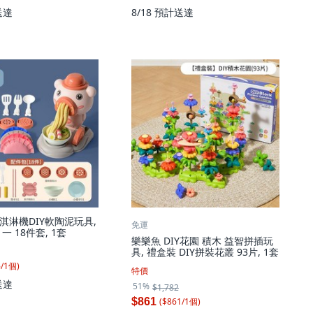
送達
8/18
預計送達
淇淋機DIY軟陶泥玩具,
免運
一 18件套, 1套
樂樂魚 DIY花園 積木 益智拼插玩
具, 禮盒裝 DIY拼裝花叢 93片, 1套
6
/
1
個
)
特價
送達
51%
$1,782
($
861
/
1
個
)
$861