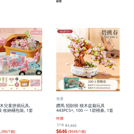
缺貨
免運
木兒童拼插玩具,
鑽馬 招財樹 積木盆栽玩具
孩 收納桶包裝, 1套
443PCS+, 100 一 1碧桃春, 1套
特價
51%
$1,332
,286
/
1
個
)
($
646
/
1
個
)
$646