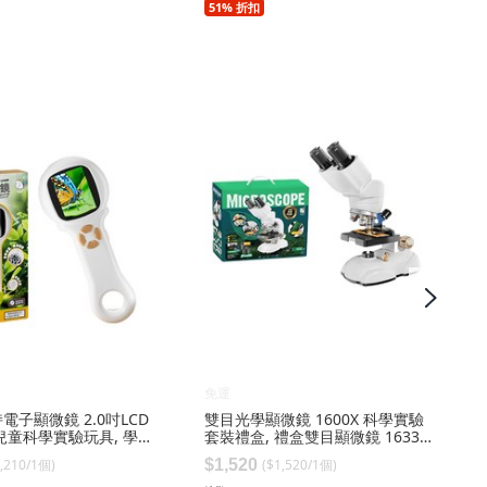
51% 折扣
免運
電子顯微鏡 2.0吋LCD
雙目光學顯微鏡 1600X 科學實驗
X兒童科學實驗玩具, 學優
套裝禮盒, 禮盒雙目顯微鏡 1633,
一 3171 一 白色, 1
1個
,210
/
1
個
)
($
1,520
/
1
個
)
$1,520