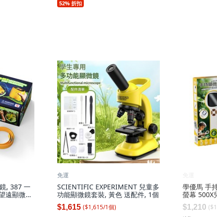
52% 折扣
免運
免運
 387 一
SCIENTIFIC EXPERIMENT 兒童多
學優馬 手持
一望遠顯微鏡
功能顯微鏡套裝, 黃色 送配件, 1個
螢幕 500
馬手持顯微鏡 
($
1,615
/
1
個
)
($
1
$1,615
$1,210
個