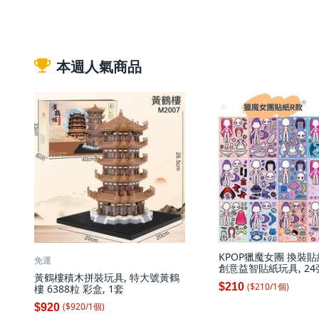
本週人氣商品
KPOP獵魔女團 換裝貼
免運
創意益智貼紙玩具, 2
黃鶴樓積木拼裝玩具, 特大號黃鶴
魔女團 A B C, 1套
($
210
/
1
個
)
$210
樓 6388粒 彩盒, 1套
($
920
/
1
個
)
$920