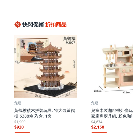
快閃促銷
折扣商品
免運
免運
黃鶴樓積木拼裝玩具, 特大號黃鶴
兒童木製咖啡機灶臺玩
樓 6388粒 彩盒, 1套
家廚房廚具組, 粉色咖啡
套
$1,900
$4,674
$920
$2,150