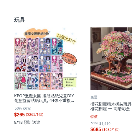
玩具
KPOP獵魔女團 換裝貼紙兒童DIY
免運
創意益智貼紙玩具, 44張不重複獵
櫻花樹屋積木拼裝玩具擺
魔女團 A B C D E F, 1套
50%
櫻花樹屋 一 高階彩盒
$530
18.3*17.8*14.5, 1套
($
265
/
1
個
)
$265
特價
8/18
預計送達
51%
$1,410
($
685
/
1
個
)
$685