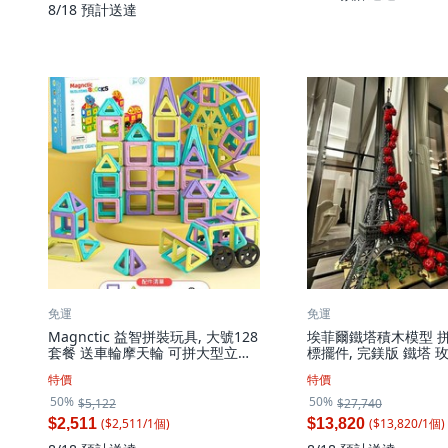
8/18
預計送達
免運
免運
Magnctic 益智拼裝玩具, 大號128
埃菲爾鐵塔積木模型 拼
套餐 送車輪摩天輪 可拼大型立體
標擺件, 完鎂版 鐵塔 玫
圖案, 1套
米, 1套
特價
特價
50%
50%
$5,122
$27,740
($
2,511
/
1
個
)
($
13,820
/
1
個
)
$2,511
$13,820