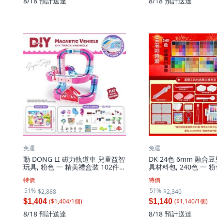
8/18
預計送達
8/18
預計送達
免運
免運
動 DONG LI 磁力軌道車 兒童益智
DK 24色 6mm 融
玩具, 粉色 一 精美禮盒裝 102件套
具材料包, 240色 一 
一 配1車, 1套
基礎包 贈送黑白豆100
特價
特價
熨燙布, 1套
51%
51%
$2,888
$2,340
($
1,404
/
1
個
)
($
1,140
/
1
個
)
$1,404
$1,140
8/18
預計送達
8/18
預計送達