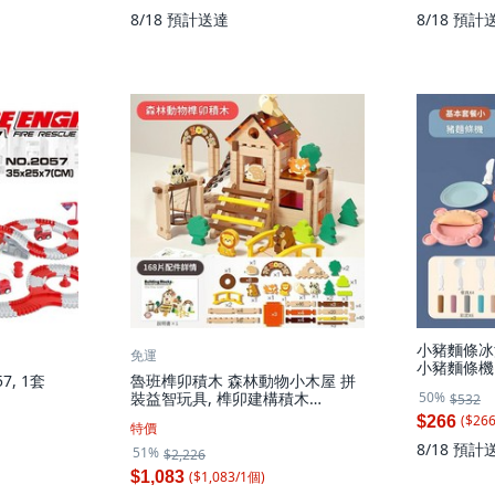
8/18
預計送達
8/18
預計
小豬麵條冰
免運
小豬麵條機 
7, 1套
魯班榫卯積木 森林動物小木屋 拼
50%
裝益智玩具, 榫卯建構積木
$532
168pcs, 1套
($
26
$266
特價
8/18
預計
51%
$2,226
($
1,083
/
1
個
)
$1,083