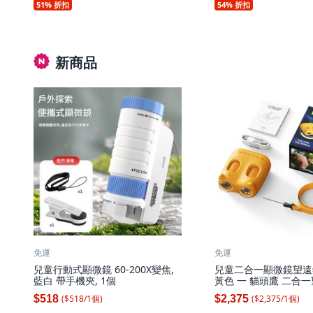
51% 折扣
54% 折扣
新商品
免運
免運
兒童行動式顯微鏡 60-200X變焦,
兒童二合一顯微鏡望遠鏡,
藍白 帶手機夾, 1個
黃色 一 貓頭鷹 二合
可拍照錄影, 1個
($
518
/
1
個
)
($
2,375
/
1
個
)
$518
$2,375