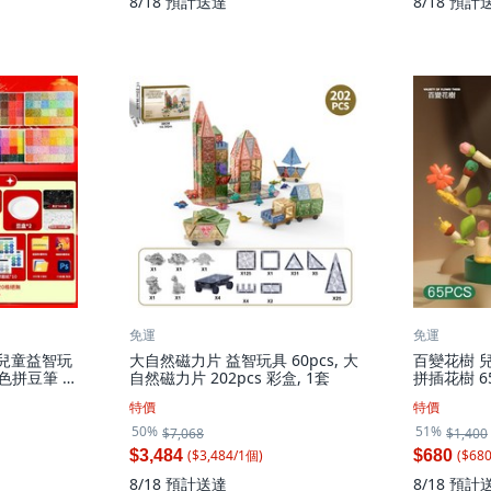
8/18
預計送達
8/18
預計
免運
免運
合豆兒童益智玩
大自然磁力片 益智玩具 60pcs, 大
百變花樹 
粉色拼豆筆 一
自然磁力片 202pcs 彩盒, 1套
拼插花樹 65
00顆 大號
特價
特價
50%
51%
$7,068
$1,400
($
3,484
/
1
個
)
($
68
$3,484
$680
8/18
預計送達
8/18
預計