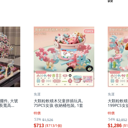
缺貨
免運
免運
件, 大號
大顆粒軟積木兒童拼插玩具,
大顆粒軟積
 長寬高
75PCS女孩 收納桶包裝, 1套
199PCS女
特價
特價
53%
54%
$1,526
$2,852
($
713
/
1
個
)
($
1
$713
$1,286