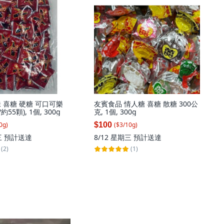
味 喜糖 硬糖 可口可樂
友賓食品 情人糖 喜糖 散糖 300公
g/約55顆), 1個, 300g
克, 1個, 300g
$100
0
g
)
($
3
/
10
g
)
三
預計送達
8/12 星期三
預計送達
(2)
(1)