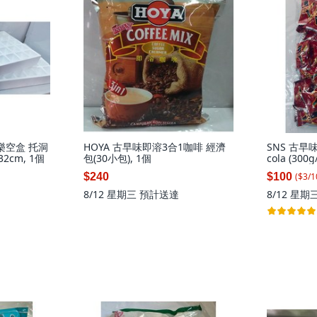
洞樂空盒 托洞
HOYA 古早味即溶3合1咖啡 經濟
SNS 古早
2cm, 1個
包(30小包), 1個
cola (300
$240
$100
($
3
/
1
8/12 星期三
預計送達
8/12 星期