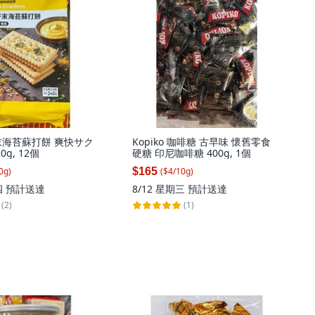
末海苔蘇打餅 爽快サク
Kopiko 咖啡糖 古早味 懷舊零食
0g, 12個
硬糖 印尼咖啡糖 400g, 1個
$165
0
g
)
($
4
/
10
g
)
四
預計送達
8/12 星期三
預計送達
(2)
(1)