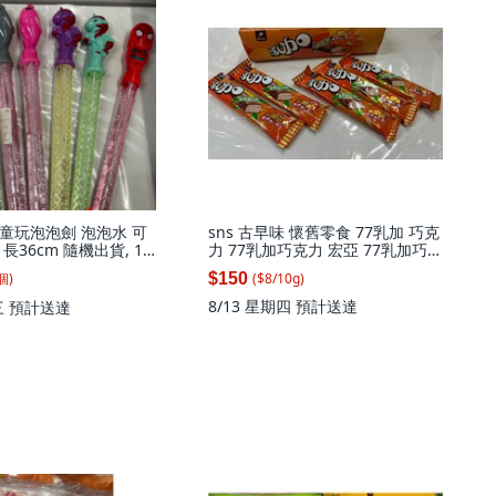
童玩泡泡劍 泡泡水 可
sns 古早味 懷舊零食 77乳加 巧克
長36cm 隨機出貨, 1
力 77乳加巧克力 宏亞 77乳加巧克
力 5條, 37.4g, 5個
個
)
$150
($
8
/
10
g
)
8/13 星期四
預計送達
三
預計送達