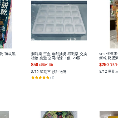
乾 頂級黑
洞洞樂 空盒 遊戲抽獎 戳戳樂 交換
sns 懷舊
禮物 桌遊 公司抽獎, 1個, 20洞
餅乾 奶蛋素 
($
50
/
1
個
)
$50
$250
($
8
/
1
8/12 星期
8/12 星期三
預計送達
(1)