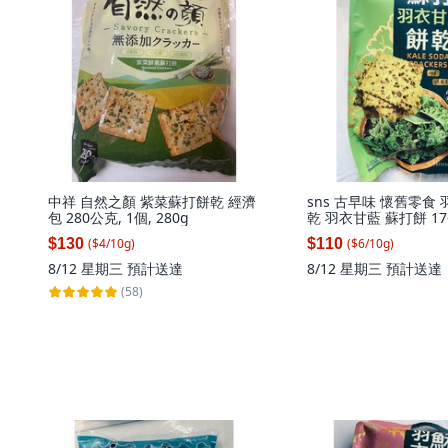
中祥 自然之顏 紫菜蘇打餅乾 經濟
sns 古早味 懷舊零食
包 280公克, 1個, 280g
乾 羽衣甘藍 蘇打餅 17
176g, 1個
$130
$110
($
4
/
10
g
)
($
6
/
10
g
)
8/12 星期三
預計送達
8/12 星期三
預計送達
(58)