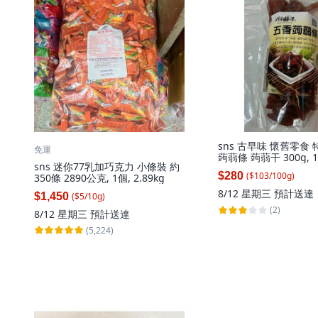
sns 古早味 懷舊零食
免運
蒟蒻條 蒟蒻干 300g, 1
sns 迷你77乳加巧克力 小條裝 約
$280
($
103
/
100
g
)
350條 2890公克, 1個, 2.89kg
8/12 星期三
預計送達
$1,450
($
5
/
10
g
)
(2)
8/12 星期三
預計送達
(5,224)