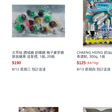
古早味 鑽戒糖 奶嘴糖 梅子麥芽糖
CHAENG HSING 奶
散裝糖果 送客禮, 1個, 20個
香濃郁, 300g, 1個
$190
$125
($
4
/
10
g
)
8/12 星期三
預計送達
8/13 星期四
預計送達