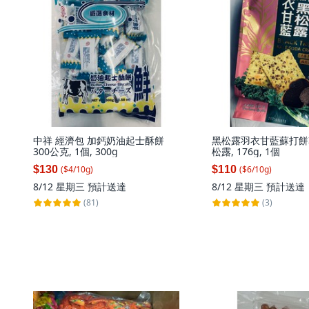
中祥 經濟包 加鈣奶油起士酥餅
黑松露羽衣甘藍蘇打餅
300公克, 1個, 300g
松露, 176g, 1個
$130
$110
($
4
/
10
g
)
($
6
/
10
g
)
8/12 星期三
預計送達
8/12 星期三
預計送達
(81)
(3)