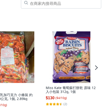
Miss Kate 葡萄蘇打餅乾 原味 12
入小包裝 312g, 1個
77乳加巧克力 小條裝 約
$130
($
4
/
10
g
)
0公克, 1個, 2.89kg
(2)
/
10
g
)