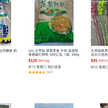
油起司酥餅 奶
sns 古早味 懷舊零食 中祥 蔬菜餅
古早味懷舊
香蔥蘇打餅乾 300公克, 1袋, 300g
拉出大泡泡 
個, 彩色
($
45
/
1
$125
$45
($
4
/
10
g
)
8/12 星期三
預計送達
8/12 星期
(587)