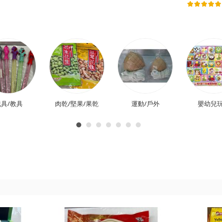
具/教具
肉乾/堅果/果乾
運動/戶外
嬰幼兒