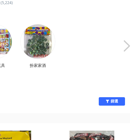
(5,224)
玩具
扮家家酒
學習/益智
即食料理
篩選