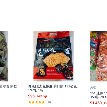
懷舊零食 餅乾
健康日誌 花椒麻 蘇打餅 192公克,
免運
192g, 1袋
sns 迷你
$95
($
4
/
10
g
)
350條 289
(60)
$1,450
($
5