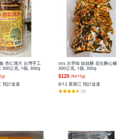
零食 杏仁薄片 台灣手工
sns 古早味 娃娃酥 花生酥心糖
300公克, 1個, 300g
300公克, 1個, 300g
$120
0
g
)
($
4
/
10
g
)
三
預計送達
8/12 星期三
預計送達
(3)