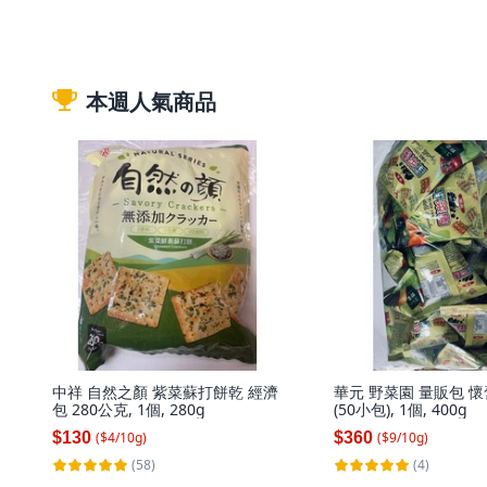
本週人氣商品
中祥 自然之顏 紫菜蘇打餅乾 經濟
華元 野菜園 量販包 
包 280公克, 1個, 280g
(50小包), 1個, 400g
$130
$360
($
4
/
10
g
)
($
9
/
10
g
)
(58)
(4)