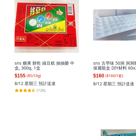
sns 糖果 餅乾 綠豆糕 抽抽樂 中
sns 古早味 50洞 洞
盒, 300g, 1盒
保麗龍盒 DIY材料 60x3
($
160
/
1
套
)
$155
$160
($
5
/
10
g
)
8/12 星期三
預計送達
8/12 星期三
預計送達
(126)