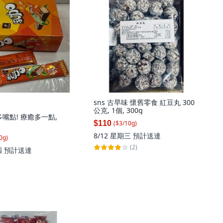
sns 古早味 懷舊零食 紅豆丸 300
公克, 1個, 300g
多嘴點! 療癒多一點,
$110
($
3
/
10
g
)
8/12 星期三
預計送達
0
g
)
(2)
四
預計送達