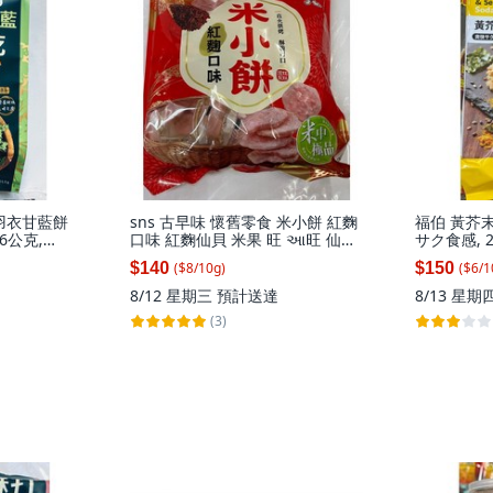
 羽衣甘藍餅
sns 古早味 懷舊零食 米小餅 紅麴
福伯 黃芥
6公克,
口味 紅麴仙貝 米果 旺 આ旺 仙貝
サク食感, 2
(160公克/8小包), 1個, 160g
$140
$150
($
8
/
10
g
)
($
6
/
1
8/12 星期三
預計送達
8/13 星期
(3)