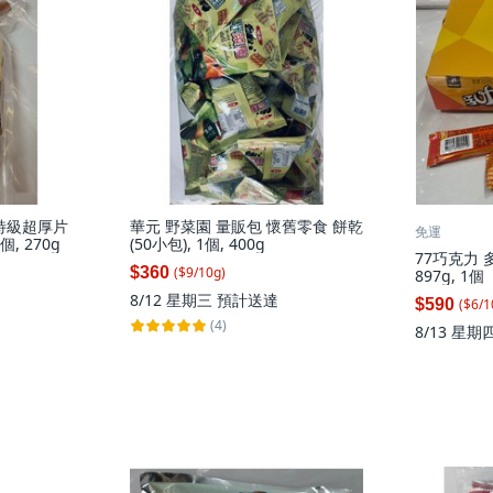
 特級超厚片
華元 野菜園 量販包 懷舊零食 餅乾
免運
個, 270g
(50小包), 1個, 400g
77巧克力 
$360
($
9
/
10
g
)
897g, 1個
8/12 星期三
預計送達
$590
($
6
/
1
(4)
8/13 星期