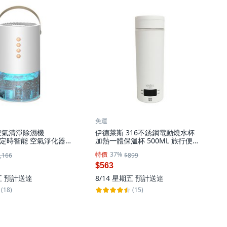
免運
空氣清淨除濕機
伊德萊斯 316不銹鋼電動燒水杯
 可定時智能 空氣淨化器,
加熱一體保溫杯 500ML 旅行便攜
 除濕機
電熱水壺 快煮壺 交換禮物, AH-
特價
37%
,166
$899
623 白色
$563
五
預計送達
8/14 星期五
預計送達
(18)
(15)