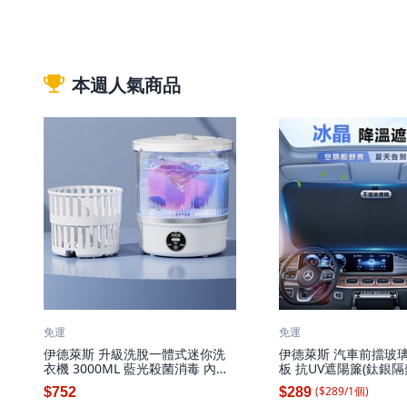
本週人氣商品
免運
免運
伊德萊斯 升級洗脫一體式迷你洗
伊德萊斯 汽車前擋玻
衣機 3000ML 藍光殺菌消毒 內衣
板 抗UV遮陽簾(鈦銀隔
褲洗衣機 小型洗衣機(交換禮物),
疊收納), CA-19 黑色, 
($
289
/
1
個
)
$752
$289
白色, AH-661G