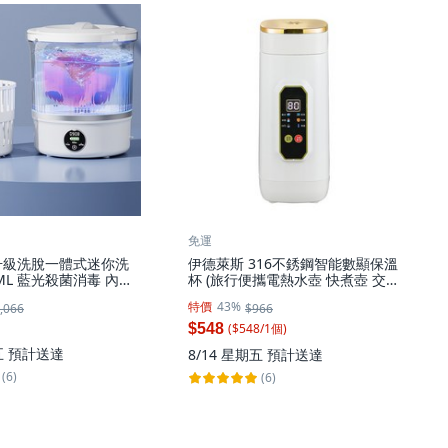
免運
升級洗脫一體式迷你洗
伊德萊斯 316不銹鋼智能數顯保溫
0ML 藍光殺菌消毒 內衣
杯 (旅行便攜電熱水壺 快煮壺 交換
型洗衣機(交換禮物),
禮物), AH-623A 白色, 1個, 650ml
特價
43%
,066
$966
61G
($
548
/
1
個
)
$548
五
預計送達
8/14 星期五
預計送達
(6)
(6)