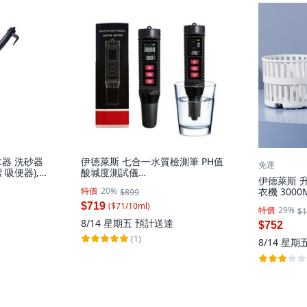
器 洗砂器
伊德萊斯 七合一水質檢測筆 PH值
免運
吸便器), 1
酸堿度測試儀
伊德萊斯 
PH/EC/TDS/SALT/ORP/S.G./溫度
特價
20%
衣機 300
$899
(水質檢測器), 1個, 100ml
褲洗衣機 小
$719
($
71
/
10
ml
)
特價
29%
$1
白色, AH-6
8/14 星期五
預計送達
$752
(1)
8/14 星期