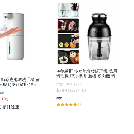
伊德萊斯 多功能食物調理機 萬用
料理機 碎冰機 研磨機 絞肉機 料理
自動感應泡沫洗手機 智
機, AH-665-2 黑色, 1個
特價
20%
80ML(免釘壁掛 消毒機
$374
AH-654 白色, 1個
($
299
/
1
個
)
$299
66
缺貨
1
/
1
個
)
(3)
五
預計送達