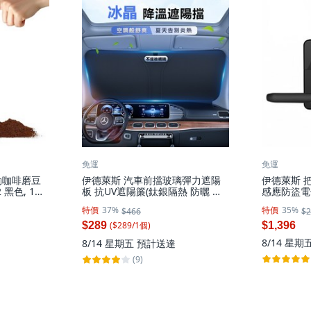
免運
免運
動咖啡磨豆
伊德萊斯 汽車前擋玻璃彈力遮陽
伊德萊斯 
 黑色, 1個,
板 抗UV遮陽簾(鈦銀隔熱 防曬 折
感應防盜電子鎖
疊收納), CA-19 黑色, 1個
1 黑色, B
特價
37%
特價
35%
$466
$2
($
289
/
1
個
)
$289
$1,396
8/14 星期
8/14 星期五
預計送達
(9)