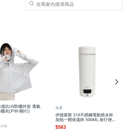
涼感抗UV防曬外套 透氣
免運
曬衣(戶外/騎行)
伊德萊斯 316不銹鋼電動燒水杯
加熱一體保溫杯 500ML 旅行便攜
電熱水壺 快煮壺 交換禮物, AH-
(14)
$563
623 白色