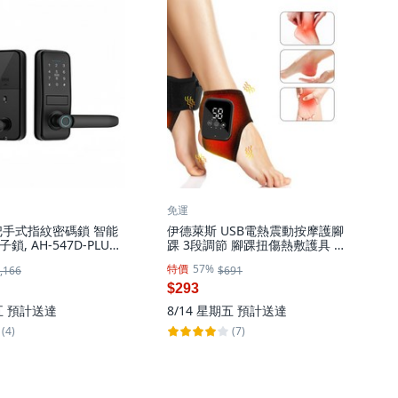
免運
把手式指紋密碼鎖 智能
伊德萊斯 USB電熱震動按摩護腳
, AH-547D-PLUS-
踝 3段調節 腳踝扭傷熱敷護具 腳
ILT App使用說明書
踝按摩放鬆儀/護踝帶, AH-620J-1
特價
57%
,166
$691
黑色, 1個
$293
五
預計送達
8/14 星期五
預計送達
(4)
(7)