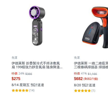
免運
免運
伊德萊斯 折疊製冷式手持冰敷風
伊德萊斯 一維二維藍
扇 199檔強力靜音風扇 隨身降溫
三模條碼掃描器 掃描槍
掛脖小風扇 冰鎮風扇, 黑色, AH-
可讀取手機 螢幕條碼, 1
特價
24%
特價
41%
$366
$1,166
645G-2
041D 黑色
($
682
/
1
個
)
$275
$682
8/14 星期五
預計送達
8/20
預計送達
(14)
(1)