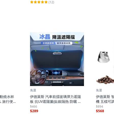
(12)
免運
免運
電動燒水杯
伊德萊斯 汽車前擋玻璃彈力遮陽
伊德萊斯 
L 旅行便攜
板 抗UV遮陽簾(鈦銀隔熱 防曬 折
機 五檔可調, 
, AH-62
疊收納), CA-19 黑色, 1個
400ml
$466
$894
$289
$568