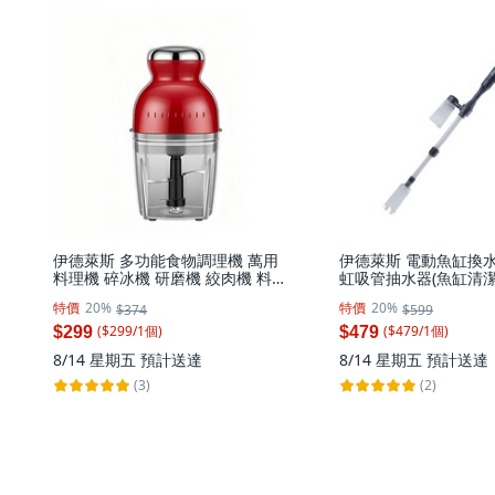
伊德萊斯 多功能食物調理機 萬用
伊德萊斯 電動魚缸換水
料理機 碎冰機 研磨機 絞肉機 料理
虹吸管抽水器(魚缸清潔 
機, AH-665-3 紅色, 1個
個
特價
20%
特價
20%
$374
$599
($
299
/
1
個
)
($
479
/
1
個
)
$299
$479
8/14 星期五
預計送達
8/14 星期五
預計送達
(3)
(2)