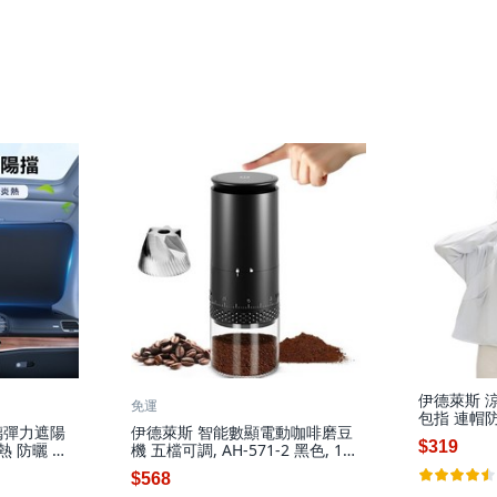
伊德萊斯 
免運
包指 連帽防
璃彈力遮陽
伊德萊斯 智能數顯電動咖啡磨豆
$319
熱 防曬 折
機 五檔可調, AH-571-2 黑色, 1個,
1個
400ml
$568