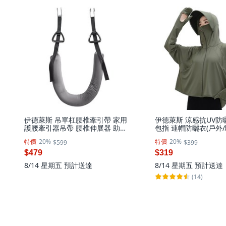
伊德萊斯 吊單杠腰椎牽引帶 家用
伊德萊斯 涼感抗UV防
護腰牽引器吊帶 腰椎伸展器 助力
包指 連帽防曬衣(戶外/
帶 強腰鍛煉器材, 灰色, AH-657B-
特價
20%
特價
20%
$599
$399
1
$479
$319
8/14 星期五
預計送達
8/14 星期五
預計送達
(14)