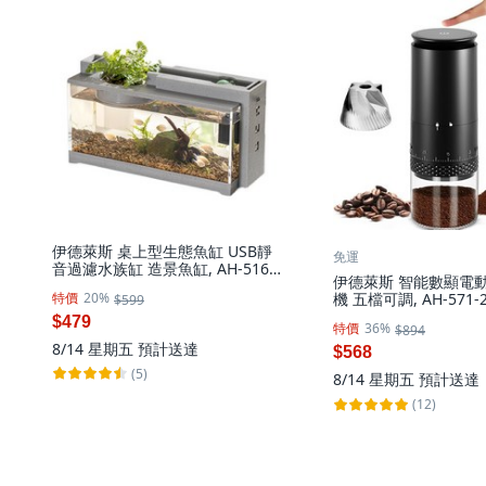
伊德萊斯 桌上型生態魚缸 USB靜
免運
音過濾水族缸 造景魚缸, AH-516E
伊德萊斯 智能數顯電
石灰色, 1個
特價
20%
機 五檔可調, AH-571-2
$599
400ml
$479
特價
36%
$894
8/14 星期五
預計送達
$568
(5)
8/14 星期五
預計送達
(12)