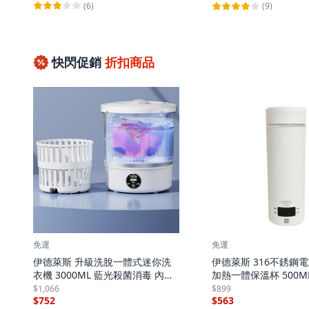
(6)
(9)
快閃促銷
折扣商品
免運
免運
伊德萊斯 升級洗脫一體式迷你洗
伊德萊斯 316不銹鋼
衣機 3000ML 藍光殺菌消毒 內衣
加熱一體保溫杯 500M
褲洗衣機 小型洗衣機(交換禮物),
電熱水壺 快煮壺 交換禮物
$1,066
$899
$752
$563
白色, AH-661G
3 白色