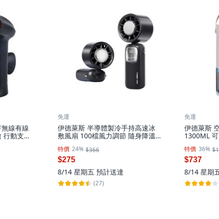
免運
免運
芽無線有線
伊德萊斯 半導體製冷手持高速冰
伊德萊斯 
 行動支付
敷風扇 100檔風力調節 隨身降溫
1300ML
個, AH-
掛脖小風扇, 黑色, AH-645B-2
AH-632C
特價
24%
特價
36%
$366
$1
$275
$737
8/14 星期五
預計送達
8/14 星期
(27)