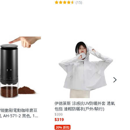
(15)
伊德萊斯 涼感抗UV防曬外套 透氣
包指 連帽防曬衣(戶外/騎行)
智能數顯電動咖啡磨豆
$399
AH-571-2 黑色, 1個,
$319
20% 折扣