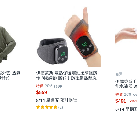
曬外套 透氣
伊德萊斯 電熱保暖震動按摩護腕
免運
騎行)
帶 5段調節 腱鞘手腕扭傷熱敷腕帶
伊德萊斯 
冬季防寒發熱帶(交換禮物), 灰色,
特價
20%
能皂液器 3
$699
AH-620H
桌面兩用), 
$559
特價
26%
$6
8/14 星期五
預計送達
($
49
$491
(2)
8/14 星期