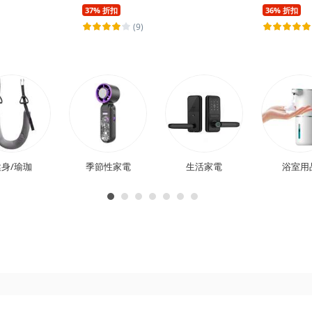
37% 折扣
36% 折扣
(9)
身/瑜珈
季節性家電
生活家電
浴室用