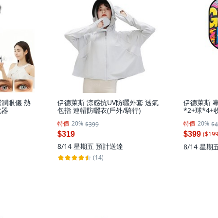
潤眼儀 熱
伊德萊斯 涼感抗UV防曬外套 透氣
伊德萊斯 
化器
包指 連帽防曬衣(戶外/騎行)
*2+球*4
拍 球具套組/
特價
20%
特價
20%
$399
$4
字母彩繪, 
($
19
$319
$399
8/14 星期五
預計送達
8/14 星期
(14)