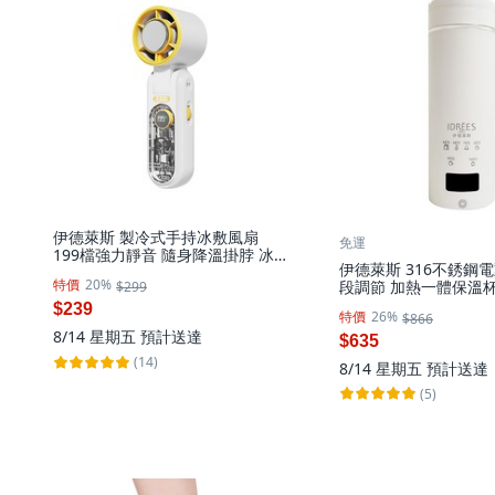
伊德萊斯 製冷式手持冰敷風扇
免運
199檔強力靜音 隨身降溫掛脖 冰
伊德萊斯 316不銹鋼電
鎮 桌面, 白色, AH-645G-1
特價
20%
段調節 加熱一體保溫杯 
$299
行便攜電熱水壺 快煮壺, 
$239
特價
26%
$866
6 白色
8/14 星期五
預計送達
$635
(14)
8/14 星期五
預計送達
(5)