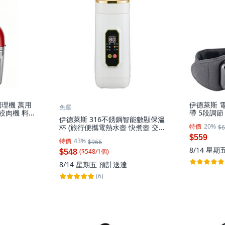
理機 萬用
伊德萊斯 
免運
 絞肉機 料理
帶 5段調
伊德萊斯 316不銹鋼智能數顯保溫
個
冬季防寒發熱
特價
20%
杯 (旅行便攜電熱水壺 快煮壺 交換
$6
AH-620H
禮物), AH-623A 白色, 1個, 650ml
$559
特價
43%
$966
8/14 星期
($
548
/
1
個
)
$548
8/14 星期五
預計送達
(6)