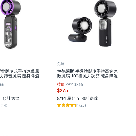
免運
折疊製冷式手持冰敷風
伊德萊斯 半導體製冷手持高速冰
強力靜音風扇 隨身降溫
敷風扇 100檔風力調節 隨身降溫
冰鎮風扇, 黑色, AH-
掛脖小風扇, 黑色, AH-645B-2
特價
24%
66
$366
$275
五
預計送達
8/14 星期五
預計送達
(14)
(28)