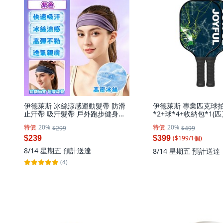
伊德萊斯 冰絲涼感運動髮帶 防滑
伊德萊斯 專業匹克球拍
止汗帶 吸汗髮帶 戶外跑步健身止
*2+球*4+收納包*1(
汗頭帶 吸汗頭巾 運動頭巾 運動頭
拍 球具套組/輕量設計), 
特價
20%
特價
20%
$299
$499
帶
天才思維, 2個
($
199
/
1
個
)
$239
$399
8/14 星期五
預計送達
8/14 星期五
預計送達
(4)