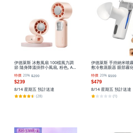
伊德萊斯 冰敷風扇 100檔風力調
伊德萊斯 手持納米噴霧
節 隨身降溫掛脖小風扇, 粉色, AH-
敷冷敷蒸眼器 眼部霧
645B-3
特價
20%
特價
20%
$299
$599
$239
$479
8/14 星期五
預計送達
8/14 星期五
預計送達
(28)
(1)