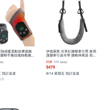
電熱保暖震動按摩護腕
伊德萊斯 吊單杠腰椎牽引帶 家用
節 腱鞘手腕扭傷熱敷腕帶
護腰牽引器吊帶 腰椎伸展器 助力
帶(交換禮物), 灰色,
帶 強腰鍛煉器材, 灰色, AH-657B-
特價
20%
99
$599
1
$479
五
預計送達
8/14 星期五
預計送達
(3)