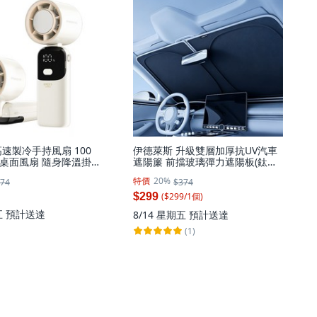
速製冷手持風扇 100
伊德萊斯 升級雙層加厚抗UV汽車
桌面風扇 隨身降溫掛
遮陽簾 前擋玻璃彈力遮陽板(鈦銀
色, PH-81-1
隔熱 防曬 折疊收納), CA-19J 黑膠,
特價
20%
74
$374
1個
($
299
/
1
個
)
$299
五
預計送達
8/14 星期五
預計送達
(1)