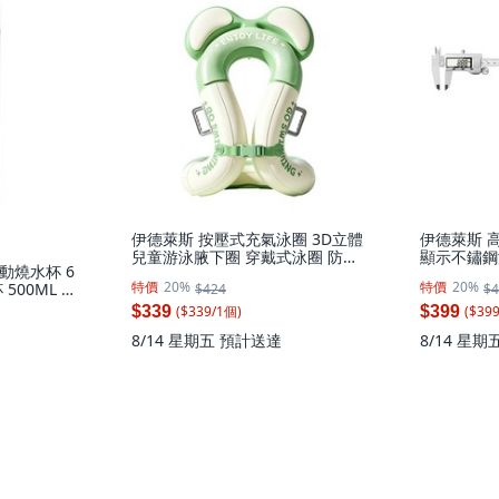
伊德萊斯 按壓式充氣泳圈 3D立體
伊德萊斯 
兒童游泳腋下圈 穿戴式泳圈 防側
顯示不鏽鋼游
動燒水杯 6
翻浮力救生圈 浮力背心, AH-739-
位數顯游標尺
特價
20%
特價
20%
500ML 旅
$424
$4
3 水波綠, 1個
AH-623-
($
339
/
1
個
)
($
39
$339
$399
8/14 星期五
預計送達
8/14 星期