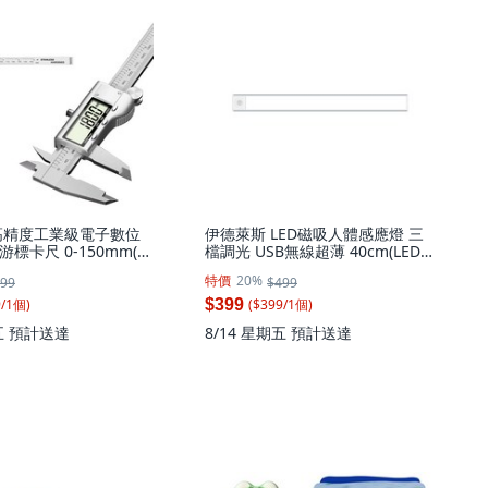
高精度工業級電子數位
伊德萊斯 LED磁吸人體感應燈 三
標卡尺 0-150mm(數
檔調光 USB無線超薄 40cm(LED燈
 測量尺 遊標), 1個
小夜燈 櫥櫃燈條 樓道燈), AH-
特價
20%
99
$499
87E-1 銀色, 1件
9
/
1
個
)
($
399
/
1
個
)
$399
五
預計送達
8/14 星期五
預計送達