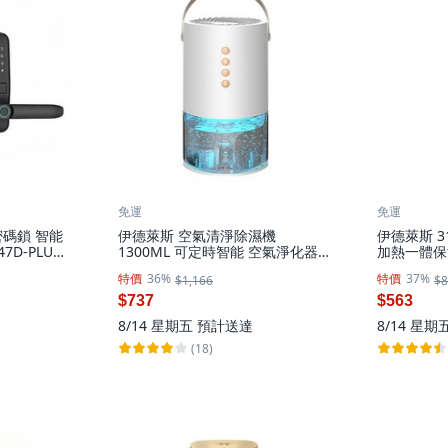
免運
免運
碼鎖 智能
伊德萊斯 空氣清淨除濕機
伊德萊斯 
7D-PLUS-
1300ML 可定時智能 空氣淨化器,
加熱一體保溫
用說明書
AH-632C 除濕機
電熱水壺 快
特價
36%
特價
37%
$1,166
$8
623 白色
$737
$563
8/14 星期五
預計送達
8/14 星期
(18)