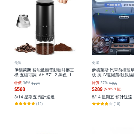
免運
免運
伊德萊斯 智能數顯電動咖啡磨豆
伊德萊斯 汽車前擋玻
機 五檔可調, AH-571-2 黑色, 1個,
板 抗UV遮陽簾(鈦銀隔
400ml
疊收納), CA-19 黑色, 
特價
36%
特價
37%
$894
$466
($
289
/
1
個
)
$568
$289
8/14 星期五
預計送達
8/14 星期五
預計送達
(12)
(10)