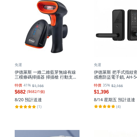
免運
免運
伊德萊斯 一維二維藍芽無線有線
伊德萊斯 把手式指紋密
三模條碼掃描器 掃描槍 行動支付
感應防盜電子鎖, AH-54
可讀取手機 螢幕條碼, 1個, AH-
1 黑色, BILT App使
特價
41%
特價
35%
$1,166
$2,166
041D 黑色
($
682
/
1
個
)
$682
$1,396
8/14 星期五
預計送達
8/20
預計送達
(4)
(1)