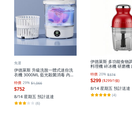
伊德萊斯 多功能食物調
免運
料理機 碎冰機 研磨機
伊德萊斯 升級洗脫一體式迷你洗
機, AH-665-3 紅色, 1
特價
20%
衣機 3000ML 藍光殺菌消毒 內衣
$374
褲洗衣機 小型洗衣機(交換禮物),
($
299
/
1
個
)
$299
特價
29%
$1,066
白色, AH-661G
8/14 星期五
預計送達
$752
(4)
8/14 星期五
預計送達
(6)