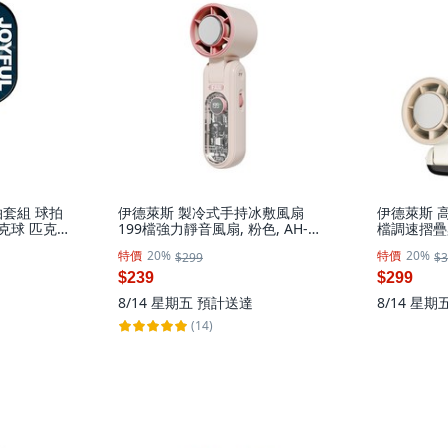
套組 球拍
伊德萊斯 製冷式手持冰敷風扇
伊德萊斯 高
匹克球 匹克球
199檔強力靜音風扇, 粉色, AH-
檔調速摺疊
AH-732-1
645G-3
脖小風扇, 白
特價
20%
特價
20%
$299
$3
$239
$299
8/14 星期五
預計送達
8/14 星期
(14)