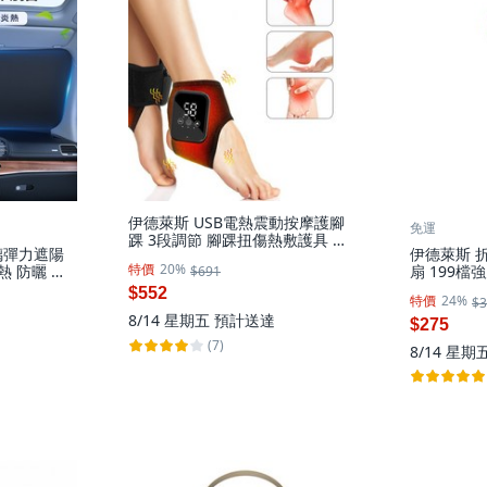
伊德萊斯 USB電熱震動按摩護腳
免運
踝 3段調節 腳踝扭傷熱敷護具 腳
璃彈力遮陽
伊德萊斯 
踝按摩放鬆儀/護踝帶, AH-620J-1
特價
20%
熱 防曬 折
扇 199檔
$691
黑色, 1個
1個
掛脖小風扇 
$552
特價
24%
$3
645G-2
8/14 星期五
預計送達
$275
(7)
8/14 星期