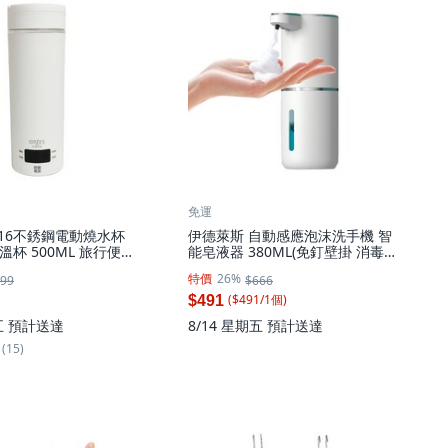
免運
316不銹鋼電動燒水杯
伊德萊斯 自動感應泡沫洗手機 智
杯 500ML 旅行便攜
能皂液器 380ML(免釘壁掛 消毒機
煮壺 交換禮物, AH-
桌面兩用), AH-654 白色, 1個
特價
26%
99
$666
($
491
/
1
個
)
$491
五
預計送達
8/14 星期五
預計送達
(15)