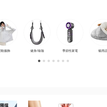
運動服飾
健身/瑜珈
季節性家電
貓用