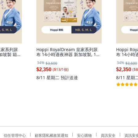
m 皇家系列尿
Hoppi RoyalDream 皇家系列尿
Hoppi R
加坡製 箱
布 14小時過夜神器 新加坡製, 176
布 14小時
224片／箱,
片, 黏貼型(M)-176片／箱, 中碼
生兒用 (NB)
34%
34%
$3,600
$3,600
(M)
($
13
/
1
個
)
($
8
$2,350
$2,350
8/11 星期二
預計送達
8/11 星期
信任管理中心
顧客隱私權政策通知
安心購物
資訊安全
資訊安