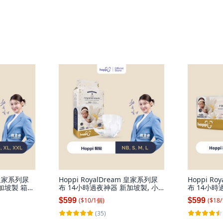
m 皇家系列尿
Hoppi RoyalDream 皇家系列尿
Hoppi R
加坡製 箱
布 14小時過夜神器 新加坡製, 小
布 14小時
52片／箱, 大
碼 (S), 56片
購, 特大碼 (
($
10
/
1
個
)
($
18
/
$599
$599
(35)