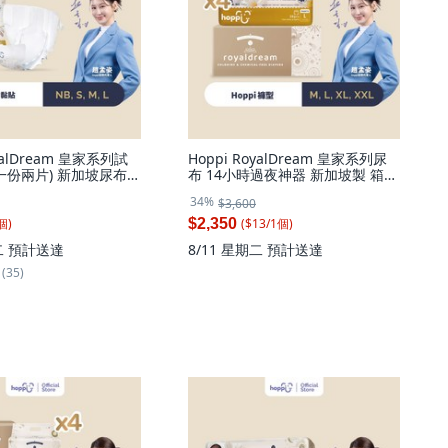
oyalDream 皇家系列試
Hoppi RoyalDream 皇家系列尿
一份兩片) 新加坡尿布
布 14小時過夜神器 新加坡製 箱
必備 過夜, 1個
購, 168片, 褲型(M)-168片／箱, 中
34%
$3,600
碼 (M)
個
)
($
13
/
1
個
)
$2,350
二
預計送達
8/11 星期二
預計送達
(35)