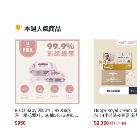
本週人氣商品
RICO Baby 濕紙巾，99.9%潔
Hoppi RoyalDrea
淨，壓花面料，50抽5包+20抽5包
布 14小時過夜神器 新
組合, 1個
購, 152片, 褲型(L)-1
($
15
/
1
個
)
$950
$2,350
碼 (L)