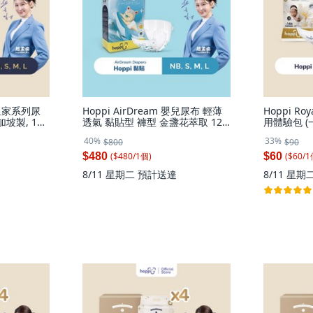
m 皇家系列尿
Hoppi AirDream 嬰兒尿布 輕薄
Hoppi R
坡製, 160
透氣 黏貼型 褲型 金盞花萃取 12
用體驗包 (
, 大碼 (L)
小時防漏, 1個, 黏貼型(S)-56片／
嬰幼兒 旅行
40%
33%
$800
$90
袋
($
480
/
1
個
)
($
60
/
1
$480
$60
8/11 星期二
預計送達
8/11 星期