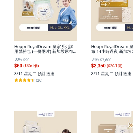
Hoppi RoyalDream 皇家系列試
Hoppi RoyalDrea
用體驗包 (一份兩片) 新加坡尿布
布 14小時過夜 新加坡
嬰幼兒 旅行必備 過夜, 1個
112片, 褲型(XXL)-1
33%
34%
$90
$3,600
碼 (2XL)
($
60
/
1
個
)
($
20
/
1
個
)
$60
$2,350
8/11 星期二
預計送達
8/11 星期二
預計送達
(26)