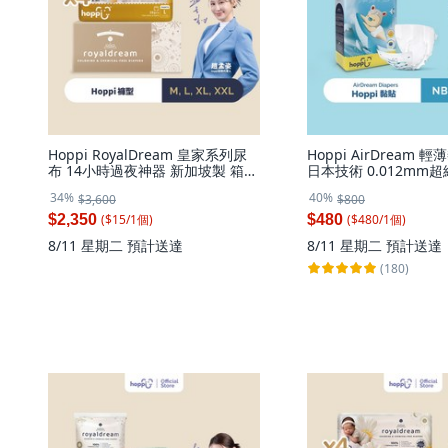
Hoppi RoyalDream 皇家系列尿
Hoppi AirDream
布 14小時過夜神器 新加坡製 箱
日本技術 0.012mm超
購, 152片, 褲型(L)-152片／箱, 大
L碼, 1個
34%
40%
$3,600
$800
碼 (L)
($
15
/
1
個
)
($
480
/
1
個
)
$2,350
$480
8/11 星期二
預計送達
8/11 星期二
預計送達
(180)