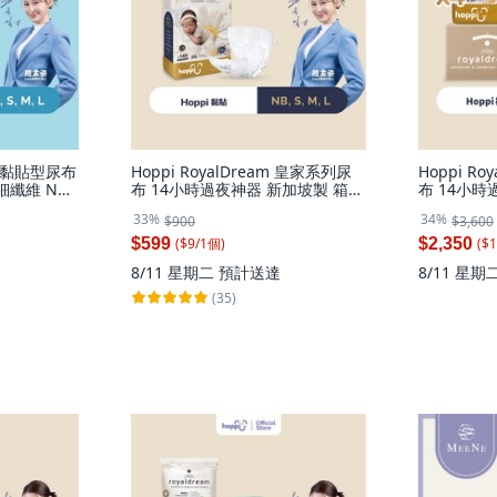
 輕薄黏貼型尿布
Hoppi RoyalDream 皇家系列尿
Hoppi R
細纖維 NB-
布 14小時過夜神器 新加坡製 箱
布 14小時
購, 新生兒用 (NB), 66片
購, 128片,
33%
34%
$900
$3,600
大碼 (XL)
($
9
/
1
個
)
($
1
$599
$2,350
8/11 星期二
預計送達
8/11 星期
(35)