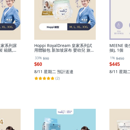
m 皇家系列尿
Hoppi RoyalDream 皇家系列試
MEENE 
製 箱購,
用體驗包 新加坡尿布 嬰幼兒 旅行
抽), 1個
12片／箱, 超大
必備 黏貼型 過夜
33%
1%
$90
$450
$60
$445
8/11 星期二
預計送達
8/11 星期
(2)