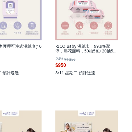
衛生護理可沖式濕紙巾(10
RICO Baby 濕紙巾，99.9%潔
淨，壓花面料，50抽5包+20抽5包
組合, 1個
24%
$1,250
$950
二
預計送達
8/11 星期二
預計送達