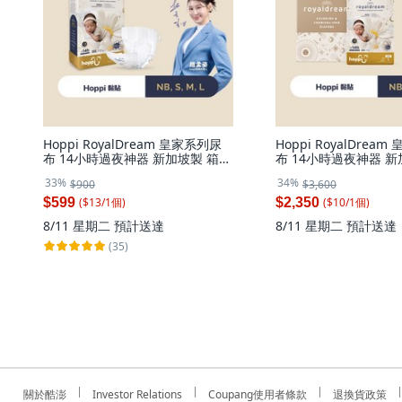
Hoppi RoyalDream 皇家系列尿
Hoppi RoyalDrea
布 14小時過夜神器 新加坡製 箱
布 14小時過夜神器 新
購, 中碼 (M), 44片
購, 224片, 黏貼型(S)-
33%
34%
$900
$3,600
小碼 (S)
($
13
/
1
個
)
($
10
/
1
個
)
$599
$2,350
8/11 星期二
預計送達
8/11 星期二
預計送達
(35)
關於酷澎
Investor Relations
Coupang使用者條款
退換貨政策