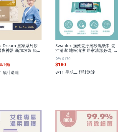
oyalDream 皇家系列尿
Swanlex 強效去汙磨砂濕紙巾 去
過夜神器 新加坡製 箱
油清潔 地板清潔 居家清潔必備, 1
 褲型(XL)-128片／箱, 特
個, 一入
5%
$170
8
/
1
個
)
$160
8/11 星期二
預計送達
二
預計送達