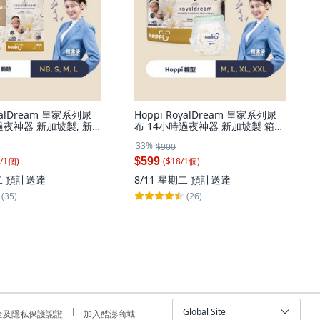
oyalDream 皇家系列尿
Hoppi RoyalDream 皇家系列尿
過夜神器 新加坡製, 新
布 14小時過夜神器 新加坡製 箱
, 264片
購, 特大碼 (XL), 32片
33%
$900
/
1
個
)
($
18
/
1
個
)
$599
二
預計送達
8/11 星期二
預計送達
(35)
(26)
Global Site
全及隱私保護認證
加入酷澎商城