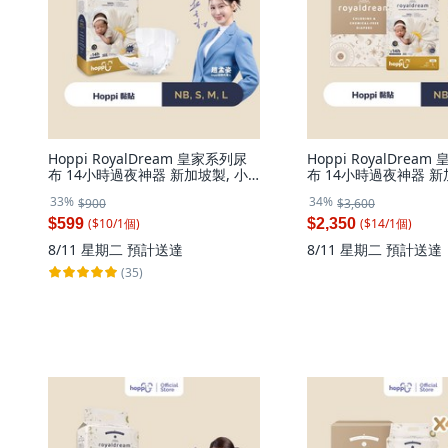
Hoppi RoyalDream 皇家系列尿
Hoppi RoyalDrea
布 14小時過夜神器 新加坡製, 小
布 14小時過夜神器 新加
碼 (S), 56片
片, 黏貼型(L)-160片／箱
33%
34%
$900
$3,600
($
10
/
1
個
)
($
14
/
1
個
)
$599
$2,350
8/11 星期二
預計送達
8/11 星期二
預計送達
(35)