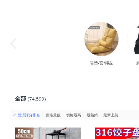
靠墊/套/織品
全部
(74,599)
酷澎評分排名
價格最低
價格最高
最熱銷
最新上架