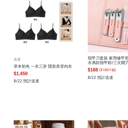
指甲刀套裝 家用修甲剪工
免運
水滴款指甲鉗/三次開刃
草本初色 一衣三穿 隱形美背內衣
甲5件套
($
188
/
1
個
)
$188
$1,450
8/22
預計送達
8/22
預計送達