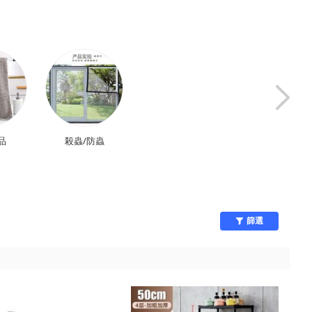
品
殺蟲/防蟲
窗簾
廚房百貨
篩選