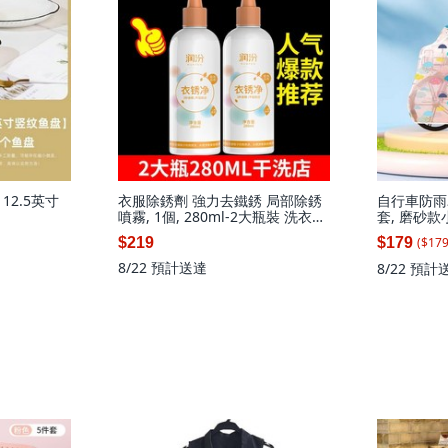
 12.5英寸
衣服除銹劑 強力去鐵銹 局部除銹
自行車防雨
噴霧, 1個, 280ml-2大瓶裝 洗衣店
套, 磨砂款
專用
行車 女士自
($
17
$219
$179
8/22
預計送達
8/22
預計