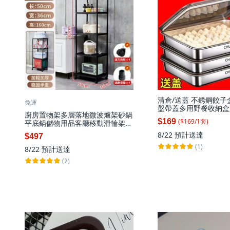
清倉/送蓋 不銹鋼餃子
免運
盤帶蓋多用野餐收納盒冷
廚房置物架多層落地微波爐架砂鍋
個, 爆炸清倉:防粘餃盤2
($
169
/
1
套
)
$169
平底鍋儲物用品客廳移動滑輪架
盤+送2,特厚 餃子盤/清
子, 5層
2蓋
8/22
預計送達
$497
(1)
8/22
預計送達
(2)