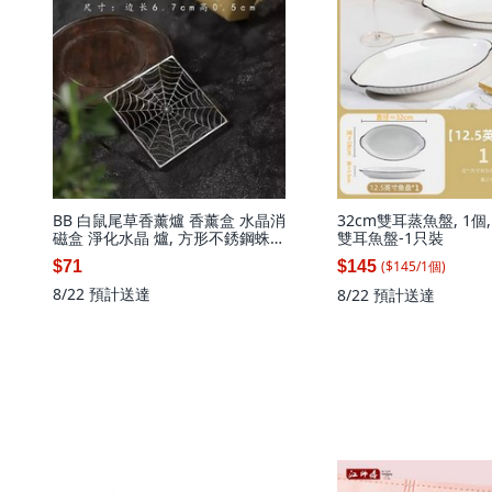
BB 白鼠尾草香薰爐 香薰盒 水晶消
32cm雙耳蒸魚盤, 1個,
磁盒 淨化水晶 爐, 方形不銹鋼蛛網
雙耳魚盤-1只裝
盤香墊 長約6.7cm
($
145
/
1
個
)
$71
$145
8/22
預計送達
8/22
預計送達