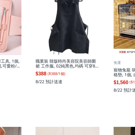
具, 1個,
職業裝 韓版時尚美容院美容師圍
免運
,可愛粉/修
裙 工作服, 02純黑色,均碼 可穿80-
寵物兔籠 
180斤, 1個
($
388
/
1
個
)
$388
格墊, 1個,
托盤+食盒
8/22
預計送達
($
1
$1,560
白色, 雙層
水器+網格
8/22
預計