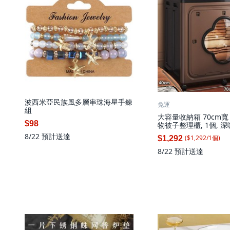
波西米亞民族風多層串珠海星手鍊
免運
組
大容量收納箱 70cm
$98
物被子整理櫃, 1個, 深
面寬巨容可收納衣服被子
8/22
預計送達
($
1,292
/
1
個
)
$1,292
色
8/22
預計送達