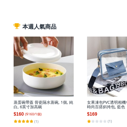
本週人氣商品
蒸蛋碗帶蓋 骨瓷隔水蒸碗, 1個, 純
女果凍包PVC透明相機
白, 6英寸加高碗
時尚百搭斜挎包, 藍色
($
160
/
1
個
)
$160
$169
(1)
(1)