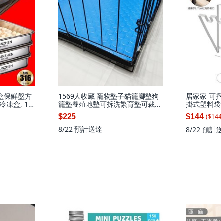
盒保鮮盤方
1569人收藏 寵物墊子貓籠腳墊狗
居家家 可
凍盒, 1
籠墊養殖地墊可拆洗繁育墊可裁剪
掛式塑料袋
800ML兩
防滑防抓墊子, 1個, 藍色銅錢紋-手
架, 白色, 
($
14
$225
$144
倉, 2盤+送
撕不壞,78籠:78*55cm, 藍色銅錢
紋
8/22
預計送達
8/22
預計