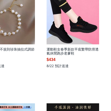
不規則珍珠抽拉式調節
運動鞋女春季新款平底繫帶防滑透
氣休閒跑步老爹鞋
$434
送達
8/22
預計送達