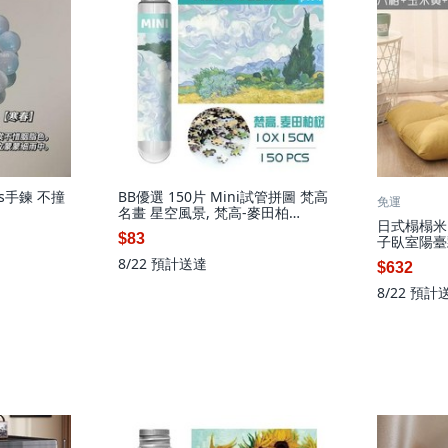
s手鍊 不撞
BB優選 150片 Mini試管拼圖 梵高
免運
名畫 星空風景, 梵高-麥田柏
日式榻榻米
樹,150片試管拼圖 不含框, 1個
$83
子臥室陽臺
靠背 日式
8/22
預計送達
$632
墊 餐椅墊 
枕 亞麻
8/22
預計