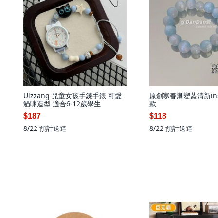
Ulzzang 兒童女孩手鍊手錶 可愛
原創寒春漸變藍清新in
貓咪造型 適合6-12歲學生
款
$187
$118
8/22
預計送達
8/22
預計送達