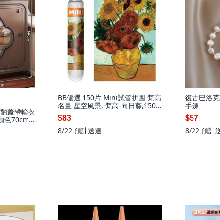
BB優選 150片 Mini試管拼圖 梵高
復古巴洛克
名畫 星空風景, 梵高-向日葵,150
手鍊
寬 翻蓋帶輪衣
片試管拼圖 不含框, 1個
$83
$57
咖色70cm
贈, 深咖
8/22
預計送達
8/22
預計