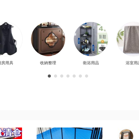
廚房用具
收納整理
衛浴用品
浴室用