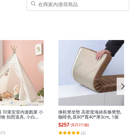
篷 印第安室內遊戲屋 小
換鞋凳坐墊 高密度海綿長條凳墊,
物 拍照道具, 小白
咖啡色,長80*寬40*厚3cm, 1個
子, 1個
($
257
/
1
個
)
$257
(1)
(2)