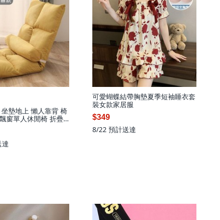
可愛蝴蝶結帶胸墊夏季短袖睡衣套
裝女款家居服
 坐墊地上 懶人靠背 椅
$349
飄窗單人休閒椅 折疊
坐墊 辦公室坐墊 棉麻坐
8/22
預計送達
坐墊, 八格玉米黃 送腰
送達