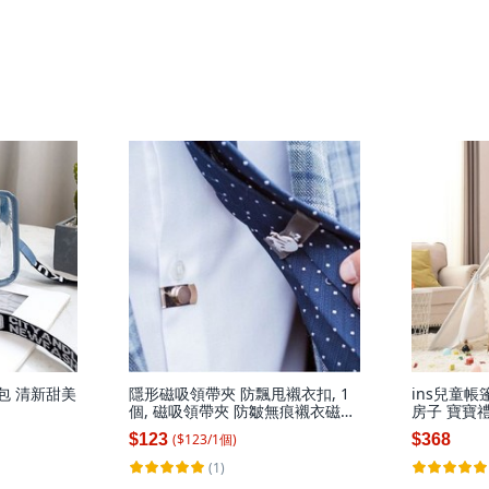
包 清新甜美
隱形磁吸領帶夾 防飄甩襯衣扣, 1
ins兒童帳
個, 磁吸領帶夾 防皺無痕襯衣磁吸
房子 寶寶禮
扣防飄甩隱形, N/A
球,1.1米房
($
123
/
1
個
)
$123
$368
(1)