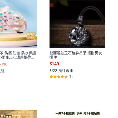
罩 防塵 防曬 防水保護
雙面雕刻玉石貔貅吊墜 招財男女
小雨傘,3XL適用摺疊自
掛件
行車, 1個
9
/
1
個
)
$149
8/22
預計送達
送達
(3)