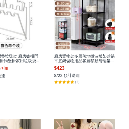
摺疊垃圾架 廚房櫥櫃門
廚房置物架多層落地微波爐架砂鍋
掛鉤壁掛家用垃圾袋支
平底鍋儲物用品客廳移動滑輪架
1個
子, 4層
4
/
1
個
)
$423
8/22
預計送達
送達
(2)