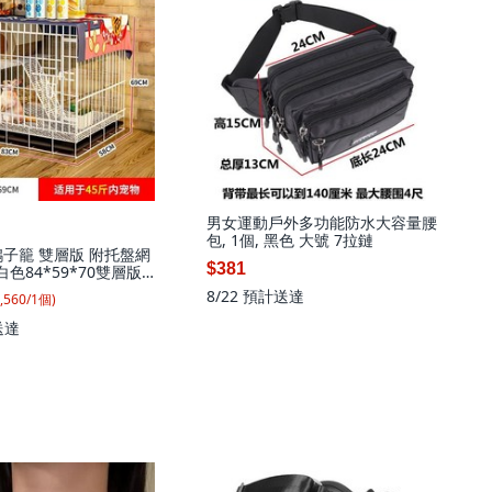
男女運動戶外多功能防水大容量腰
包, 1個, 黑色 大號 7拉鏈
鴿子籠 雙層版 附托盤網
$381
 白色84*59*70雙層版,
+草窩+飲水器+網格墊,
8/22
預計送達
,560
/
1
個
)
版, 托盤+食盒+草窩+飲
墊
送達