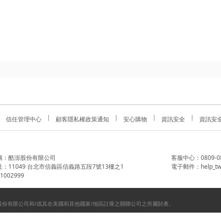
信任管理中心
顧客隱私權政策通知
安心購物
資訊安全
資訊安
稱：酷澎股份有限公司
客服中心：0809-088-
：11049 台北市信義區信義路五段7號13樓之1
電子郵件：help_tw
002999
份有限公司和/或其在美國和其他國家/地區註冊之關聯公司之所屬財產。