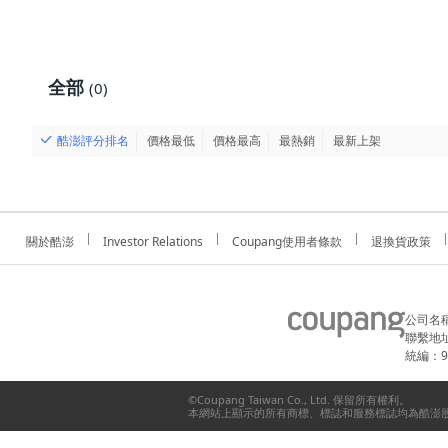
全部
(0)
酷澎評分排名
價格最低
價格最高
最熱銷
最新上架
關於酷澎
Investor Relations
Coupang使用者條款
退換貨政策
公司名
聯繫地址
統編：91
©Coupang Taiwan Co., Ltd. 保留所有權利。
本網站上顯示的所有商標、標誌和服務標誌均為酷澎股