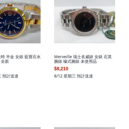
仙達時 半金 女錶 藍寶石水
Merveille 瑞士名威錶 女錶 石英
 全新
腕錶 蠔式腕錶 未使用品
$8,210
三
預計送達
8/12 星期三
預計送達