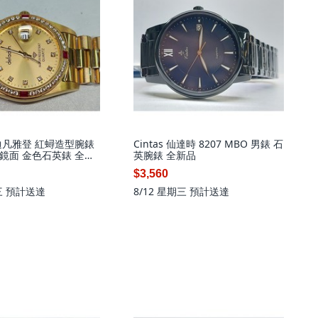
n 迪凡雅登 紅蟳造型腕錶
Cintas 仙達時 8207 MBO 男錶 石
鏡面 金色石英錶 全新
英腕錶 全新品
$3,560
三
預計送達
8/12 星期三
預計送達