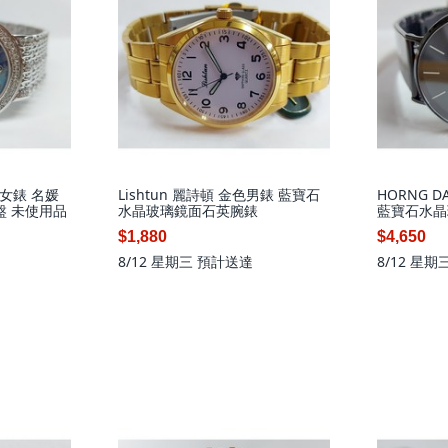
錶 女錶 名媛
Lishtun 麗詩頓 金色男錶 藍寶石
HORNG 
盤 未使用品
水晶玻璃鏡面石英腕錶
藍寶石水晶
$1,880
$4,650
8/12 星期三
預計送達
8/12 星期