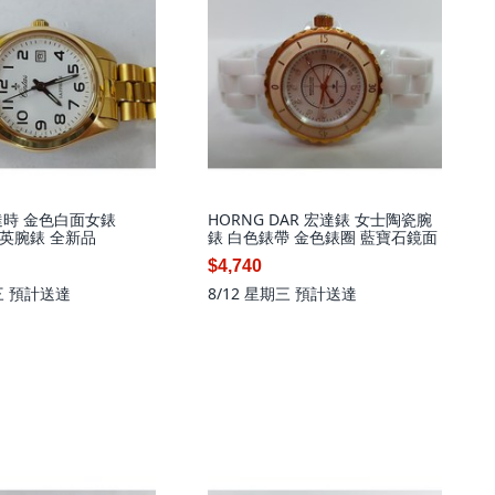
 仙達時 金色白面女錶
HORNG DAR 宏達錶 女士陶瓷腕
 石英腕錶 全新品
錶 白色錶帶 金色錶圈 藍寶石鏡面
$4,740
三
預計送達
8/12 星期三
預計送達