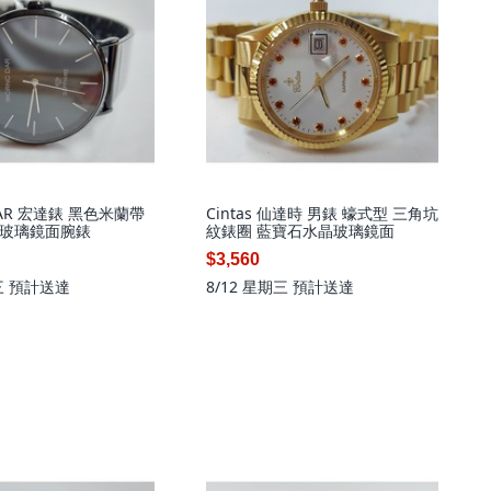
DAR 宏達錶 黑色米蘭帶
Cintas 仙達時 男錶 蠔式型 三角坑
玻璃鏡面腕錶
紋錶圈 藍寶石水晶玻璃鏡面
$3,560
三
預計送達
8/12 星期三
預計送達