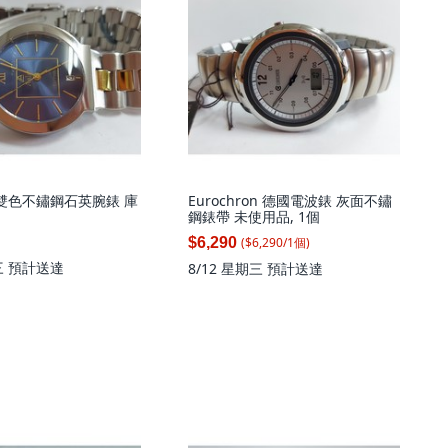
藍面雙色不鏽鋼石英腕錶 庫
Eurochron 德國電波錶 灰面不鏽
鋼錶帶 未使用品, 1個
($
6,290
/
1
個
)
$6,290
三
預計送達
8/12 星期三
預計送達