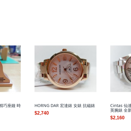
品 精巧座鐘 時
HORNG DAR 宏達錶 女錶 抗磁錶
Cintas 仙
英腕錶 全
$2,740
$2,160