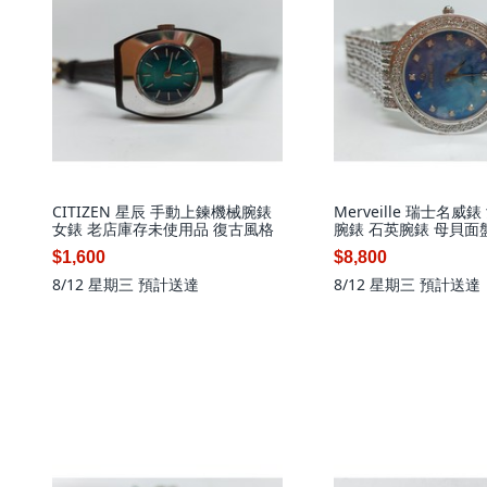
CITIZEN 星辰 手動上鍊機械腕錶
Merveille 瑞士名威
女錶 老店庫存未使用品 復古風格
腕錶 石英腕錶 母貝面
$1,600
$8,800
8/12 星期三
預計送達
8/12 星期三
預計送達