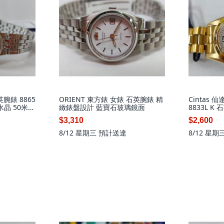
英腕錶 8865
ORIENT 東方錶 女錶 石英腕錶 精
Cintas
水晶 50米防
緻錶盤設計 藍寶石玻璃鏡面
8833L K
$3,310
$2,600
8/12 星期三
預計送達
8/12 星期