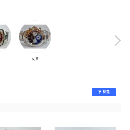
女童
兒童服飾
智慧手錶配件
篩選