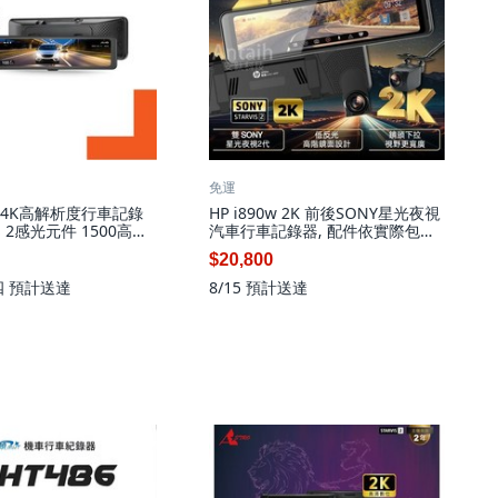
免運
頭4K高解析度行車記錄
HP i890w 2K 前後SONY星光夜視
IS 2感光元件 1500高亮
汽車行車記錄器, 配件依實際包裝
組 GPS測速提示, 配
內容為主, 32GB
$20,800
內容為主, 128GB
四
預計送達
8/15
預計送達