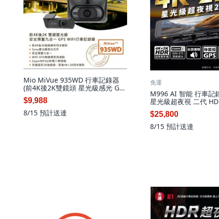
Mio MiVue 935WD 行車記錄器
免運
(前4K後2K雙鏡頭 星光級感光 GPS
M996 AI 智能 行車記
WIFI 安全預警), 配件依實際包裝
$9,988
星光級超夜視 二代 HDR
內容為主, 64GB
WIFI 藍牙, 配件依
8/15
預計送達
$25,800
主, 128GB
8/15
預計送達