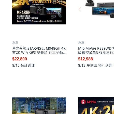
免運
免運
星光夜視 STARVIS II M948GH 4K
Mio MiVue R889W
前2K WiFi GPS 雙鏡頭 行車記錄
級觸控螢幕GPS測速行
器, 配件依實際包裝內容為主,
後雙錄 星光夜視 觸控
$22,800
$12,988
128GB記憶卡
障, 配件依實際包裝內
128GB
8/15
預計送達
8/13 星期四
預計送達