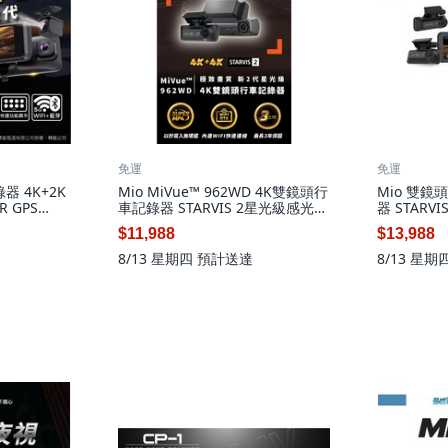
免運
免運
錄器 4K+2K
Mio MiVue™ 962WD 4K雙鏡頭行
Mio 雙鏡
 GPS
車記錄器 STARVIS 2星光級感光元
器 STARV
實際包裝內容為
件 內建WiFi快速連接 SuperMP4
度螢幕背光模
$11,988
$13,988
格式, 配件依實際包裝內容為主,
件依實際包裝
64GB
8/13 星期四
預計送達
8/13 星期