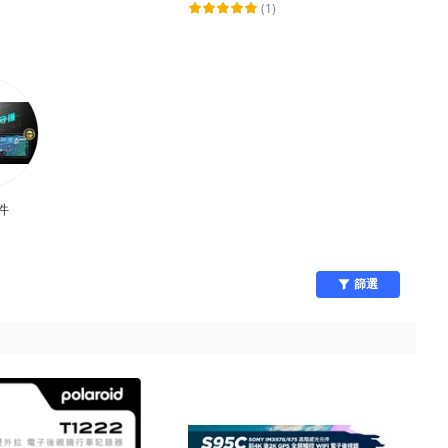
(1)
件
篩選