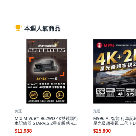
本週人氣商品
免運
免運
Mio MiVue™ 962WD 4K雙鏡頭行
M996 AI 智能 行車記
車記錄器 STARVIS 2星光級感光元
星光級超夜視 二代 HDR
件 內建WiFi快速連接 SuperMP4
WIFI 藍牙, 配件依
$11,988
$25,800
格式, 配件依實際包裝內容為主,
主, 128GB