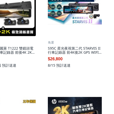
免運
d寶麗萊 T1222 雙鏡頭電
S95C 星光夜視第二代 STARVIS II
記錄器 前後4K 2K
行車記錄器 前4K後2K GPS WIFI
11.26吋觸控螢幕 GPS測
後視鏡, 配件依實際包裝內容為主,
$26,800
依實際包裝內容為主,
128GB
四
預計送達
8/15
預計送達