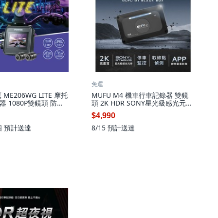
免運
鷹 ME206WG LITE 摩托
MUFU M4 機車行車記錄器 雙鏡
 1080P雙鏡頭 防水
頭 2K HDR SONY星光級感光元件
(選配), 黑色
APP即時觀看, 黑色, M4 黑盒子
$4,990
四
預計送達
8/15
預計送達