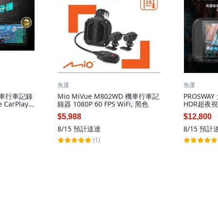
免運
免運
能機車行車記錄
Mio MiVue M802WD 機車行車記
PROSWAY
CarPlay
錄器 1080P 60 FPS WiFi, 黑色
HDR超夜視
際包裝內容為
$5,988
$12,800
8/15
預計送達
8/15
預計
(1)
信任管理中心
顧客隱私權政策通知
安心購物
資訊安全
資訊安