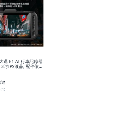
 大邁 E1 AI 行車記錄器
 3吋IPS液晶, 配件依實
主, 32GB
送達
(1)
Global Site
全及隱私保護認證
加入酷澎商城