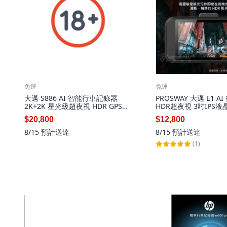
免運
免運
大邁 S886 AI 智能行車記錄器
PROSWAY 大邁 E1 
2K+2K 星光級超夜視 HDR GPS
HDR超夜視 3吋IPS液
WIFI 藍牙 OTA 無線更新, 配件依
際包裝內容為主, 32GB
$20,800
$12,800
實際包裝內容為主, 64GB
8/15
預計送達
8/15
預計送達
(1)