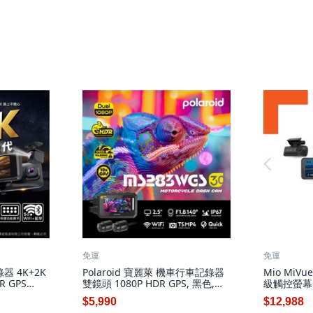
免運
免運
錄器 4K+2K
Polaroid 寶麗萊 機車行車記錄器
Mio MiV
 GPS
雙鏡頭 1080P HDR GPS, 黑色,
級觸控螢幕
實際包裝內容為
MS283WGS
後雙錄 星
$5,990
$12,988
障, 配件