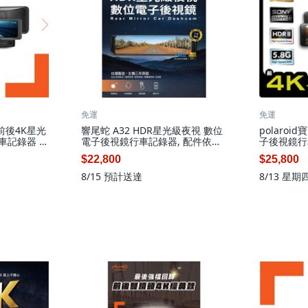
免運
免運
D 前後4K星光
響尾蛇 A32 HDR星光級夜視 數位
polaroi
車記錄器 前
電子後視鏡行車記錄器, 配件依實
子後視鏡行車
操作 安全保
際包裝內容為主, 64GB
HDR II 
$22,800
$25,800
容為主,
速, 配件
64GB
8/15
預計送達
8/13 星期