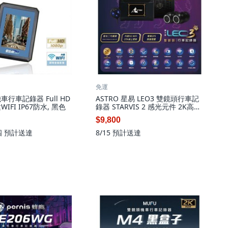
免運
機車行車記錄器 Full HD
ASTRO 星易 LEO3 雙鏡頭行車記
WIFI IP67防水, 黑色
錄器 STARVIS 2 感光元件 2K高清
150度大廣角 5G WiFi 雙模GPS測
$9,800
速提醒 IP66防水, 黑色
四
預計送達
8/15
預計送達