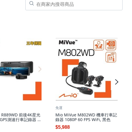
免運
ue R889WD 前後4K星光
Mio MiVue M802WD 機車行車記
GPS測速行車記錄器 前
錄器 1080P 60 FPS WiFi, 黑色
光夜視 觸控操作 安全保
$5,988
依實際包裝內容為主,