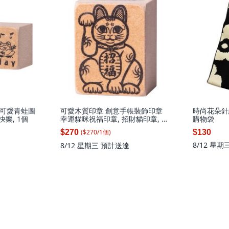
印章 可愛青蛙圖
可愛木質印章 創意手帳裝飾印章
時尚花朵針
快樂, 1個
幸運貓咪祝福印章, 招財貓印章, 1
購物袋
個
($
270
/
1
個
)
$270
$130
8/12 星期
8/12 星期三
預計送達