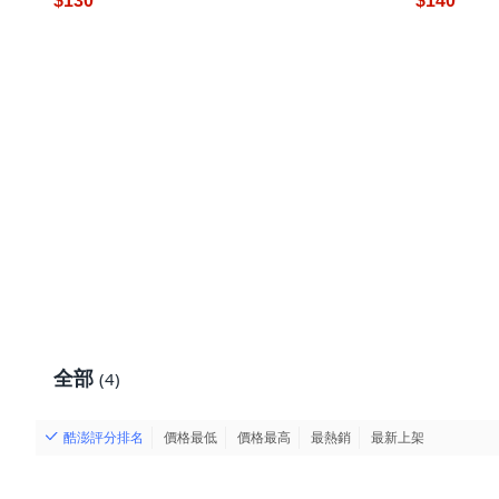
$130
$140
全部
(4)
酷澎評分排名
價格最低
價格最高
最熱銷
最新上架