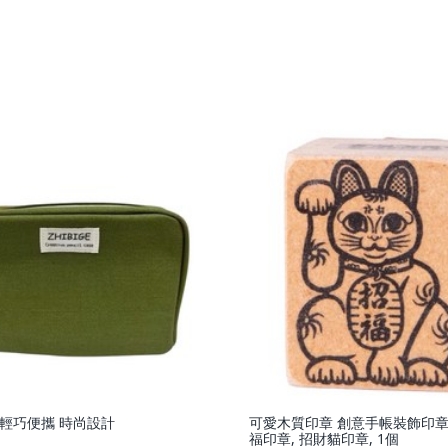
 輕巧便攜 時尚設計
可愛木質印章 創意手帳裝飾印章
福印章, 招財貓印章, 1個