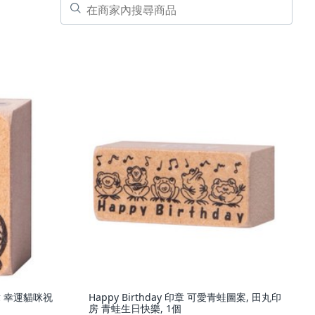
 幸運貓咪祝
Happy Birthday 印章 可愛青蛙圖案, 田丸印
房 青蛙生日快樂, 1個