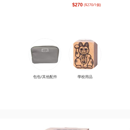
($
270
/
1
個
)
$270
包包/其他配件
學校用品