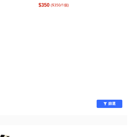
($
350
/
1
個
)
$350
篩選