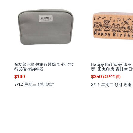
多功能化妝包旅行醫藥包 外出旅
Happy Birthday 
行必備收納神器
案, 田丸印房 青蛙生日
($
350
/
1
個
)
$140
$350
8/12 星期三
預計送達
8/11 星期二
預計送達