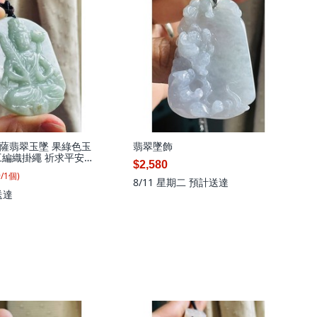
薩翡翠玉墜 果綠色玉
翡翠墜飾
工編織掛繩 祈求平安吉
$2,580
緣~天然A貨玉 果綠滿色
9
/
1
個
)
翡翠佛牌 純色果綠色
8/11 星期二
預計送達
帶灑金 一刀切方正牌型,
送達