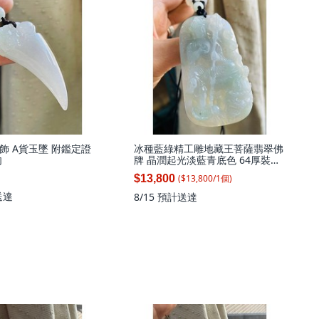
飾 A貨玉墜 附鑑定證
冰種藍綠精工雕地藏王菩薩翡翠佛
肉
牌 晶潤起光淡藍青底色 64厚裝牌
型 法像精開磨砂 附台證, 1個
($
13,800
/
1
個
)
$13,800
送達
8/15
預計送達