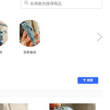
飾
居家修繕
肌膚護理
DIY手作/包裝
篩選