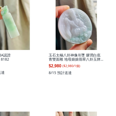
IA認證
玉石太極八卦神像吊墜 膠潤白底
18182
青雙面雕 地母娘娘翡翠八卦玉牌
厚實鐲心透手影, 天然A貨玉 膠潤
($
2,980
/
1
個
)
$2,980
白底青雙面雕地母娘娘翡翠八卦玉
牌 厚實鐲心透手影 膠潤帶綠根底
送達
8/15
預計送達
庄 背面先天八卦, 1個