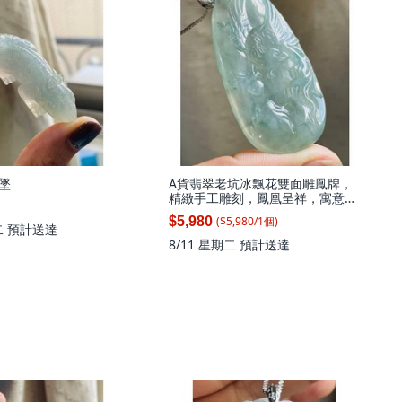
吊墜
A貨翡翠老坑冰飄花雙面雕鳳牌，
精緻手工雕刻，鳳凰呈祥，寓意機
遇與成功, 1個
($
5,980
/
1
個
)
$5,980
二
預計送達
8/11 星期二
預計送達