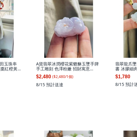
田玉珠串
A貨翡翠冰潤櫻花紫貔貅玉墜手牌
翡翠龍爪墜
白玉棗紅橙黃灑
手工雕刻 色澤粉嫩 招財寓意
書 冰膠細
20.55克, 天然A貨翡翠 冰潤櫻花紫
($
2,480
/
1
個
)
$2,480
$1,780
藏金手工雕招財貔貅翡翠玉墜/手
牌 能見色粉嫩 帶幾抹金 頭大杏眼
8/15
預計
8/15
預計送達
圓臀俏, 1個