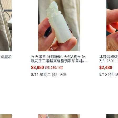
貅造型吊
玉石印章 祥獸雕刻, 天然A貨玉 冰
冰種翡翠貔貅
飄花手工雕錢來貔貅翡翠印章/私
ZJSL2601
章/方印 冰膠瑪瑙底乾淨無棉好水
坑黃加綠三
($
3,980
/
1
個
)
$3,980
$2,480
頭 背馱古錢 財氣沖天, 1個
龍翡翠龍珠
色分明
8/15
預計
8/11 星期二
預計送達