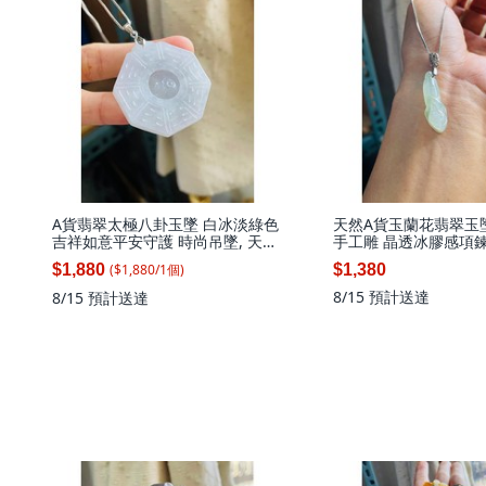
A貨翡翠太極八卦玉墜 白冰淡綠色
天然A貨玉蘭花翡翠玉
吉祥如意平安守護 時尚吊墜, 天然
手工雕 晶透冰膠感項
A貨玉 白冰太極八卦翡翠玉墜 冰
($
1,880
/
1
個
)
$1,880
$1,380
冰乾淨透粉感 厚度足透手影好水
頭, 1個
8/15
預計送達
8/15
預計送達