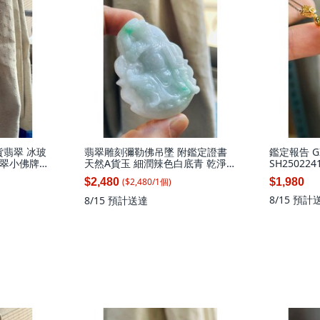
貨翡翠 冰玻
翡翠雕刻彌勒佛吊墜 附鑑定證書
鑑定報告 G
翠小佛牌
天然A貨玉 細潤辣色白底青 乾淨
SH250224
 精開Q版俏
底妝 過底陽綠點翠 白綠分明 完美
($
2,480
/
1
個
)
$2,480
$1,980
一刀切牌形, 天然A貨玉 細潤辣色
白底青文武關公翡翠玉牌 乾淨底
8/15
預計
8/15
預計送達
妝 過底陽綠點翠 白綠分明 完美一
刀切牌形, 1個