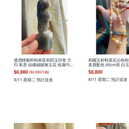
透潤煙紫料狗來富和田玉印章 方
和闐玉籽料原石沁色和
印 私章 結構細膩無玉花 色滿勻稱
多寶配色 60cm長 
附台証, 1個
金沁皮 顆顆清潤光澤
($
6,980
/
1
個
)
$6,980
$8,800
8/11 星期二
預計送達
8/11 星期二
預計送達