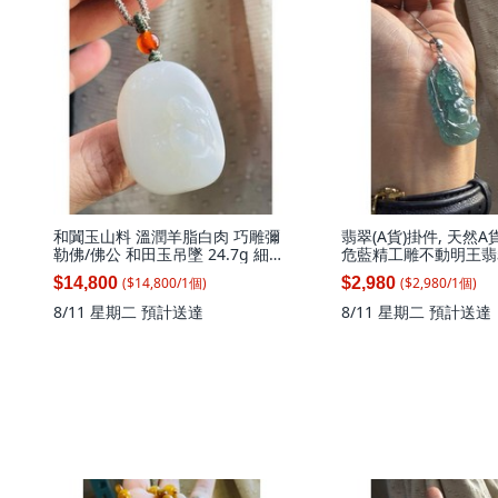
和闐玉山料 溫潤羊脂白肉 巧雕彌
翡翠(A貨)掛件, 天然A
勒佛/佛公 和田玉吊墜 24.7g 細膩
危藍精工雕不動明王翡
無暇 一級白度 雕工俐落 肚大飽滿,
晶透滿綠透字冰種瓜料
($
14,800
/
1
個
)
($
2,980
/
1
個
)
$14,800
$2,980
1個
皮法像, 1個
8/11 星期二
預計送達
8/11 星期二
預計送達