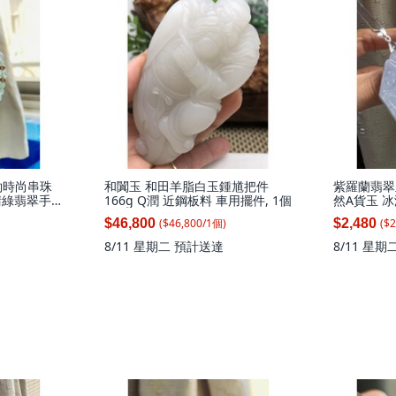
約時尚串珠
和闐玉 和田羊脂白玉鍾馗把件
紫羅蘭翡翠
晴綠翡翠手
166g Q潤 近鋼板料 車用擺件, 1個
然A貨玉 
顆帶色 起光
翠玉墜 濃
($
46,800
/
1
個
)
($
2
$46,800
$2,480
1mm*31
色紫不失, 
圍17CM
8/11 星期二
預計送達
8/11 星期