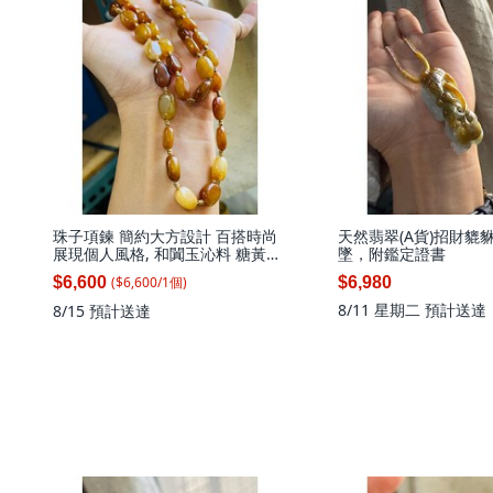
珠子項鍊 簡約大方設計 百搭時尚
天然翡翠(A貨)招財貔
展現個人風格, 和闐玉沁料 糖黃沁
墜，附鑑定證書
隨形和田玉珠串/珠鍊48g 68cm長
($
6,600
/
1
個
)
$6,600
$6,980
顆顆沁入黃 多層次蜜蠟色澤, 1個
8/11 星期二
預計送達
8/15
預計送達