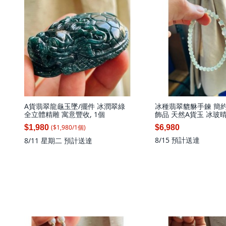
A貨翡翠龍龜玉墜/擺件 冰潤翠綠
冰種翡翠貔貅手鍊 簡
全立體精雕 寓意豐收, 1個
飾品 天然A貨玉 冰玻
鍊/手串17cm手圍 顆
($
1,980
/
1
個
)
$1,980
$6,980
透繩 頂珠7咪白月光 5.
白月光頂珠6.9mm 手
8/15
預計送達
8/11 星期二
預計送達