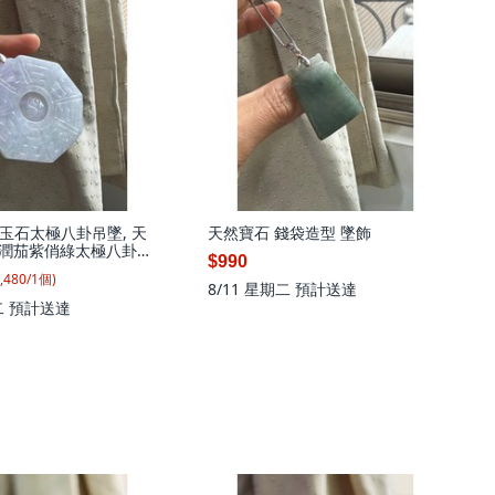
玉石太極八卦吊墜, 天
天然寶石 錢袋造型 墜飾
冰潤茄紫俏綠太極八卦翡
$990
郁冰紫帶淡綠 色過底顯
,480
/
1
個
)
1個
8/11 星期二
預計送達
二
預計送達