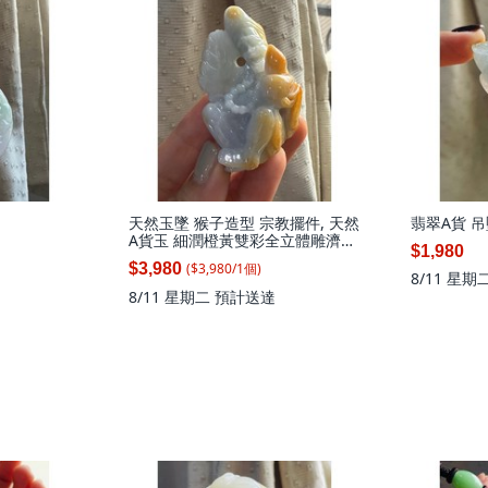
天然玉墜 猴子造型 宗教擺件, 天然
翡翠A貨 
A貨玉 細潤橙黃雙彩全立體雕濟公
$1,980
送福翡翠擺件 透光淡底色細肉 黃
($
3,980
/
1
個
)
$3,980
霧皮巧金袍加身, 1個
8/11 星期
8/11 星期二
預計送達