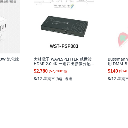
 70W 氮化鎵
大林電子 WAVESPLITTER 威世波
Bussman
個
HDMI 2.0 4K 一進四出影像分配
用 DMM-B-
器 WST-PSP003, 1個
($
2,780
/
1
個
)
($
14
$2,780
$140
8/12 星期三
預計送達
8/12 星期