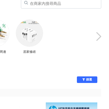
響周邊
居家修繕
手機配件
電視/影音設備
篩選