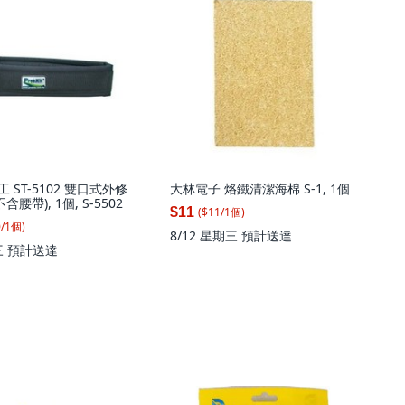
 寶工 ST-5102 雙口式外修
大林電子 烙鐵清潔海棉 S-1, 1個
含腰帶), 1個, S-5502
($
11
/
1
個
)
$11
0
/
1
個
)
8/12 星期三
預計送達
三
預計送達