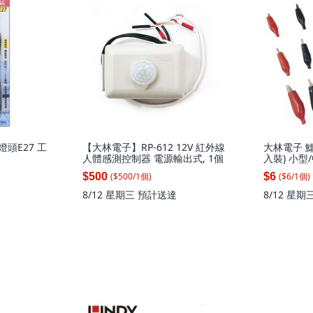
環燈頭E27 工
【大林電子】RP-612 12V 紅外線
大林電子 鱷
人體感測控制器 電源輸出式, 1個
入裝) 小型
小, 1個
($
500
/
1
個
)
($
6
/
1
個
)
$500
$6
8/12 星期三
預計送達
8/12 星期