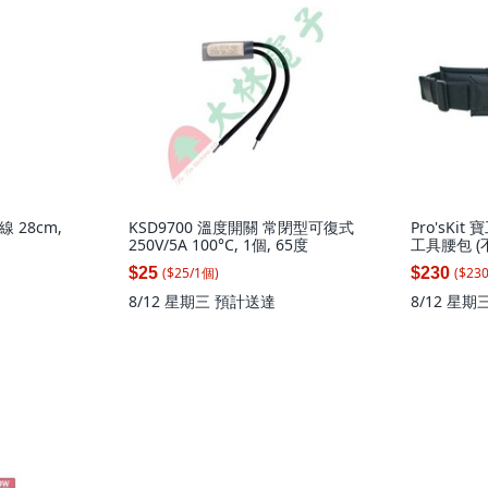
線 28cm,
KSD9700 溫度開關 常閉型可復式
Pro'sKit
250V/5A 100°C, 1個, 65度
工具腰包 (不
($
25
/
1
個
)
($
23
$25
$230
8/12 星期三
預計送達
8/12 星期