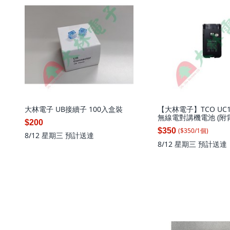
大林電子 UB接續子 100入盒裝
【大林電子】TCO UC1
無線電對講機電池 (附背
$200
($
350
/
1
個
)
$350
8/12 星期三
預計送達
8/12 星期三
預計送達