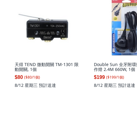
天得 TEND 微動開關 TM-1301 限
Double Sun 全牙附
動開關, 1個
作燈 2.4M 660W, 1個
($
80
/
1
個
)
($
199
/
1
個
)
$80
$199
8/12 星期三
預計送達
8/12 星期三
預計送達