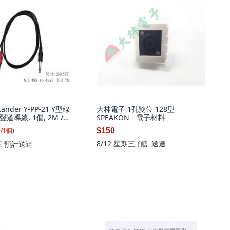
nder Y-PP-21 Y型線
大林電子 1孔雙位 128型
道導線, 1個, 2M /
SPEAKON - 電子材料
0
/
1
個
)
$150
8/12 星期三
預計送達
三
預計送達