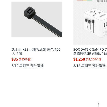
凱士士 KSS 尼龍紮線帶 黑色 100
SOODATEK GaN PD
入, 1個
多國轉換旅行插座, 1
($
85
/
1
個
)
($
1,250
/
1
個
)
$85
$1,250
8/12 星期三
預計送達
8/12 星期三
預計送達