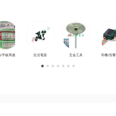
/平板周邊
生活電器
五金工具
耳機/音