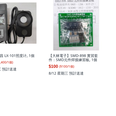
昌 LX-101照度计, 1個
【大林電子】SMD-898 實習套
件：SMD元件焊接練習板, 1個
,400
/
1
個
)
($
100
/
1
個
)
$100
三
預計送達
8/12 星期三
預計送達