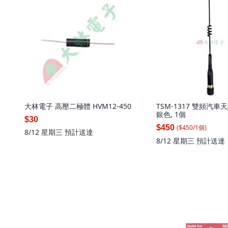
大林電子 高壓二極體 HVM12-450
TSM-1317 雙頻汽車天
銀色, 1個
$30
($
450
/
1
個
)
$450
8/12 星期三
預計送達
8/12 星期三
預計送達