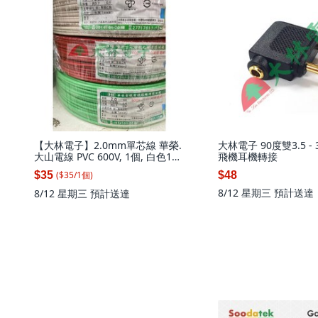
【大林電子】2.0mm單芯線 華榮.
大林電子 90度雙3.5 -
大山電線 PVC 600V, 1個, 白色1米,
飛機耳機轉接
1米
($
35
/
1
個
)
$35
$48
8/12 星期三
預計送達
8/12 星期三
預計送達