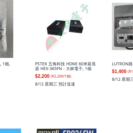
 1個,
PSTEK 五角科技 HDMI 60米延長
LUTRON路
器 HEX-365FN - 大林電子, 1個
($
1
$1,400
($
2,200
/
1
個
)
$2,200
8/12 星期
8/12 星期三
預計送達