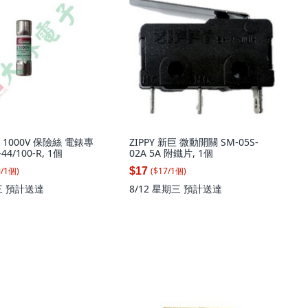
n 1000V 保險絲 電錶專
ZIPPY 新巨 微動開關 SM-05S-
44/100-R, 1個
02A 5A 附鐵片, 1個
0
/
1
個
)
($
17
/
1
個
)
$17
三
預計送達
8/12 星期三
預計送達