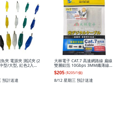
魚夾 電源夾 測試夾 (2
大林電子 CAT.7 高速網路線 扁線
/中型/大型, 紅色2入裝,
雙層鋁箔 10Gbps 3MM纖薄線身,
1個, CT7-CAT7-1.5M
($
205
/
1
個
)
$205
三
預計送達
8/12 星期三
預計送達