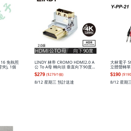
16 免執照
LINDY 林帝 CROMO HDMI2.0 A
大林電子 Sta
夾), 1個
公 To A母 轉向頭 垂直向下90度旋
立體聲轉單聲
轉, 1個
5FT
($
279
/
1
個
)
($
19
$279
$190
8/12 星期三
預計送達
8/12 星期