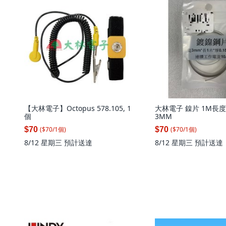
【大林電子】Octopus 578.105, 1
大林電子 鎳片 1M長度,
個
3MM
($
70
/
1
個
)
($
70
/
1
個
)
$70
$70
8/12 星期三
預計送達
8/12 星期三
預計送達