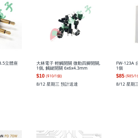
 3.5立體座
大林電子 輕觸開關 微動四腳開關,
FW-123A
1個, 觸鍵開關 6x6x4.3mm
1個
($
10
/
1
個
)
($
85
/
1
$10
$85
8/12 星期三
預計送達
8/12 星期