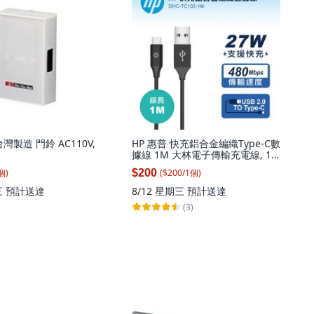
 台灣製造 門鈴 AC110V,
HP 惠普 快充鋁合金編織Type-C數
據線 1M 大林電子傳輸充電線, 1
條
個
)
($
200
/
1
個
)
$200
三
預計送達
8/12 星期三
預計送達
(3)