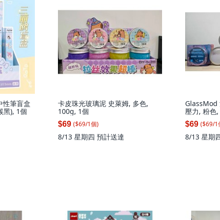
動中性筆盲盒
卡皮珠光玻璃泥 史萊姆, 多色,
GlassM
碳黑), 1個
100g, 1個
壓力, 粉色, 
($
69
/
1
個
)
($
69
/
1
$69
$69
8/13 星期四
預計送達
8/13 星期