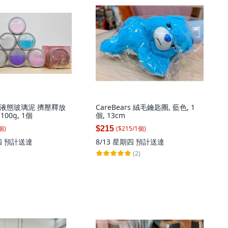
od 液態玻璃泥 擠壓釋放
CareBears 絨毛鑰匙圈, 藍色, 1
100g, 1個
個, 13cm
個
)
($
215
/
1
個
)
$215
四
預計送達
8/13 星期四
預計送達
(2)