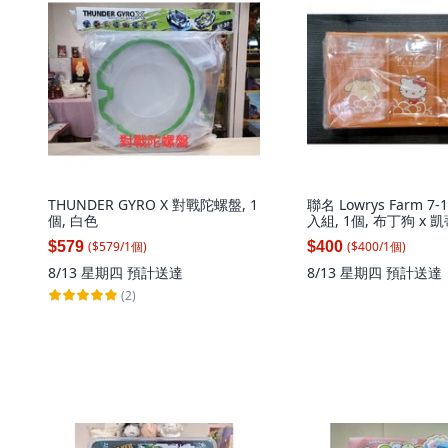
THUNDER GYRO X 對戰陀螺盤, 1
聯名 Lowrys Farm 7-
個, 白色
入組, 1個, 布丁狗 x 
鵝
($
579
/
1
個
)
($
400
/
1
個
)
$579
$400
8/13 星期四
預計送達
8/13 星期四
預計送達
(2)