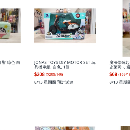
音響 綠色 白
JONAS TOYS DIY MOTOR SET 玩
魔法學院起
具機車組, 白色, 1個
史萊姆 -, 
($
208
/
1
個
)
($
69
/
1
$208
$69
8/13 星期四
預計送達
8/13 星期