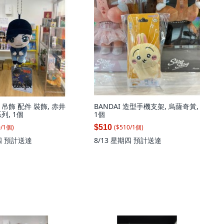
吊飾 配件 裝飾, 赤井
BANDAI 造型手機支架, 烏薩奇黃,
列, 1個
1個
0
/
1
個
)
($
510
/
1
個
)
$510
四
預計送達
8/13 星期四
預計送達