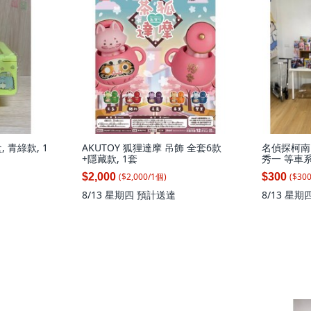
 青綠款, 1
AKUTOY 狐狸達摩 吊飾 全套6款
名偵探柯南 
+隱藏款, 1套
秀一 等車系
($
2,000
/
1
個
)
($
30
$2,000
$300
8/13 星期四
預計送達
8/13 星期