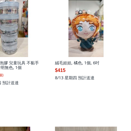
泡膠 兒童玩具 不黏手
絨毛娃娃, 橘色, 1個, 6吋
透明無色, 1個
$415
個
)
8/13 星期四
預計送達
四
預計送達