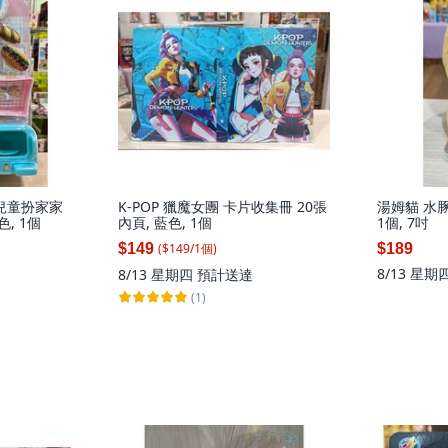
兒童扮家家
K-POP 獵魔女團 卡片收集冊 20張
湯姆貓 水豚
, 1個
內頁, 藍色, 1個
1個, 7吋
($
149
/
1
個
)
$149
$189
8/13 星期
8/13 星期四
預計送達
(1)