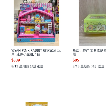
YIYAN PINK RABBIT 扮家家酒 玩
角落小夥伴 文具收納盒,
具, 迷你小屋組, 1個
層
$339
$85
8/13 星期四
預計送達
8/13 星期四
預計送達