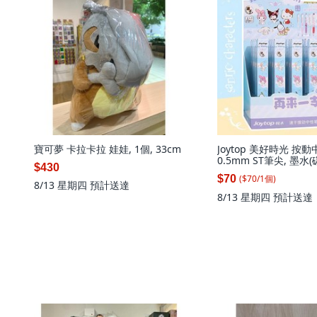
寶可夢 卡拉卡拉 娃娃, 1個, 33cm
Joytop 美好時光 按
0.5mm ST筆尖, 墨水(
$430
($
70
/
1
個
)
$70
8/13 星期四
預計送達
8/13 星期四
預計送達