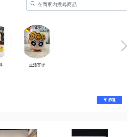
具
生活百貨
公仔玩具
運動/戶外
篩選