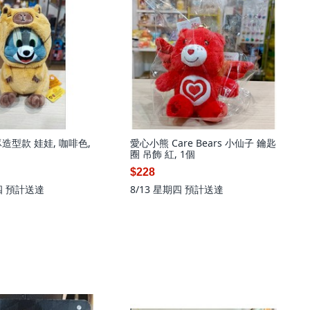
造型款 娃娃, 咖啡色,
愛心小熊 Care Bears 小仙子 鑰匙
圈 吊飾 紅, 1個
$228
四
預計送達
8/13 星期四
預計送達