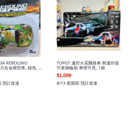
JIA REBOLINO
TOPGT 遙控火花飄移車 附遙控器
迴力合金模型車, 綠色, 1
可更換輪胎 車燈可亮, 1個
$1,099
四
預計送達
8/13 星期四
預計送達