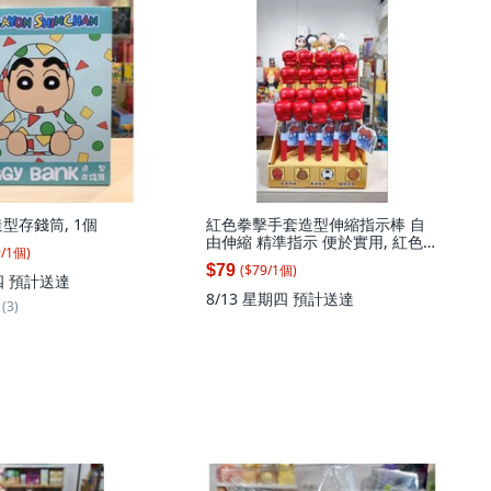
型存錢筒, 1個
紅色拳擊手套造型伸縮指示棒 自
由伸縮 精準指示 便於實用, 紅色,
9
/
1
個
)
1個
($
79
/
1
個
)
$79
四
預計送達
8/13 星期四
預計送達
(3)