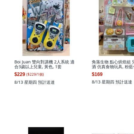
Boi Juan 雙向對講機 2人系統 適
角落生物 點心烘焙組 
合3歲以上兒童, 黃色, 1套
酒 仿真食物玩具, 粉藍色
($
229
/
1
個
)
$229
$169
8/13 星期四
預計送達
8/13 星期四
預計送達