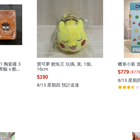
11 陶瓷碟 3
寶可夢 鯉魚王 玩偶, 黃, 1個,
蠟筆小新 造
凱蒂貓 x 酷企
16cm
($
77
$779
$190
8/13 星期
8/13 星期四
預計送達