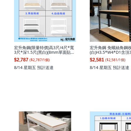
宏升角鋼(限量特價)高3尺/4尺*寬
宏升角鋼 免螺絲角鋼收
3尺*深1.5尺(黑白)(8mm單面貼皮
(白)H3.5*W4*D1含頂
板)火速到貨免螺絲角鋼收納架, 白
層補強*1支), 1套
($
2,787
/
1
個
)
($
2,581
/
1
個
)
$2,787
$2,581
皮板(白色)高122寬92.4*深47.1(3
層)(無補強), 1套
8/14 星期五
預計送達
8/14 星期五
預計送達