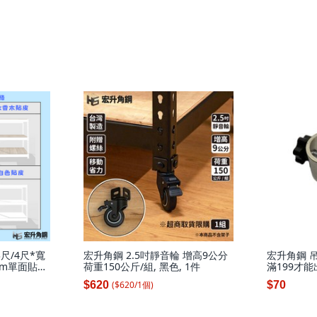
尺/4尺*寬
宏升角鋼 2.5吋靜音輪 增高9公分
宏升角鋼 吊
8mm單面貼皮
荷重150公斤/組, 黑色, 1件
滿199才能
收納架, 白
貨, 銀
($
620
/
1
個
)
$620
$70
深47.1(3