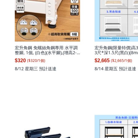
宏升角鋼 免螺絲角鋼專用 水平調
宏升角鋼(限量特價)高3
整腳, 1個, (白色)(水平腳),(增高2-
3尺*深1.5尺(黑白)(
3.5公分)4入/組(附螺絲)
板)火速到貨免螺絲角鋼
($
320
/
1
個
)
($
2,665
/
1
個
)
$320
$2,665
橡板(白色)高91寬92.4*
層)(無補強), 1套
8/12 星期三
預計送達
8/14 星期五
預計送達