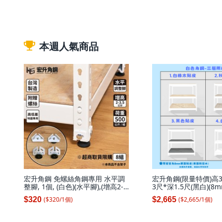
本週人氣商品
宏升角鋼 免螺絲角鋼專用 水平調
宏升角鋼(限量特價)高3
整腳, 1個, (白色)(水平腳),(增高2-
3尺*深1.5尺(黑白)(
3.5公分)4入/組(附螺絲)
板)火速到貨免螺絲角鋼
($
320
/
1
個
)
($
2,665
/
1
個
)
$320
$2,665
橡板(白色)高91寬92.4*
層)(無補強), 1套