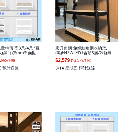
量特價)高3尺/4尺*寬
宏升角鋼 免螺絲角鋼收納架,
5尺(黑白)(8mm單面貼皮
(黑)H4*W4*D1含頂3層/2格(無補
貨免螺絲角鋼收納架, 秋
強), 1套
,665
/
1
個
)
($
2,579
/
1
個
)
$2,579
91寬92.4*深47.1(3
, 1套
五
預計送達
8/14 星期五
預計送達