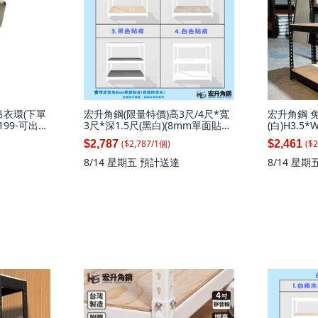
吊衣環(下單
宏升角鋼(限量特價)高3尺/4尺*寬
宏升角鋼 
199-可出
3尺*深1.5尺(黑白)(8mm單面貼皮
(白)H3.5
板)火速到貨免螺絲角鋼收納架, 黑
補強), 1套
($
2,787
/
1
個
)
($
2
$2,787
$2,461
皮板(白色)高122寬92.4*深47.1(3
層)(無補強), 1套
8/14 星期五
預計送達
8/14 星期