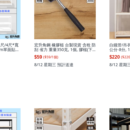
尺/4尺*寬
宏升角鋼 橡膠槌 台製現貨 含稅 防
白鐵管/吊衣
8mm單面貼皮
刮 省力 重量350克, 1個, 膠槌(下
公分-8分, 
收納架, 白
單層架滿$1280會附贈),已滿$199-
($
59
/
1
個
)
($
22
$59
$220
深47.1(3
可出貨, 膠槌
8/12 星期三
預計送達
8/12 星期