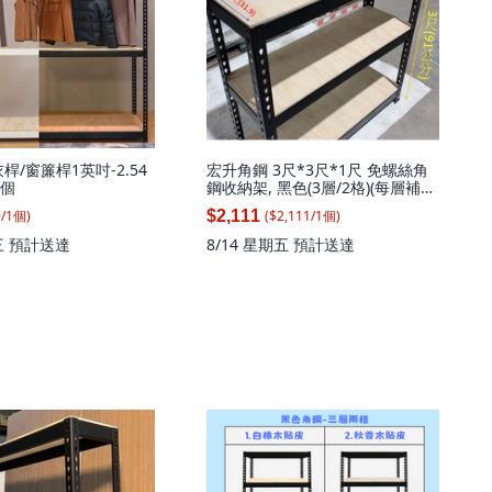
桿/窗簾桿1英吋-2.54
宏升角鋼 3尺*3尺*1尺 免螺絲角
1個
鋼收納架, 黑色(3層/2格)(每層補強
*1支), 1套
0
/
1
個
)
($
2,111
/
1
個
)
$2,111
三
預計送達
8/14 星期五
預計送達