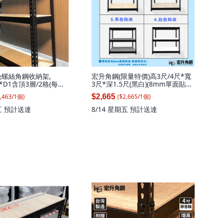
免螺絲角鋼收納架,
宏升角鋼(限量特價)高3尺/4尺*寬
4*D1含頂3層/2格(每層
3尺*深1.5尺(黑白)(8mm單面貼皮
 1套
板)火速到貨免螺絲角鋼收納架, 白
,463
/
1
個
)
($
2,665
/
1
個
)
$2,665
皮板(黑色)高91寬92.4*深47.1(3
層)(無補強), 1套
五
預計送達
8/14 星期五
預計送達