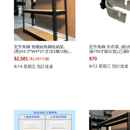
宏升角鋼 免螺絲角鋼收納架,
宏升角鋼 吊衣環, (銀)
(黑)H3.5*W4*D1含頂3層/2格(每
滿199才能出貨),已滿$
層補強*1支), 1套
貨, 銀
($
2,581
/
1
個
)
$2,581
$70
8/12 星期三
預計送達
8/14 星期五
預計送達