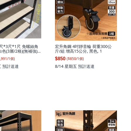
尺*3尺*1尺 免螺絲角
宏升角鋼 4吋靜音輪 荷重300公
色(3層/2格)(無補強),
斤/組 增高15公分, 黑色, 1
,991
/
1
個
)
($
850
/
1
個
)
$850
五
預計送達
8/14 星期五
預計送達