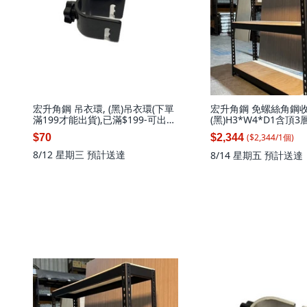
宏升角鋼 吊衣環, (黑)吊衣環(下單
宏升角鋼 免螺絲角鋼收
滿199才能出貨),已滿$199-可出
(黑)H3*W4*D1含頂3
貨, 黑色, 吊衣環
強), 1套
($
2,344
/
1
個
)
$70
$2,344
8/12 星期三
預計送達
8/14 星期五
預計送達