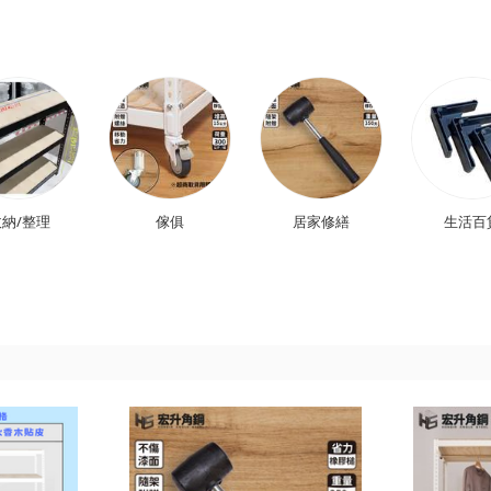
納/整理
傢俱
居家修繕
生活百