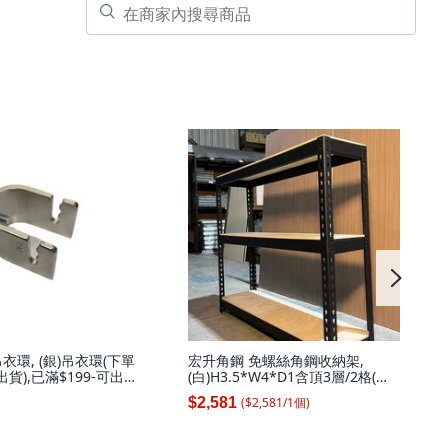
衣環, (銀)吊衣環(下單
宏升角鋼 免螺絲角鋼收納架,
出貨),已滿$199-可出
(白)H3.5*W4*D1含頂3層/2格(每
層補強*1支), 1套
($
2,581
/
1
個
)
$2,581