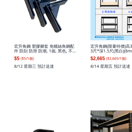
宏升角鋼 塑膠腳套 免螺絲角鋼配
宏升角鋼(限量特價)高3
件 防刮 防滑 防潮, 1個, 黑色, 不可
3尺*深1.5尺(黑白)(
出貨
板)火速到貨免螺絲角鋼
($
5
/
1
個
)
($
2,665
/
1
個
)
$5
$2,665
皮板(黑色)高91寬92.4*
層)(無補強), 1套
8/12 星期三
預計送達
8/14 星期五
預計送達