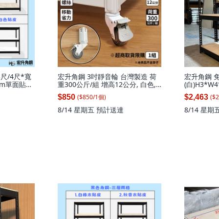
尺/4尺*寬
宏升角鋼 3吋靜音輪 台灣製造 荷
宏升角鋼 
8mm單面貼皮
重300公斤/組 增高12公分, 白色,
(白)H3*W
收納架, 黑
1組
補強*1支),
($
850
/
1
個
)
($
2
$850
$2,463
深47.1(3
8/14 星期五
預計送達
8/14 星期