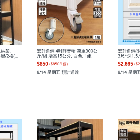
納架,
宏升角鋼 4吋靜音輪 荷重300公
宏升角鋼(限
3層/2格(每
斤/組 增高15公分, 白色, 1組
3尺*深1.
板)火速到
($
850
/
1
個
)
($
2
$850
$2,665
香板(白色)高
層)(無補強)
8/14 星期五
預計送達
8/14 星期