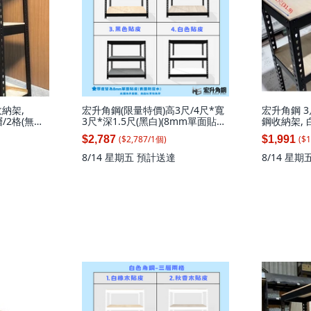
納架,
宏升角鋼(限量特價)高3尺/4尺*寬
宏升角鋼 3
層/2格(無補
3尺*深1.5尺(黑白)(8mm單面貼皮
鋼收納架, 白
板)火速到貨免螺絲角鋼收納架, 白
1套
($
2,787
/
1
個
)
($
1
$2,787
$1,991
皮板(黑色)高122寬92.4*深47.1(3
層)(無補強), 1套
8/14 星期五
預計送達
8/14 星期