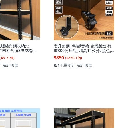
免螺絲角鋼收納架,
宏升角鋼 3吋靜音輪 台灣製造 荷
*W4*D1含頂3層/2格(無
重300公斤/組 增高12公分, 黑色,
1
,461
/
1
個
)
($
850
/
1
個
)
$850
五
預計送達
8/14 星期五
預計送達