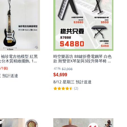
 袖珍電吉他模型 紅黑
時空樂器坊 88鍵折疊電鋼琴 白色
公分木質精緻擺飾, 1個,
款 附雙管X琴架與3段升降琴椅 支
援藍芽連接, 白色,88鍵折疊電鋼琴
0
/
1
個
)
41%
$7,998
+雙管X琴架+升降琴椅, 1個
$4,699
三
預計送達
8/12 星期三
預計送達
(2)