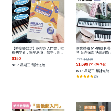
【時空樂器坊】鋼琴超入門書，推
畢業禮物 61/88鍵折
薦初學者，簡單易懂，教學，新
琴 台灣保固 快速到貨 
手，基礎，練習，白話，入門樂譜
個, 61鍵黑色折疊電鋼琴
$150
59%
$4,150
琴+全配+琴袋
($
1,699
/
1
個
)
$1,699
8/12 星期三
預計送達
8/12 星期三
預計送達
(3)