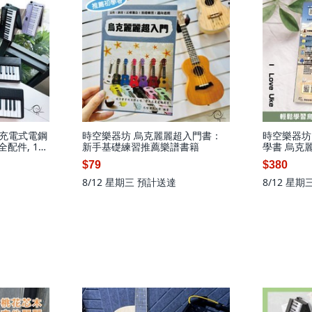
疊充電式電鋼
時空樂器坊 烏克麗麗超入門書：
時空樂器坊
全配件, 1
新手基礎練習推薦樂譜書籍
學書 烏克麗
/61E,單台
出學 曲目
$79
$380
8/12 星期三
預計送達
8/12 星期