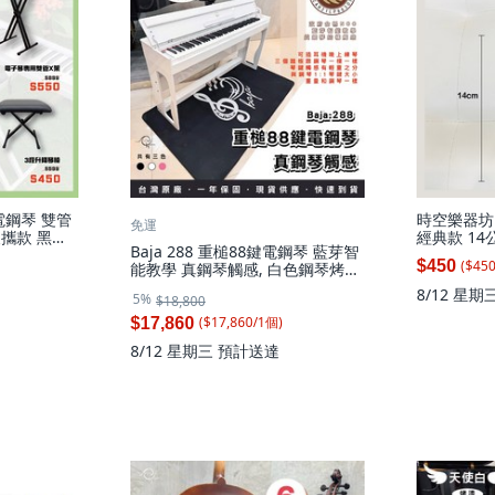
電鋼琴 雙管
時空樂器坊
免運
攜款 黑色,
經典款 14
Baja 288 重槌88鍵電鋼琴 藍芽智
+雙管X琴架
經典時尚黑
($
45
$450
能教學 真鋼琴觸感, 白色鋼琴烤漆,
單台加全配+Q25雙人升降琴椅, 1
8/12 星期
5%
$18,800
個
($
17,860
/
1
個
)
$17,860
8/12 星期三
預計送達