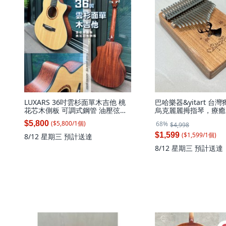
LUXARS 36吋雲杉面單木吉他 桃
巴哈樂器&yitart 台
花芯木側板 可調式鋼管 油壓弦紐
烏克麗麗拇指琴，療癒
缺角設計, 1個
巴琴，絕對獨特，輕巧便
($
5,800
/
1
個
)
$5,800
68%
$4,998
17音馴鹿(原木)17D0
麗麗(備註獨家聯名圖案
($
1,599
/
1
個
)
$1,599
8/12 星期三
預計送達
8/12 星期三
預計送達