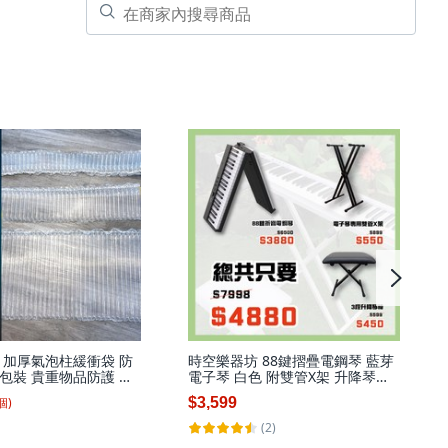
 加厚氣泡柱緩衝袋 防
時空樂器坊 88鍵摺疊電鋼琴 藍芽
包裝 貴重物品防護 氣
電子琴 白色 附雙管X架 升降琴椅,
 氣柱袋 充氣袋, 1個
白色,88鍵折疊電鋼琴+配件包, 1個
個
)
$3,599
(2)