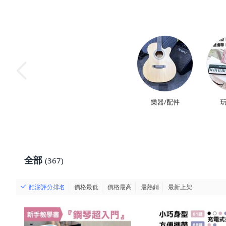
樂器/配件
玩
全部
(367)
酷澎評分排名
價格最低
價格最高
最熱銷
最新上架