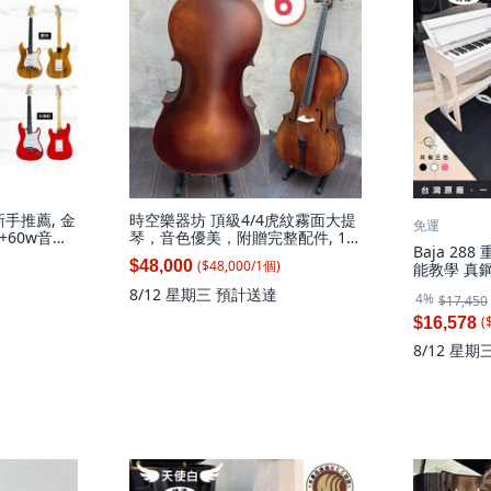
手推薦, 金
時空樂器坊 頂級4/4虎紋霧面大提
免運
+60w音箱
琴，音色優美，附贈完整配件, 1
Baja 28
個, 6號, 6號
($
48,000
/
1
個
)
$48,000
能教學 真鋼
單台加全配+
8/12 星期三
預計送達
4%
$17,450
(
$16,578
8/12 星期