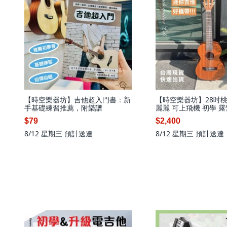
【時空樂器坊】吉他超入門書：新
【時空樂器坊】28吋
手基礎練習推薦，附樂譜
麗麗 可上飛機 初學 露
$79
$2,400
8/12 星期三
預計送達
8/12 星期三
預計送達