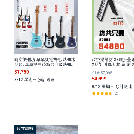
時空樂器坊 單單雙電吉他 烤楓木
時空樂器坊 88鍵折疊
琴頸, 單單雙白綠漸款升級烤楓木
X琴架 升降琴椅 藍芽便
琴頸,電吉他+10樣全配+60w音箱
黑色,88鍵折疊電鋼琴
$7,750
41%
$7,998
可接麥克風, 1個
+升降琴椅, 1個
$4,699
8/12 星期三
預計送達
8/12 星期三
預計送達
(2)