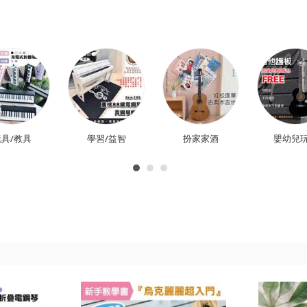
具/教具
學習/益智
扮家家酒
嬰幼兒