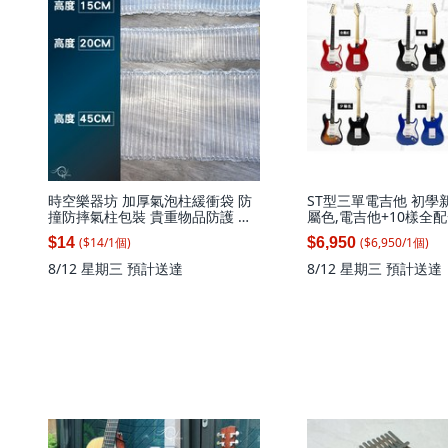
時空樂器坊 加厚氣泡柱緩衝袋 防
ST型三單電吉他 初學新
撞防摔氣柱包裝 貴重物品防護 氣
屬色,電吉他+10樣全配
泡袋 填充袋 氣柱袋 充氣袋, 1個
可接麥克風, 1個
($
14
/
1
個
)
($
6,950
/
1
個
)
$14
$6,950
8/12 星期三
預計送達
8/12 星期三
預計送達