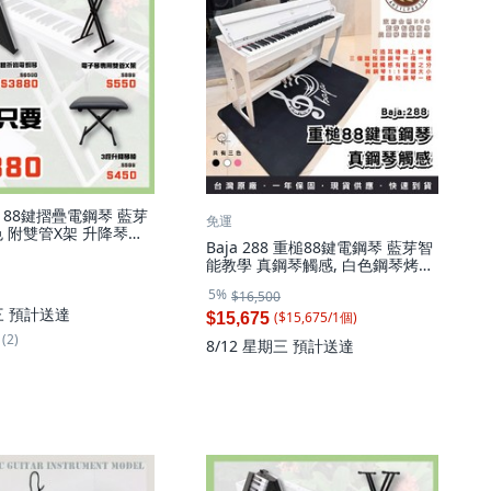
 88鍵摺疊電鋼琴 藍芽
免運
 附雙管X架 升降琴椅,
Baja 288 重槌88鍵電鋼琴 藍芽智
折疊電鋼琴+配件包, 1個
能教學 真鋼琴觸感, 白色鋼琴烤漆,
無琴椅, 1個
5%
$16,500
三
預計送達
($
15,675
/
1
個
)
$15,675
(2)
8/12 星期三
預計送達