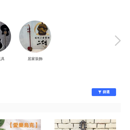
玩具
居家裝飾
學校用品
居家修繕
篩選