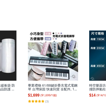
緩衝袋 防
畢業禮物 61/88鍵折疊充電式電鋼
時空樂器坊
品防護 氣
琴 台灣保固 快速到貨 全配件, 1
撞防摔氣柱
氣袋, 1個
個, 61鍵黑色折疊電鋼琴/61E,單台
泡袋 填充袋
($
1,699
/
1
個
)
($
14
/
1
$1,699
$14
琴+全配+琴袋
(3)