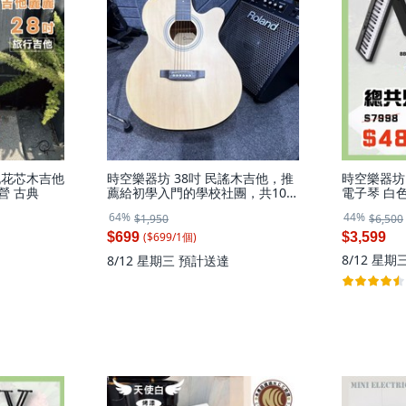
桃花芯木吉他
時空樂器坊 38吋 民謠木吉他，推
時空樂器坊
營 古典
薦給初學入門的學校社團，共10
電子琴 白色
色，附自學書與11件實用配件，臺
白色,88鍵
64%
44%
$1,950
$6,500
灣保固, 1個, 琴面小小不完美木吉
他不影響彈奏,隨機出貨
($
699
/
1
個
)
$699
$3,599
8/12 星期
8/12 星期三
預計送達