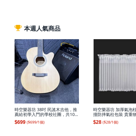
本週人氣商品
時空樂器坊 38吋 民謠木吉他，推
時空樂器坊 加厚氣泡柱
薦給初學入門的學校社團，共10
撞防摔氣柱包裝 貴重物
色，附自學書與11件實用配件，臺
泡袋 填充袋 氣柱袋 充
($
699
/
1
個
)
($
28
/
1
個
)
$699
$28
灣保固, 1個, 琴面小小不完美木吉
他不影響彈奏,隨機出貨