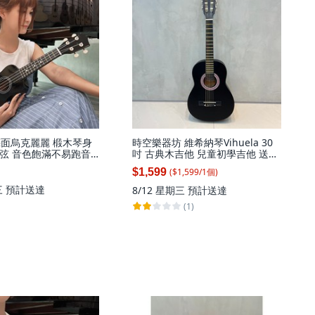
亮面烏克麗麗 椴木琴身
時空樂器坊 維希納琴Vihuela 30
弦 音色飽滿不易跑音
吋 古典木吉他 兒童初學吉他 送超
教學書, 1個, 全配琴
值全配件, 黑色, 1個
($
1,599
/
1
個
)
$1,599
音器背帶譜, 21吋
三
預計送達
8/12 星期三
預計送達
(1)