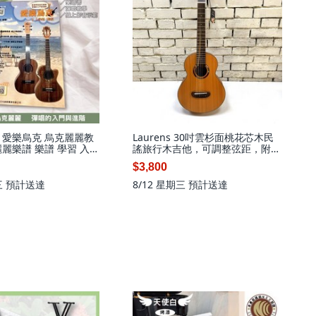
 愛樂烏克 烏克麗麗教
Laurens 30吋雲杉面桃花芯木民
麗樂譜 樂譜 學習 入門
謠旅行木吉他，可調整弦距，附全
配件, 雲杉面單民謠木吉他,琴、琴
$3,800
袋、彈片
三
預計送達
8/12 星期三
預計送達