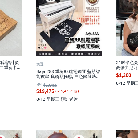
灣獨家設計款
21吋彩色
免運
二重奏卡林
高張力尼龍
Baja 288 重槌88鍵電鋼琴 藍芽智
攜, 1個,
附厚袋調音器
$1,200
能教學 真鋼琴觸感, 白色鋼琴烤漆,
2-N,漸層烏克
16配厚袋調
單台加全配+快速升降液壓琴椅(最
)
8/12 星期
4%
$20,499
推), 1個
($
19,475
/
1
個
)
$19,475
8/12 星期三
預計送達