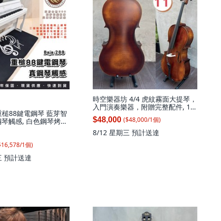
時空樂器坊 4/4 虎紋霧面大提琴，
入門演奏樂器，附贈完整配件, 1
8 重槌88鍵電鋼琴 藍芽智
個, 11號, 11號
($
48,000
/
1
個
)
$48,000
琴觸感, 白色鋼琴烤漆,
Q15升降琴椅, 1個
8/12 星期三
預計送達
$
16,578
/
1
個
)
三
預計送達