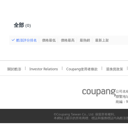
全部
(0)
酷澎評分排名
價格最低
價格最高
最熱銷
最新上架
關於酷澎
Investor Relations
Coupang使用者條款
退換貨政策
公司名
聯繫地址
統編：91
©Coupang Taiwan Co., Ltd. 保留所有權利。
本網站上顯示的所有商標、標誌和服務標誌均為酷澎股