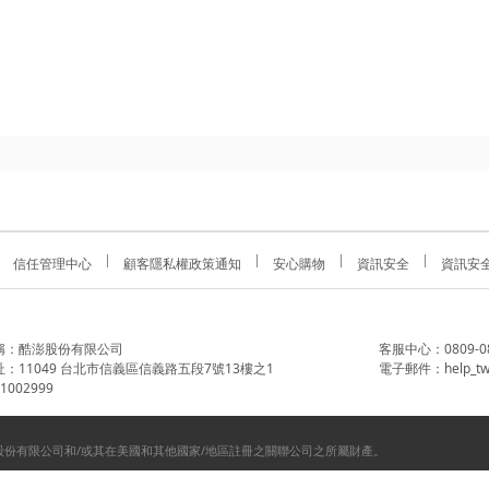
信任管理中心
顧客隱私權政策通知
安心購物
資訊安全
資訊安
稱：酷澎股份有限公司
客服中心：0809-088-
：11049 台北市信義區信義路五段7號13樓之1
電子郵件：help_tw
002999
份有限公司和/或其在美國和其他國家/地區註冊之關聯公司之所屬財產。