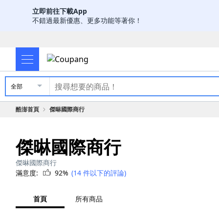
立即前往下載App
不錯過最新優惠、更多功能等著你！
全部
酷澎首頁
傑晽國際商行
傑晽國際商行
傑晽國際商行
滿意度:
92%
(14 件以下的評論)
首頁
所有商品