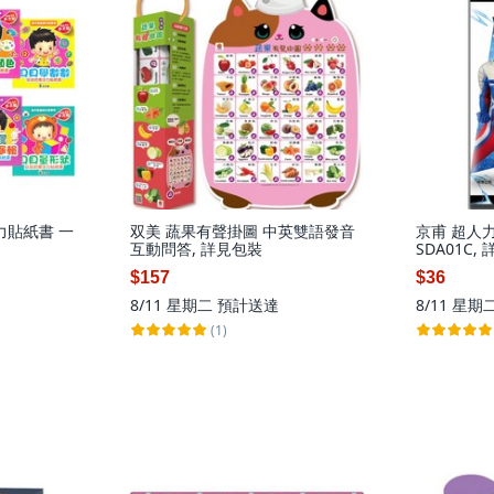
力貼紙書 一
双美 蔬果有聲掛圖 中英雙語發音
京甫 超人
互動問答, 詳見包裝
SDA01C,
$157
$36
8/11 星期二
預計送達
8/11 星期
(1)