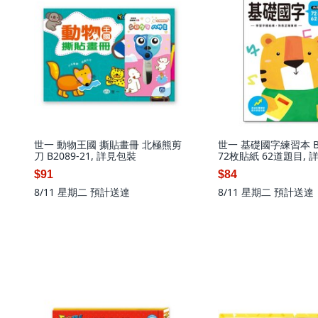
世一 動物王國 撕貼畫冊 北極熊剪
世一 基礎國字練習本 B6
刀 B2089-21, 詳見包裝
72枚貼紙 62道題目, 
$91
$84
8/11 星期二
預計送達
8/11 星期二
預計送達