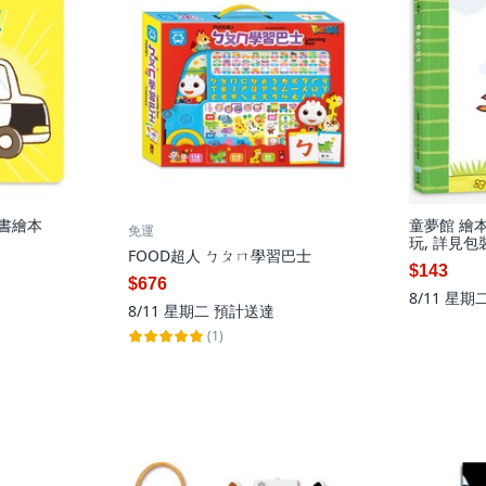
童書繪本
童夢館 繪
免運
玩, 詳見包
FOOD超人 ㄅㄆㄇ學習巴士
$143
$676
8/11 星期
8/11 星期二
預計送達
(1)