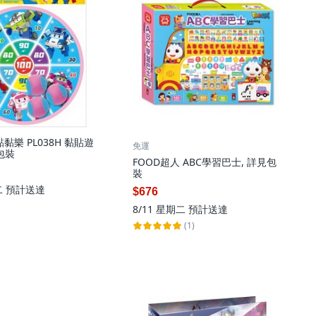
黏黏樂 PL038H 黏貼遊
免運
包裝
FOOD超人 ABC學習巴士, 詳見包
裝
二
預計送達
$676
8/11 星期二
預計送達
(1)