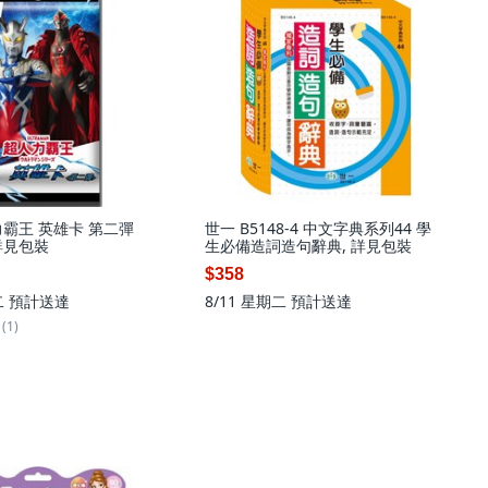
力霸王 英雄卡 第二彈
世一 B5148-4 中文字典系列44 學
 詳見包裝
生必備造詞造句辭典, 詳見包裝
$358
二
預計送達
8/11 星期二
預計送達
(1)