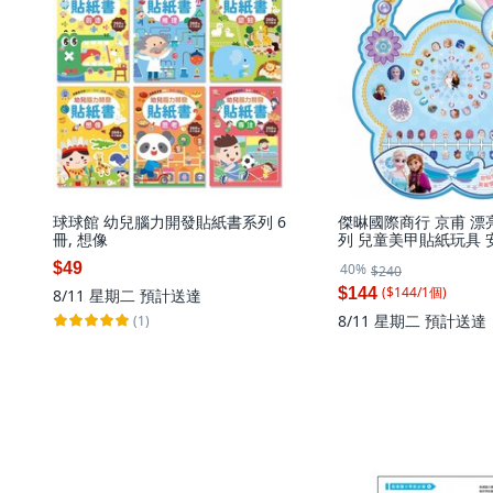
球球館 幼兒腦力開發貼紙書系列 6
傑晽國際商行 京甫 漂
冊, 想像
列 兒童美甲貼紙玩具 
質 培養美感與創意, 1
$49
40%
$240
($
144
/
1
個
)
$144
8/11 星期二
預計送達
8/11 星期二
預計送達
(1)