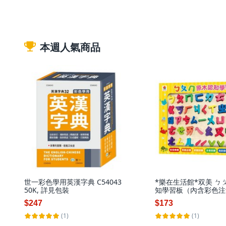
本週人氣商品
世一彩色學用英漢字典 C54043
*樂在生活館*双美 ㄅ
50K, 詳見包裝
知學習板（內含彩色注
45個 木製遊戲板）, 
$247
$173
(1)
(1)