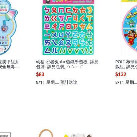
亮美甲組系
幼福 忍者兔abc磁鐵學習板, 詳見
POLI 布球
安全無毒材
包裝, 詳見包裝, ㄅㄆㄇㄈ
戲組, 詳見
個, 冰雪奇緣
$83
$132
8/11 星期二
預計送達
8/11 星期