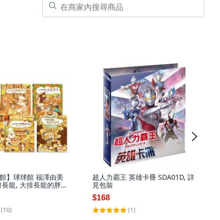
館】球球館 福澤由美
超人力霸王 英雄卡冊 SDA01D, 詳
排長龍, 大排長龍的胖舅
見包裝
$168
(10)
(1)