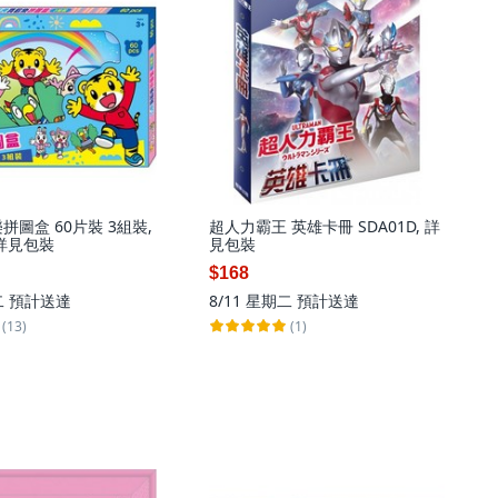
拼圖盒 60片裝 3組裝,
超人力霸王 英雄卡冊 SDA01D, 詳
 詳見包裝
見包裝
$168
二
預計送達
8/11 星期二
預計送達
(13)
(1)