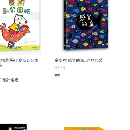
本精選系列 麥斯到公園
童夢館 感冒的魚, 詳見包裝
裝
$176
缺貨
二
預計送達