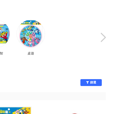
益智
桌遊
美術用品
嬰幼兒玩具
篩選