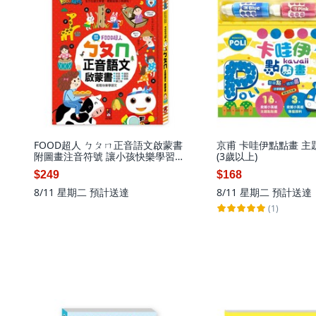
FOOD超人 ㄅㄆㄇ正音語文啟蒙書
京甫 卡哇伊點點畫 主
附圖畫注音符號 讓小孩快樂學習
(3歲以上)
注音, 詳見包裝
$249
$168
8/11 星期二
預計送達
8/11 星期二
預計送達
(1)