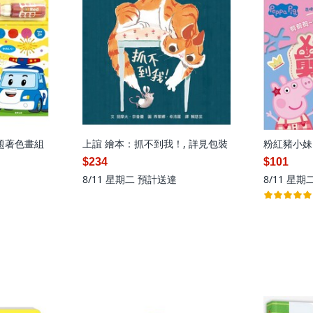
題著色畫組
上誼 繪本：抓不到我！, 詳見包裝
粉紅豬小妹
$234
$101
8/11 星期二
預計送達
8/11 星期