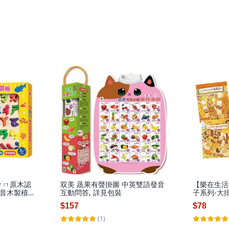
ㄆㄇ原木認
双美 蔬果有聲掛圖 中英雙語發音
【樂在生活
音木製積木
互動問答, 詳見包裝
子系列-大
詳見包裝
舅麵包店
$157
$78
(1)