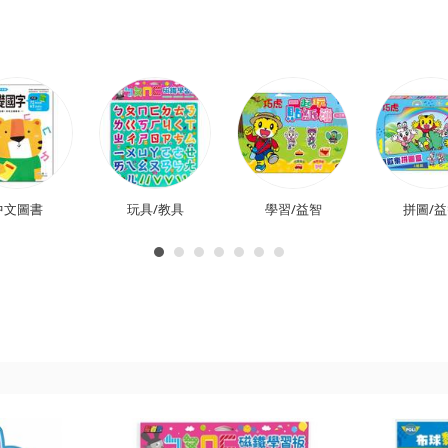
中文圖書
玩具/教具
學習/益智
拼圖/