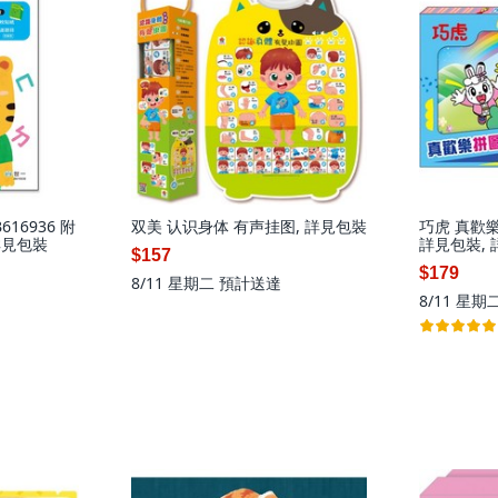
16936 附
双美 认识身体 有声挂图, 詳見包裝
巧虎 真歡樂
詳見包裝
詳見包裝,
$157
$179
8/11 星期二
預計送達
8/11 星期