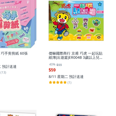
 巧手剪剪紙 60張
傑晽國際商行 京甫 巧虎 一起玩貼
紙簿(出遊篇)ER004B 3歲以上兒童
適用 重複黏貼, 出遊篇
40%
$99
二
預計送達
$59
(13)
8/11 星期二
預計送達
(1)