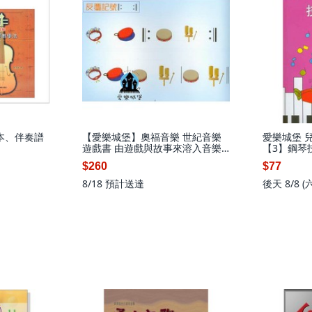
本、伴奏譜
【愛樂城堡】奧福音樂 世紀音樂
愛樂城堡 
遊戲書 由遊戲與故事來溶入音樂
【3】鋼琴
的課程 激發幼兒音樂的想像力與
$260
$77
創作力(附CD), C2
8/18
預計送達
後天 8/8 (