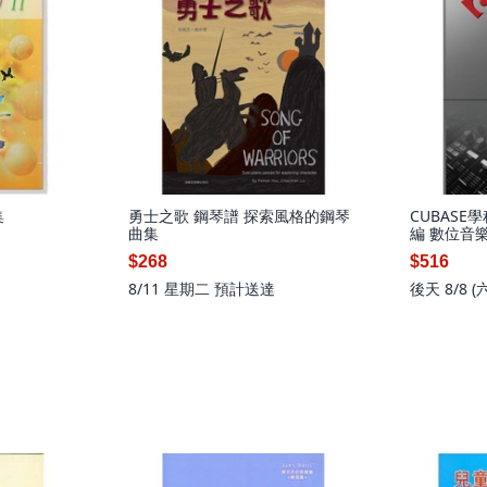
集
勇士之歌 鋼琴譜 探索風格的鋼琴
CUBASE
曲集
編 數位音
$268
$516
8/11 星期二
預計送達
後天 8/8 (