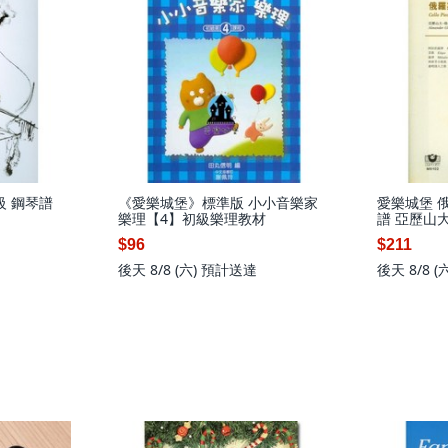
級 鋼琴譜
《愛樂城堡》標準版 小小音樂家
愛樂城堡 
樂理【4】初級樂理教材
譜 亞歷山大
1936)
$96
$211
後天 8/8 (六)
預計送達
後天 8/8 (