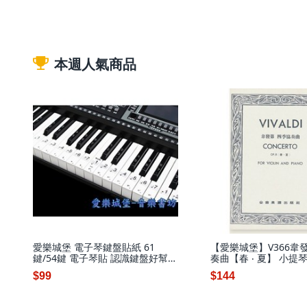
本週人氣商品
愛樂城堡 電子琴鍵盤貼紙 61
【愛樂城堡】V366韋
鍵/54鍵 電子琴貼 認識鍵盤好幫
奏曲【春 ‧ 夏】 小提
手, 1個, 透明電子琴鍵盤貼紙
伴奏譜 全音樂譜出版
$99
$144