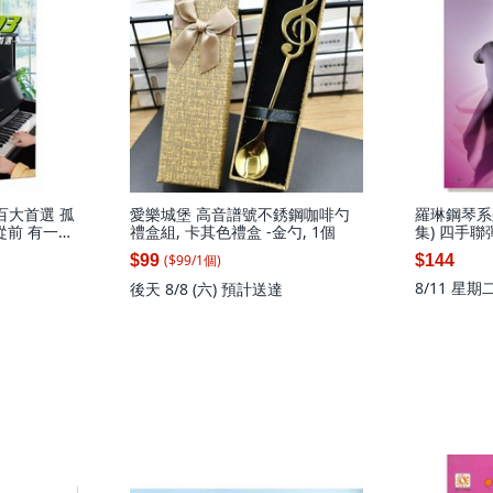
琴百大首選 孤
愛樂城堡 高音譜號不銹鋼咖啡勺
羅琳鋼琴系列
從前 有一種
禮盒組, 卡其色禮盒 -金勺, 1個
集) 四手聯
化
($
99
/
1
個
)
$99
$144
8/11 星期
後天 8/8 (六)
預計送達