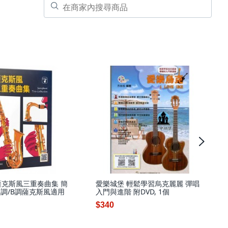
薩克斯風三重奏曲集 簡
愛樂城堡 輕鬆學習烏克麗麗 彈唱
E調/B調薩克斯風適用
入門與進階 附DVD, 1個
$340