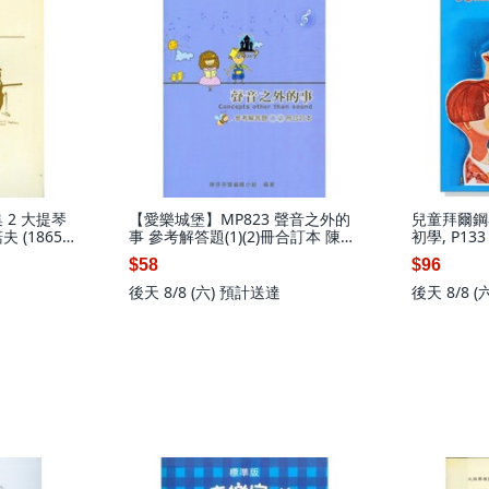
 2 大提琴
【愛樂城堡】MP823 聲音之外的
兒童拜爾鋼
(1865-
事 參考解答題(1)(2)冊合訂本 陳芬
初學, P13
芬的音樂書 樂理篇
$58
$96
後天 8/8 (六)
預計送達
後天 8/8 (