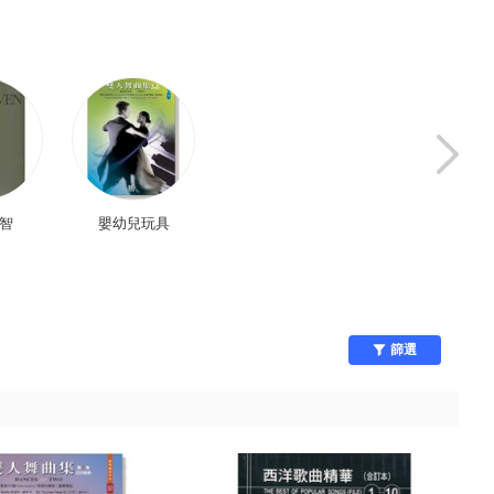
益智
嬰幼兒玩具
扮家家酒
學校用品
篩選