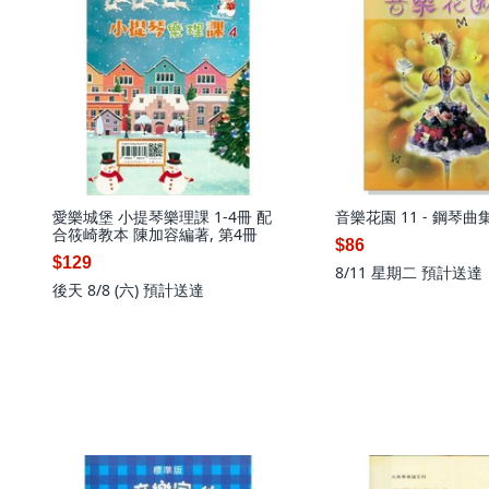
愛樂城堡 小提琴樂理課 1-4冊 配
音樂花園 11 - 鋼琴曲
合筱崎教本 陳加容編著, 第4冊
$86
$129
8/11 星期二
預計送達
後天 8/8 (六)
預計送達