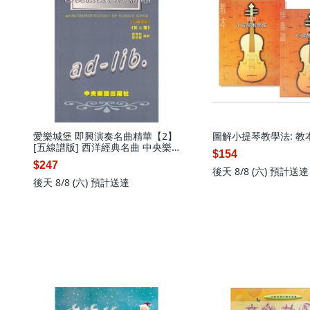
愛樂城堡 即興演奏名曲精華【2】
圖解小提琴教學法: 教
[五線譜版] 西洋經典名曲 中央樂
$154
譜出版社
$247
後天 8/8 (六)
預計送達
後天 8/8 (六)
預計送達