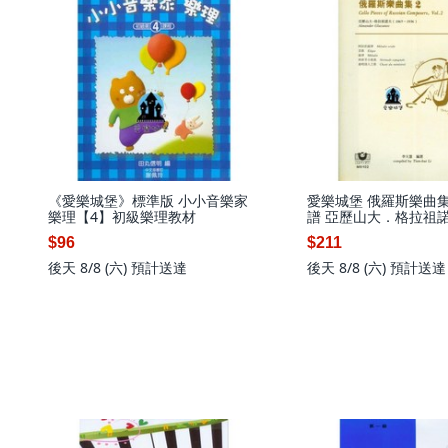
《愛樂城堡》標準版 小小音樂家
愛樂城堡 俄羅斯樂曲集
樂理【4】初級樂理教材
譜 亞歷山大．格拉祖諾夫 
1936)
$96
$211
後天 8/8 (六)
預計送達
後天 8/8 (六)
預計送達