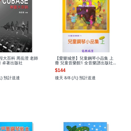
學程大百科 周岳澄 老師
【愛樂城堡】兒童鋼琴小品集 上
樂 卓著出版社
冊 兒童音樂館1 全音樂譜出版社,
只要樂譜
$144
六)
預計送達
後天 8/8 (六)
預計送達