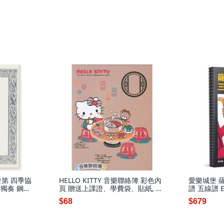
發第 四季協
HELLO KITTY 音樂聯絡簿 彩色內
愛樂城堡 
琴獨奏 鋼琴
頁 贈送上課證、學費袋、貼紙, 1
譜 五線譜 
個, 聯絡簿
$68
$679