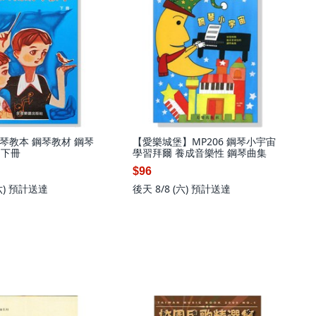
琴教本 鋼琴教材 鋼琴
【愛樂城堡】MP206 鋼琴小宇宙
3 下冊
學習拜爾 養成音樂性 鋼琴曲集
$96
六)
預計送達
後天 8/8 (六)
預計送達