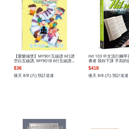
【愛樂城堡】MY901五線譜 6行譜
Hit 103 中文流行鋼
空白五線譜, MY901B 6行五線譜
勇者 我你下課 手寫的
黃色
悲傷 五線譜版 麥書文
$36
$418
後天 8/8 (六)
預計送達
後天 8/8 (六)
預計送達