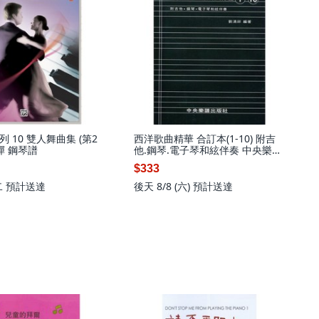
 10 雙人舞曲集 (第2
西洋歌曲精華 合訂本(1-10) 附吉
彈 鋼琴譜
他.鋼琴.電子琴和絃伴奏 中央樂譜
出版社
$333
二
預計送達
後天 8/8 (六)
預計送達