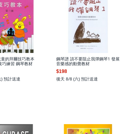
兒童的拜爾技巧教本
鋼琴譜 請不要阻止我彈鋼琴1 發展
技巧練習 鋼琴教材
音樂感的動覺教材
$198
六)
預計送達
後天 8/8 (六)
預計送達