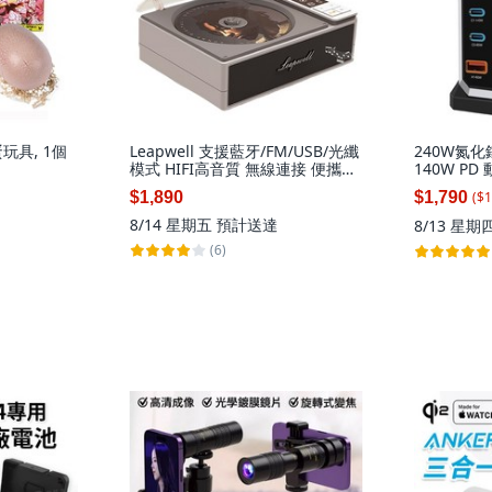
玩具, 1個
Leapwell 支援藍牙/FM/USB/光纖
240W氮化
模式 HIFI高音質 無線連接 便攜設
140W P
計, 灰色, 復古唱片機 CD播放器
筆電快充 桌
($
1
$1,890
$1,790
8/14 星期五
預計送達
8/13 星期
(6)