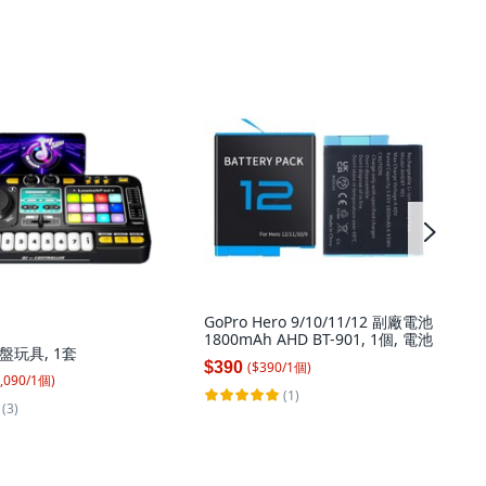
GoPro Hero 9/10/11/12 副廠電池
1800mAh AHD BT-901, 1個, 電池
盤玩具, 1套
($
390
/
1
個
)
$390
,090
/
1
個
)
(1)
(3)