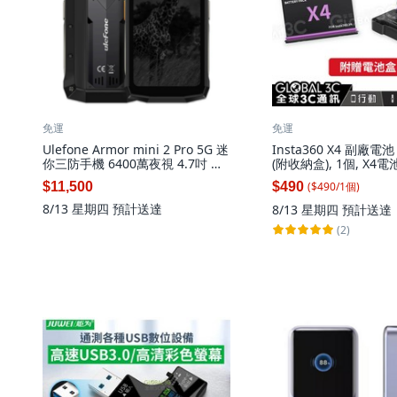
免運
免運
Ulefone Armor mini 2 Pro 5G 迷
Insta360 X4 副廠電池
你三防手機 6400萬夜視 4.7吋 雙
(附收納盒), 1個, X4電
卡雙待 安卓14, 黑色, 256GB
($
490
/
1
個
)
$11,500
$490
8/13 星期四
預計送達
8/13 星期四
預計送達
(2)