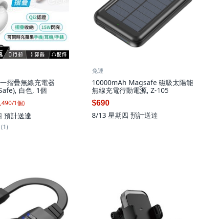
免運
三合一摺疊無線充電器
10000mAh Magsafe 磁吸太陽能
Safe), 白色, 1個
無線充電行動電源, Z-105
,490
/
1
個
)
$690
8/13 星期四
預計送達
四
預計送達
(1)