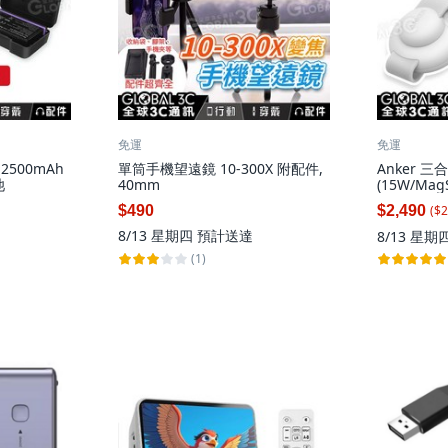
免運
免運
 2500mAh
單筒手機望遠鏡 10-300X 附配件,
Anker 
池
40mm
(15W/Mag
($
2
$490
$2,490
8/13 星期四
預計送達
8/13 星期
(1)