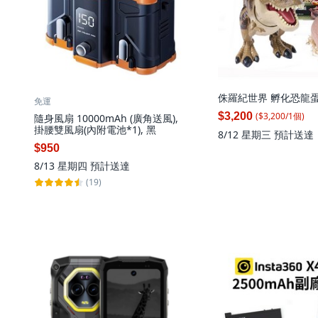
侏羅紀世界 孵化恐龍蛋
免運
($
3,200
/
1
個
)
$3,200
隨身風扇 10000mAh (廣角送風),
掛腰雙風扇(內附電池*1), 黑
8/12 星期三
預計送達
$950
8/13 星期四
預計送達
(19)