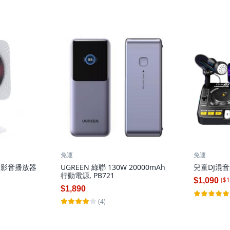
免運
免運
/FM影音播放器
UGREEN 綠聯 130W 20000mAh
兒童DJ混音
行動電源, PB721
($
1
$1,090
$1,890
(4)