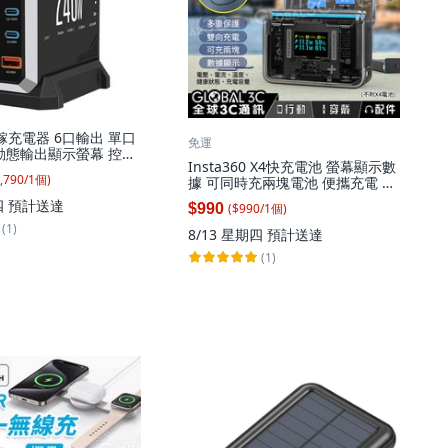
鎵充電器 6口輸出 單口
免運
D 動態輸出顯示螢幕 控溫
Insta360 X4快充電池 螢幕顯示數
面充, 黑色, 1個
,790
/
1
個
)
據 可同時充兩塊電池 便攜充電 手
機充電, 1個, 雙向充電盒
四
預計送達
($
990
/
1
個
)
$990
(1)
8/13 星期四
預計送達
(1)