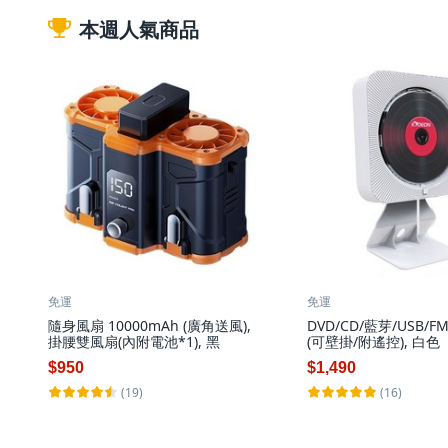
本週人氣商品
免運
免運
隨身風扇 10000mAh (廣角送風),
DVD/CD/藍芽/USB
掛腰雙風扇(內附電池*1), 黑
(可壁掛/附遙控), 白色
$950
$1,490
(19)
(16)