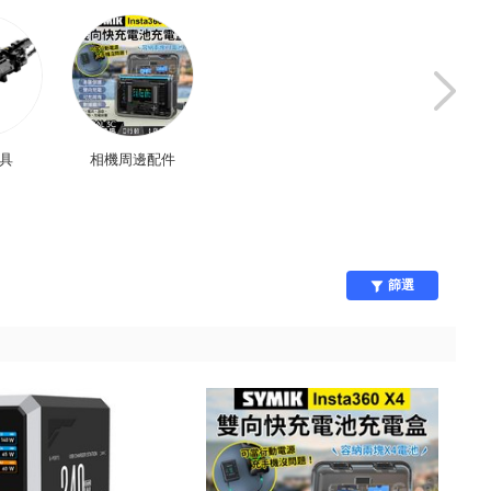
教具
相機周邊配件
手機
車用周邊
篩選