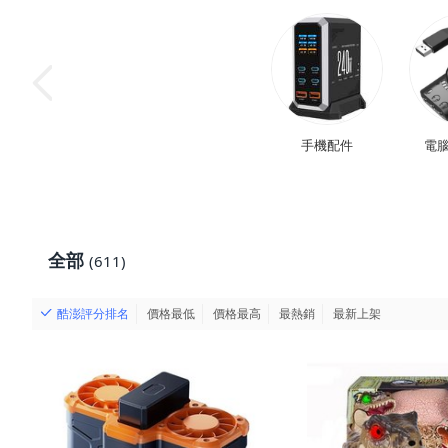
手機配件
電腦
全部
(611)
酷澎評分排名
價格最低
價格最高
最熱銷
最新上架