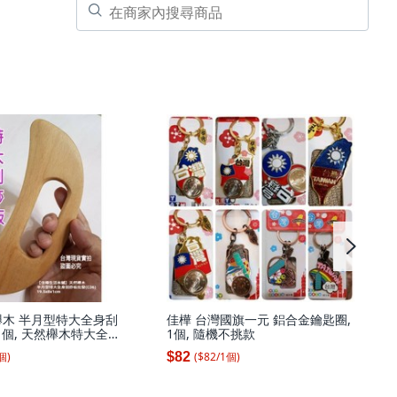
櫸木 半月型特大全身刮
佳樺 台灣國旗一元 鋁合金鑰匙圈,
, 1個, 天然櫸木特大全身
1個, 隨機不挑款
A
個
)
($
82
/
1
個
)
$82