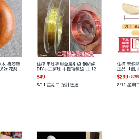
原木 擲筊聖
佳樺 串珠專用金屬引線 鋼絲線
佳樺 黃銅
重82g花梨木
DIY手工穿珠 手鏈項鍊線 LL-12
正品, 1個
10cm
+去氧膏,
($
29
$49
$299
膏數量有限送
袋, 穴位圖
8/11 星期二
預計送達
8/11 星期