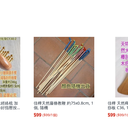
經絡梳 加
佳樺天然藤條教鞭 約75x0.8cm, 1
佳樺 天然
痧好指壓按
個, 隨機
痧板 C36
2
刮痧板, N/
($
99
/
1
個
)
($
99
/
1
$99
$99