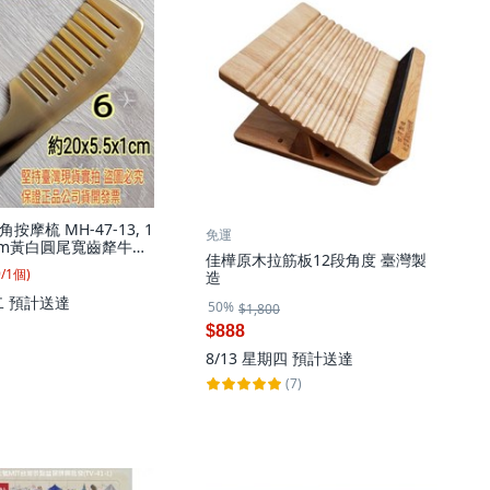
摩梳 MH-47-13, 1
免運
0cm黃白圓尾寬齒犛牛角
佳樺原木拉筋板12段角度 臺灣製
然犛牛角製造每支紋路
9
/
1
個
)
造
皆不同, 黃白, 寬齒
二
預計送達
50%
$1,800
$888
8/13 星期四
預計送達
(7)