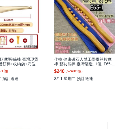
關刀型撥筋棒 臺灣現貨
佳樺 健康磁石人體工學擀筋按摩
, 撥筋棒+收納袋+穴位圖
棒 雙功能棒 臺灣製造, 1個, E65-1
送三重好禮/其中去氧化
臺灣製櫸木7珠擀筋棒+收納袋
9
/
1
個
)
($
240
/
1
個
)
$240
完為止, 撥筋棒, 收納
, 去氧膏
二
預計送達
8/11 星期二
預計送達