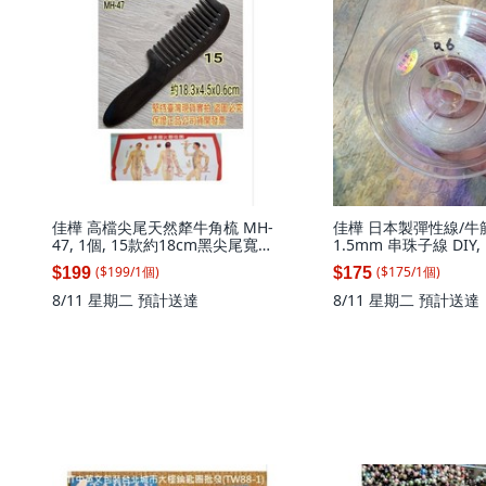
佳樺 高檔尖尾天然犛牛角梳 MH-
佳樺 日本製彈性線/牛筋線
47, 1個, 15款約18cm黑尖尾寬齒
1.5mm 串珠子線 DIY, 
犛牛梳+穴位圖,天然犛牛角製造每
徑0.6mm彈性線(牛筋線)
($
199
/
1
個
)
($
175
/
1
個
)
$199
$175
支紋路顏色大小造型皆不同, 黑, 寬
徑0.6mm
齒
8/11 星期二
預計送達
8/11 星期二
預計送達