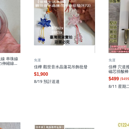
線 串珠線
免運
免運
力伸縮線珠
佳樺 觀世音水晶蓮花吊飾批發
佳樺 穴道撥
長度約85碼,
磁芯排酸棒, 
$1,900
斯排酸棒(有
($
49
$499
8/19
預計送達
8/11 星期