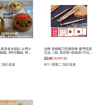
土產美食冰箱貼 台灣小
佳樺 黃銅關刀型撥筋棒 臺灣現貨
鐵, 3蚵仔麵線, 蚵仔
正品, 1個, 美容筆+收納袋+穴位圖
+去氧膏,送三重好禮/其中去氧化
($
249
/
1
個
)
$249
膏數量有限送完為止, 黃銅色
二
預計送達
8/11 星期二
預計送達