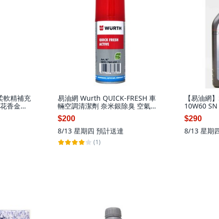
水柔軟精補充
易油網 Wurth QUICK-FRESH 車
【易油網】SH
雅花香金
輛空調清潔劑 奈米銀除臭 空氣清
10W60 S
新, 1個, 0893 764 650(100ml)
1個, RACI
$200
$290
8/13 星期四
預計送達
8/13 星期
(1)