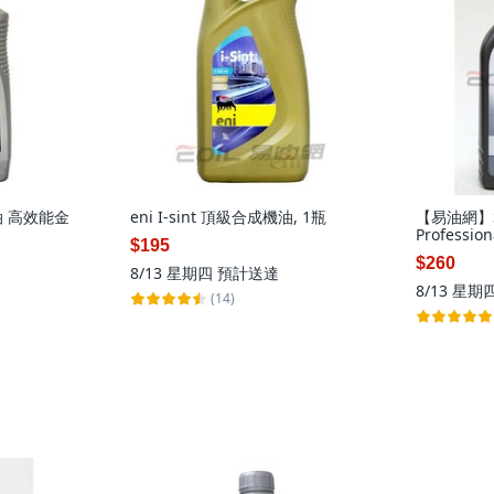
機油 高效能金
eni I-sint 頂級合成機油, 1瓶
【易油網】She
Professi
$195
1個, Shell 
$260
Professio
8/13 星期四
預計送達
8/13 星期
(14)