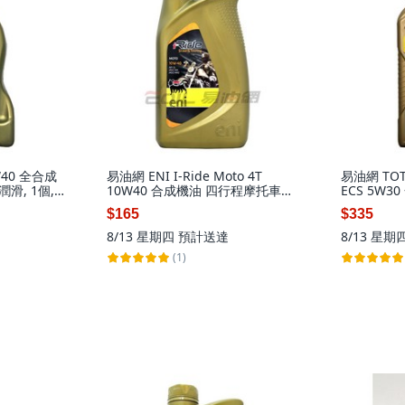
W40 全合成
易油網 ENI I-Ride Moto 4T
易油網 TOTA
滑, 1個,
10W40 合成機油 四行程摩托車專
ECS 5W30
用 提升引擎保護力 延長使用壽命,
$165
$335
1個
8/13 星期四
預計送達
8/13 星期
(1)