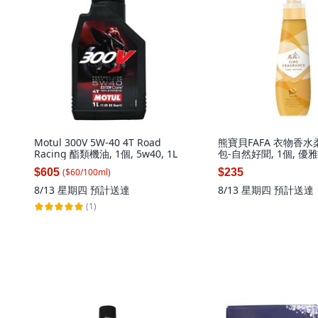
Motul 300V 5W-40 4T Road
熊寶貝FAFA 衣物香
Racing 酯類機油, 1個, 5w40, 1L
包-自然好聞, 1個, 優
600ml #24043
$605
$235
($
60
/
100
ml
)
8/13 星期四
預計送達
8/13 星期四
預計送達
(1)