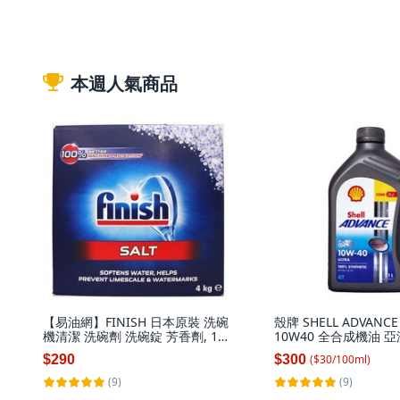
本週人氣商品
【易油網】FINISH 日本原裝 洗碗
殼牌 SHELL ADVANCE 
機清潔 洗碗劑 洗碗錠 芳香劑, 1
10W40 全合成機油 亞洲
個, 軟化鹽 4KG#87397
1L
$290
$300
($
30
/
100
ml
)
(9)
(9)