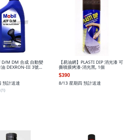
TF D/M DM 合成 自動變
【易油網】PLASTI DIP 消光漆 可
 DEXRON-III 3號
撕噴膜烤漆-消光黑, 1個
個
$390
四
預計送達
8/13 星期四
預計送達
(1)