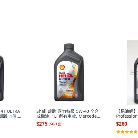
4T ULTRA
Shell 殼牌 喜力特級 5W-40 全合
【易油網】She
版, 1個,
成機油, 1L, 所有車款, Mercedes-
Professi
Benz, Volkswagen
1個, Shell 
($
0
/
1
套
)
$275
$260
Professio