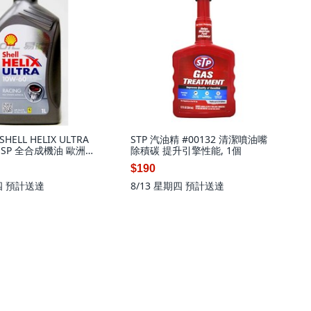
ELL HELIX ULTRA
STP 汽油精 #00132 清潔噴油嘴
N SP 全合成機油 歐洲版,
除積碳 提升引擎性能, 1個
NG 10W60
$190
四
預計送達
8/13 星期四
預計送達