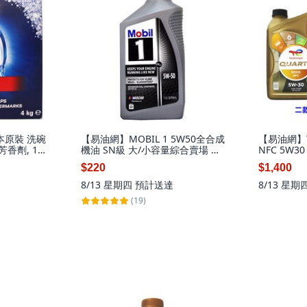
日本原裝 洗碗
【易油網】MOBIL 1 5W50全合成
【易油網】TO
芳香劑, 1
機油 SN級 大/小容量綜合賣場 高
NFC 5W3
7
階長效機油, 1瓶
A5/B5, 1個
$220
$1,400
8/13 星期四
預計送達
8/13 星期
(19)