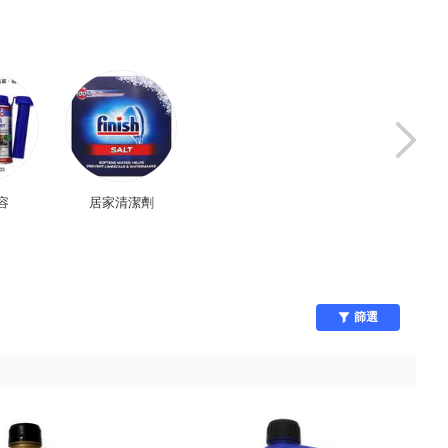
容
居家清潔劑
除臭/芳香
廚房用具
篩選