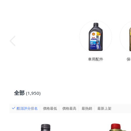
車用配件
保
全部
(1,950)
酷澎評分排名
價格最低
價格最高
最熱銷
最新上架