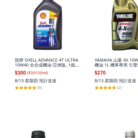
殼牌 SHELL ADVANCE 4T ULTRA
YAMAHA 山葉 4X 10
10W40 全合成機油 亞洲版, 1個,
機油 1L 機車專用 引擎潤
1L
單瓶
$300
$270
($
30
/
100
ml
)
8/13 星期四
預計送達
8/13 星期四
預計送達
(2)
(9)