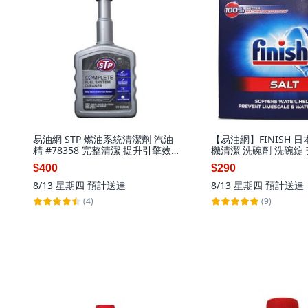
易油網 STP 燃油系統清潔劑 汽油
【易油網】FINISH 
精 #78358 完整清潔 提升引擎效
機清潔 洗碗劑 洗碗錠 
能, 1瓶
個, 軟化鹽 4KG#8739
$400
$290
8/13 星期四
預計送達
8/13 星期四
預計送達
(4)
(9)