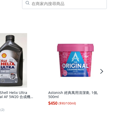
ll Helix Ultra
Astonish 經典萬用清潔膏, 1個,
onal AF 5W20 合成機油,
500ml
Helix Ultra
$450
($
90
/
100
ml
)
nal AF 5W20
(2)