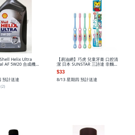
ll Helix Ultra
【易油網】巧虎 兒童牙膏 口腔清
onal AF 5W20 合成機油,
潔 日本 SUNSTAR 三詩達 非麵包
Helix Ultra
超人, 1個, 牙刷-4~6歲(顏色隨機)
$33
nal AF 5W20
#14828
四
預計送達
8/13 星期四
預計送達
(2)